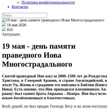
Политика конфиденциальности
Контакты
18 мая 2026
919
Актуально
19 мая - день памяти
праведного Иова
Многострадального
Свя­той пра­вед­ный Иов жил за 2000–1500 лет до Рож­де­ства
Хри­сто­ва, в Се­вер­ной Ара­вии, в стране Ав­си­ти­дий­ской, в
зем­ле Уц. Жизнь и стра­да­ния его опи­са­ны в Биб­лии (Кни­га
Иова). Есть мне­ние, что Иов при­хо­дил­ся пле­мян­ни­ком Ав­
ра­аму: был сы­ном бра­та Ав­ра­ама – На­хо­ра. Иов был че­ло­
ве­ком бо­го­бо­яз­нен­ным и бла­го­че­сти­вым.
Всей ду­шой он был пре­дан Гос­по­ду Бо­гу и во всем по­сту­пал