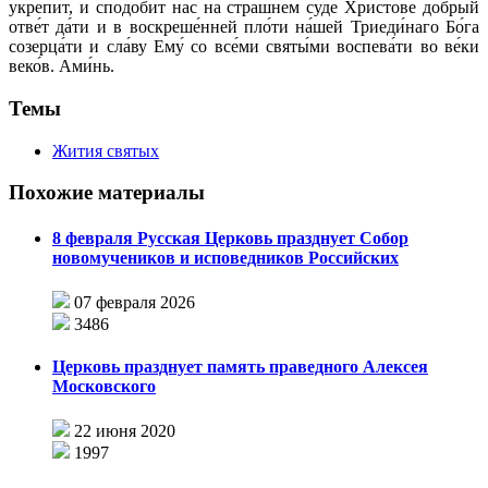
укрепи́т, и сподо́бит на́с на стра́шнем суде́ Христо́ве до́брый
отве́т да́ти и в воскреше́нней пло́ти на́шей Триеди́наго Бо́га
созерца́ти и сла́ву Ему́ со все́ми святы́ми воспева́ти во ве́ки
веко́в. Ами́нь.
Темы
Жития святых
Похожие материалы
8 февраля Русская Церковь празднует Собор
новомучеников и исповедников Российских
07 февраля 2026
3486
Церковь празднует память праведного Алексея
Московского
22 июня 2020
1997