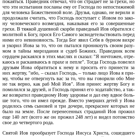
по­ка­ять­ся. Пра­вед­ник от­ве­чал, что он стра­да­ет не за гре­хи, но
что эти ис­пы­та­ния по­сла­ны ему от Гос­по­да по непо­сти­жи­мой
для че­ло­ве­ка Бо­же­ствен­ной во­ле. Дру­зья, од­на­ко, не ве­ри­ли и
про­дол­жа­ли счи­тать, что Гос­подь по­сту­па­ет с Иовом по за­ко­
ну че­ло­ве­че­ско­го воз­мез­дия, на­ка­зы­вая его за со­вер­шен­ные
гре­хи. В тяж­кой ду­шев­ной скор­би пра­вед­ный Иов об­ра­тил­ся с
мо­лит­вой к Бо­гу, про­ся Его Са­мо­го за­сви­де­тель­ство­вать пе­ред
ни­ми его неви­нов­ность. То­гда Бог явил Се­бя в бур­ном вих­ре
и уко­рил Иова за то, что он пы­тал­ся про­ник­нуть сво­им ра­зу­
мом в тай­ны ми­ро­зда­ния и су­деб Бо­жи­их. Пра­вед­ник всем
серд­цем рас­ка­ял­ся в этих мыс­лях и ска­зал: "Я ни­что­жен, от­ре­
ка­юсь и рас­ка­и­ва­юсь в пра­хе и пеп­ле". То­гда Гос­подь по­ве­лел
дру­зьям Иова об­ра­тить­ся к нему и про­сить его при­не­сти за
них жерт­ву, "ибо, – ска­зал Гос­подь, – толь­ко ли­цо Иова я при­
му, чтобы не от­верг­нуть вас за то, что вы го­во­ри­ли обо Мне
не так вер­но, как раб Мой Иов". Иов при­нес жерт­ву Бо­гу и
по­мо­лил­ся за дру­зей, и Гос­подь при­нял его хо­да­тай­ство, а так­
же воз­вра­тил пра­вед­но­му Иову здо­ро­вье и дал ему вдвое боль­
ше то­го, что он имел преж­де. Вме­сто умер­ших де­тей у Иова
ро­ди­лось семь сы­но­вей и три до­че­ри, пре­крас­нее ко­то­рых не
бы­ло на зем­ле. По­сле пе­ре­не­сен­ных стра­да­ний Иов про­жил
еще 140 лет (все­го же он про­жил 248 лет) и ви­дел потом­ство
свое до чет­вер­то­го ро­да.
Свя­той Иов про­об­ра­зу­ет Гос­по­да Иису­са Хри­ста, со­шед­ше­го