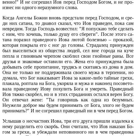
вен­но!" И не со­гре­шил Иов пе­ред Гос­по­дом Бо­гом, и не про­
из­нес ни од­но­го нера­зум­но­го сло­ва.
Ко­гда Ан­ге­лы Бо­жии вновь пред­ста­ли пе­ред Гос­по­дом, и сре­
ди них са­та­на, то диа­вол ска­зал, что Иов пра­ве­ден, по­ка сам
невре­дим. То­гда Гос­подь воз­ве­стил: "Я по­пус­каю те­бе сде­лать
с ним, что хо­чешь, толь­ко ду­шу его сбе­ре­ги". По­сле это­го са­
та­на по­ра­зил пра­вед­но­го Иова лю­той бо­лез­нью – про­ка­зой,
ко­то­рая по­кры­ла его с ног до го­ло­вы. Стра­да­лец при­нуж­ден
был вы­се­лить­ся из об­ще­ства лю­дей, сел вне го­ро­да на ку­че
пеп­ла и гли­ня­ным че­ре­пом скоб­лил свои гной­ные ра­ны. Все
дру­зья и зна­ко­мые оста­ви­ли его. Же­на его при­нуж­де­на бы­ла
до­бы­вать се­бе про­пи­та­ние, тру­дясь и ски­та­ясь из до­ма в дом.
Она не толь­ко не под­дер­жи­ва­ла сво­е­го му­жа в тер­пе­нии, но
ду­ма­ла, что Бог на­ка­зы­ва­ет Иова за ка­кие-ли­бо тай­ные гре­хи,
пла­ка­ла, роп­та­ла на Бо­га, уко­ря­ла и му­жа и на­ко­нец по­со­ве­то­
ва­ла пра­вед­но­му Иову по­ху­лить Бо­га и уме­реть. Пра­вед­ный
Иов тяж­ко скор­бел, но и в этих стра­да­ни­ях остал­ся ве­рен Бо­гу.
Он от­ве­чал жене: "Ты го­во­ришь как од­на из безум­ных.
Неуже­ли доб­рое мы бу­дем при­ни­мать от Бо­га, зло­го не бу­дем
при­ни­мать?" И не со­гре­шил пра­вед­ный ни в чем пе­ред Бо­гом.
Услы­шав о несча­сти­ях Иова, три его дру­га при­шли из­да­ле­ка к
нему раз­де­лить его скорбь. Они счи­та­ли, что Иов на­ка­зан Бо­
гом за гре­хи, и убеж­да­ли непо­вин­но­го ни в чем пра­вед­ни­ка