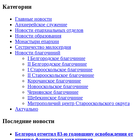
Категории
Главные новости
Архиерейское служение
Новости епархиальных отделов
Новости образования
Монастыри епархии
Сестричество милосердия
Новости благочиний
I Белгородское благочиние
II Белгородское благочиние
I Старооскольское благочиние
II Старооскольское благочиние
Корочанское благочиние
Новооскольское благочиние
Чернянское благочиние
Шебекинское благочиние
Митрополичий центр Старооскольского округа
Актуально
Последние новости
Белгород отметил 83-ю годовщину освобождения от
немецко-фашистских захватчиков