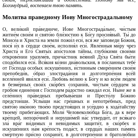
Богомудрый, воспеваем твою память.
Молитва праведному Иову Многострадальному
О, вели́кий пра́ведниче, И́ове Многострада́льне, чи́стым
житие́м свои́м и свято́ю бли́зостию к Бо́гу просия́вый. Ты́ до
Моисе́а и Христа́ на земли́ пожи́л еси́, вся́ же за́поведи Бо́жия,
нося́ и́х в се́рдце свое́м, исполня́л еси́. Явле́нныя ми́ру чрез
Христа́ и Его́ Святы́х апо́столов та́йны, глубо́кими свои́ми
открове́нии уразуме́в, прича́стник ве́яний Ду́ха Свя́та бы́ти
сподо́бился еси́. Вся́кия ко́зни диа́вольския, в по́сланных тебе́
от Го́спода особых искуше́ниих, и́стинным смире́нием свои́м
препобеди́в, о́браз злострада́ния и долготерпе́ния все́й
вселе́нней яви́лся еси́. Любо́вь ве́лию к Бо́гу и ко все́м лю́дем
в безме́рных свои́х ско́рбех сохрани́в, чи́стым се́рдцем за
гро́бом едине́ния с Го́сподем ра́достно ожида́л еси́. Ны́не же в
селе́ниих пра́ведных пребыва́еши и Престо́лу Бо́жию
предстои́ши. Услы́ши на́с гре́шных и непотре́бных, пред
свято́ю ико́ною твое́ю предстоя́щих и усе́рдно к хода́тайству
твоему́ прибега́ющих. Моли́ Человеколю́бца Бо́га, да к ве́ре
кре́пцей, непоро́чней и неруши́мей на́с утверди́т, от вся́каго
зла́ вра́г ви́димых и неви́димых защити́т, в ско́рбех и
искуше́ниих на́м кре́пость пода́ст, в сердца́х на́ших па́мять
сме́ртную при́сно сохрани́т, в долготерпе́нии и братолю́бии