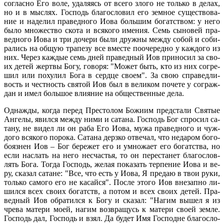
со­глас­но Его во­ле, уда­ля­ясь от все­го зло­го не толь­ко в де­лах,
но и в мыс­лях. Гос­подь бла­го­сло­вил его зем­ное су­ще­ство­ва­
ние и на­де­лил пра­вед­но­го Иова боль­шим бо­гат­ством: у него
бы­ло мно­же­ство ско­та и вся­ко­го име­ния. Семь сы­но­вей пра­
вед­но­го Иова и три до­че­ри бы­ли друж­ны меж­ду со­бой и со­би­
ра­лись на об­щую тра­пе­зу все вме­сте по­оче­ред­но у каж­до­го из
них. Через каж­дые семь дней пра­вед­ный Иов при­но­сил за сво­
их де­тей жерт­вы Бо­гу, го­во­ря: "Мо­жет быть, кто из них со­гре­
шил или по­ху­лил Бо­га в серд­це сво­ем". За свою спра­вед­ли­
вость и чест­ность свя­той Иов был в ве­ли­ком по­че­те у со­граж­
дан и имел боль­шое вли­я­ние на об­ще­ствен­ные де­ла.
Од­на­жды, ко­гда пе­ред Пре­сто­лом Бо­жи­им пред­ста­ли Свя­тые
Ан­ге­лы, явил­ся меж­ду ни­ми и са­та­на. Гос­подь Бог спро­сил са­
та­ну, не ви­дел ли он ра­ба Его Иова, му­жа пра­вед­но­го и чуж­
до­го вся­ко­го по­ро­ка. Са­та­на дерз­ко от­ве­чал, что неда­ром бо­го­
бо­яз­нен Иов – Бог бе­ре­жет его и умно­жа­ет его бо­гат­ства, но
ес­ли на­слать на него несча­стья, то он пе­ре­станет бла­го­слов­
лять Бо­га. То­гда Гос­подь, же­лая по­ка­зать тер­пе­ние Иова и ве­
ру, ска­зал са­тане: "Все, что есть у Иова, Я пре­даю в твои ру­ки,
толь­ко са­мо­го его не ка­сай­ся". По­сле это­го Иов вне­зап­но ли­
шил­ся всех сво­их бо­гатств, а по­том и всех сво­их де­тей. Пра­
вед­ный Иов об­ра­тил­ся к Бо­гу и ска­зал: "На­гим вы­шел я из
чре­ва ма­те­ри мо­ей, на­гим воз­вра­щусь к ма­те­ри сво­ей зем­ле.
Гос­подь дал, Гос­подь и взял. Да бу­дет Имя Гос­подне бла­го­сло­