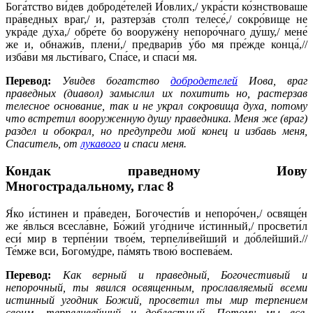
Бога́тство ви́дев доброде́телей И́овлих,/ укра́сти ко́знствоваше
пра́ведных враг,/ и, разтерза́в столп телесе́,/ сокро́вище не
укра́де ду́ха,/ обре́те бо вооруже́ну непоро́чнаго ду́шу,/ мене́
же и, обнажи́в, плени́,/ предвари́в у́бо мя пре́жде конца́,//
изба́ви мя льсти́ваго, Спа́се, и спаси́ мя.
Перевод:
Увидев богатство
добродетелей
Иова, враг
праведных (диавол) замыслил их похитить но, растерзав
телесное основание, так и не украл сокровища духа, потому
что встретил вооруженную душу праведника. Меня же (враг)
раздел и обокрал, но предупреди мой конец и избавь меня,
Спаситель, от
лукавого
и спаси меня.
Кондак праведному Иову
Многострадальному,
глас 8
Я́ко и́стинен и пра́веден, Богочести́в и непоро́чен,/ освяще́н
же я́влься всесла́вне, Бо́жий уго́дниче и́стинный,/ просвети́л
еси́ мир в терпе́нии твое́м, терпели́вейший и до́блейший.//
Те́мже вси, Богому́дре, па́мять твою́ воспева́ем.
Перевод:
Как верный и праведный, Богочестивый и
непорочный, ты явился освященным, прославляемый всеми
истинный угодник Божий, просветил ты мир терпением
своим, терпеливейший и доблестный. Потому мы все,