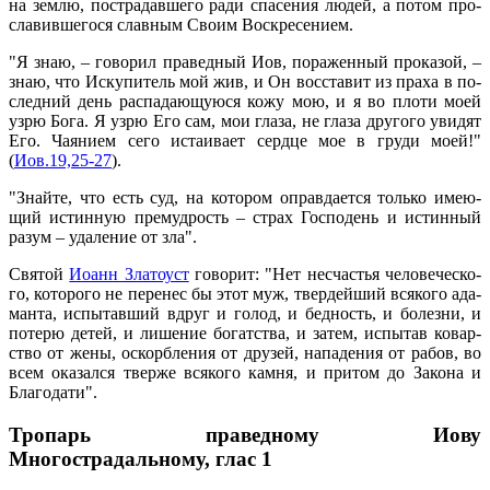
на зем­лю, по­стра­дав­ше­го ра­ди спа­се­ния лю­дей, а по­том про­
сла­вив­ше­го­ся слав­ным Сво­им Вос­кре­се­ни­ем.
"Я знаю, – го­во­рил пра­вед­ный Иов, по­ра­жен­ный про­ка­зой, –
знаю, что Ис­ку­пи­тель мой жив, и Он вос­ста­вит из пра­ха в по­
след­ний день рас­па­да­ю­щу­ю­ся ко­жу мою, и я во пло­ти мо­ей
узрю Бо­га. Я узрю Его сам, мои гла­за, не гла­за дру­го­го уви­дят
Его. Ча­я­ни­ем се­го ис­та­и­ва­ет серд­це мое в гру­ди мо­ей!"
(
Иов.19,25-27
).
"Знай­те, что есть суд, на ко­то­ром оправ­да­ет­ся толь­ко име­ю­
щий ис­тин­ную пре­муд­рость – страх Гос­по­день и ис­тин­ный
ра­зум – уда­ле­ние от зла".
Свя­той
Иоанн Зла­то­уст
го­во­рит: "Нет несча­стья че­ло­ве­че­ско­
го, ко­то­ро­го не пе­ре­нес бы этот муж, твер­дей­ший вся­ко­го ада­
ман­та, ис­пы­тав­ший вдруг и го­лод, и бед­ность, и бо­лез­ни, и
по­те­рю де­тей, и ли­ше­ние бо­гат­ства, и за­тем, ис­пы­тав ко­вар­
ство от же­ны, оскорб­ле­ния от дру­зей, на­па­де­ния от ра­бов, во
всем ока­зал­ся твер­же вся­ко­го кам­ня, и при­том до За­ко­на и
Бла­го­да­ти".
Тропарь праведному Иову
Многострадальному,
глас 1