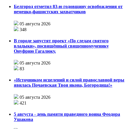
Белгород отметил 83-ю годовщину освобождения от
немецко-фашистских захватчиков
05 августа 2026
348
В городе запустят проект «По следам святого
владыки», посвящённый священномученику
Онуфрию Гагалюку.
05 августа 2026
83
«Источником исцелений и силой православной веры
явилась Почаевская Твоя икона, Богородица!»
05 августа 2026
421
5 августа - день памяти праведного воина Феодора
Ушакова