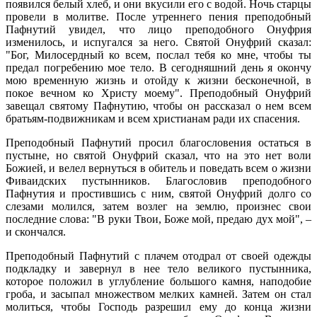
появился белый хлеб, и они вкусили его с водой. Ночь старцы
провели в молитве. После утреннего пения преподобный
Пафнутий увидел, что лицо преподобного Онуфрия
изменилось, и испугался за него. Святой Онуфрий сказал:
"Бог, Милосердный ко всем, послал тебя ко мне, чтобы ты
предал погребению мое тело. В сегодняшний день я окончу
мою временную жизнь и отойду к жизни бесконечной, в
покое вечном ко Христу моему". Преподобный Онуфрий
завещал святому Пафнутию, чтобы он рассказал о нем всем
братьям-подвижникам и всем христианам ради их спасения.
Преподобный Пафнутий просил благословения остаться в
пустыне, но святой Онуфрий сказал, что на это нет воли
Божией, и велел вернуться в обитель и поведать всем о жизни
Фиваидских пустынников. Благословив преподобного
Пафнутия и простившись с ним, святой Онуфрий долго со
слезами молился, затем возлег на землю, произнес свои
последние слова: "В руки Твои, Боже мой, предаю дух мой", –
и скончался.
Преподобный Пафнутий с плачем отодрал от своей одежды
подкладку и завернул в нее тело великого пустынника,
которое положил в углубление большого камня, наподобие
гроба, и засыпал множеством мелких камней. Затем он стал
молиться, чтобы Господь разрешил ему до конца жизни