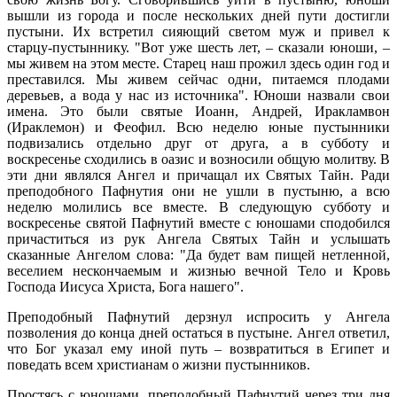
вышли из города и после нескольких дней пути достигли
пустыни. Их встретил сияющий светом муж и привел к
старцу-пустыннику. "Вот уже шесть лет, – сказали юноши, –
мы живем на этом месте. Старец наш прожил здесь один год и
преставился. Мы живем сейчас одни, питаемся плодами
деревьев, а вода у нас из источника". Юноши назвали свои
имена. Это были святые Иоанн, Андрей, Иракламвон
(Ираклемон) и Феофил. Всю неделю юные пустынники
подвизались отдельно друг от друга, а в субботу и
воскресенье сходились в оазис и возносили общую молитву. В
эти дни являлся Ангел и причащал их Святых Тайн. Ради
преподобного Пафнутия они не ушли в пустыню, а всю
неделю молились все вместе. В следующую субботу и
воскресенье святой Пафнутий вместе с юношами сподобился
причаститься из рук Ангела Святых Тайн и услышать
сказанные Ангелом слова: "Да будет вам пищей нетленной,
веселием нескончаемым и жизнью вечной Тело и Кровь
Господа Иисуса Христа, Бога нашего".
Преподобный Пафнутий дерзнул испросить у Ангела
позволения до конца дней остаться в пустыне. Ангел ответил,
что Бог указал ему иной путь – возвратиться в Египет и
поведать всем христианам о жизни пустынников.
Простясь с юношами, преподобный Пафнутий через три дня