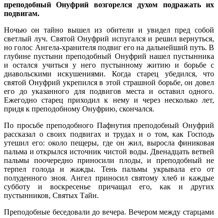
преподобный Онуфрий возгорелся духом подражать их
подвигам.
Ночью он тайно вышел из обители и увидел пред собой
светлый луч. Святой Онуфрий испугался и решил вернуться,
но голос Ангела-хранителя подвиг его на дальнейший путь. В
глубине пустыни преподобный Онуфрий нашел пустынника
и остался учиться у него пустынному житию и борьбе с
диавольскими искушениями. Когда старец убедился, что
святой Онуфрий укрепился в этой страшной борьбе, он довел
его до указанного для подвигов места и оставил одного.
Ежегодно старец приходил к нему и через несколько лет,
придя к преподобному Онуфрию, скончался.
По просьбе преподобного Пафнутия преподобный Онуфрий
рассказал о своих подвигах и трудах и о том, как Господь
утешил его: около пещеры, где он жил, выросла финиковая
пальма и открылся источник чистой воды. Двенадцать ветвей
пальмы поочередно приносили плоды, и преподобный не
терпел голода и жажды. Тень пальмы укрывала его от
полуденного зноя. Ангел приносил святому хлеб и каждые
субботу и воскресенье причащал его, как и других
пустынников, Святых Тайн.
Преподобные беседовали до вечера. Вечером между старцами