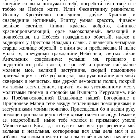
кончи́не со львы послужи́ти тебе́, погребсти́ те́ло твое́ и с
тобо́ю на Небеси́ жи́ти, Илии́ Фесви́тянину ревни́телю,
Иоа́нну Крести́телю насле́дниче, дру́же Христо́в и
снасле́дниче и́стинный, Еги́пту у́мная красото́, Фиве́ом
вели́кое свети́ло, Ли́вии кра́сная добро́то, фи́никсе
краснопроцвета́ющий, орле́ высокопа́рный, лета́ющий в
поднебе́сная, на Небесе́х гражда́нство обреты́й, иде́же и
водвори́ся у Престо́ла Влады́ки сла́вы, с двадеся́ть четырьми́
ста́рцы жили́ще обреты́й, с ни́ми же и пребыва́еши. И ны́не
молю́ тя, пречу́дный граждани́не Небе́сный, святы́х ли́ков
А́нгельских совсе́льниче: услы́ши мя, гре́шнаго и
недосто́йнаго раба́ твоего́, в час сей и приими́ сие́ ма́лое
моле́ние мое́, вели́кий засту́пниче, ско́рый помо́щниче
притека́ющим к тебе́ усе́рдно; загла́ди рукописа́ние дел мои́х
скве́рных и нечи́стых, я́же держа́т де́монския полки́, покры́й
мя твои́м заступле́нием, причти́ мя ко угото́ванному ме́сту
моли́твами твои́ми и сподо́би мя Вы́шняго Иерусали́ма, и́бо
по Преблагослове́нней Влады́чице на́шей Богоро́дице и
Присноде́ве Мари́и тебе́ ме́жду тепле́йшими помо́щниками и
засту́пниками мои́ми почита́ю. Присеща́еши бо и дае́ши ру́ку
по́мощи припа́дающим к тебе́ в хра́ме твое́м повсю́ду. Те́мже и
аз, недосто́йный, ны́не тебе́ молю́ся и призыва́ю: умоли́
Ми́лостиваго Бо́га, да отпу́стит ми вся прегреше́ния моя́
во́льная и нево́льная, сотворе́нная вся зла́я дела́ моя́ и да
изба́вит мя твои́м предста́тельством от ве́чных мук, научи́т мя