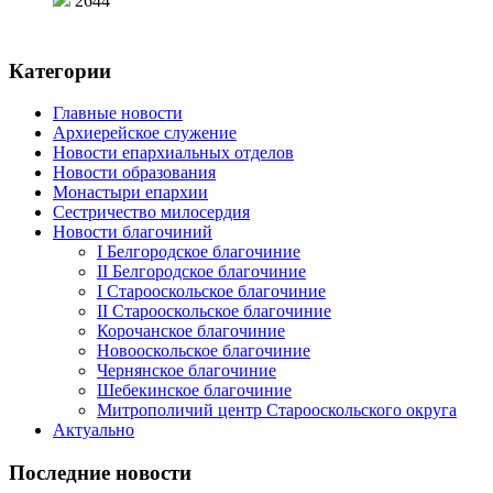
2644
Категории
Главные новости
Архиерейское служение
Новости епархиальных отделов
Новости образования
Монастыри епархии
Сестричество милосердия
Новости благочиний
I Белгородское благочиние
II Белгородское благочиние
I Старооскольское благочиние
II Старооскольское благочиние
Корочанское благочиние
Новооскольское благочиние
Чернянское благочиние
Шебекинское благочиние
Митрополичий центр Старооскольского округа
Актуально
Последние новости