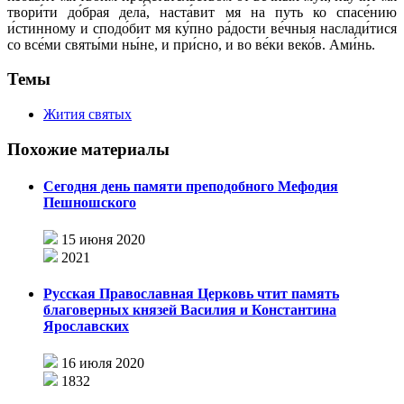
твори́ти до́брая дела́, наста́вит мя на путь ко спасе́нию
и́стинному и сподо́бит мя ку́пно ра́дости ве́чныя наслади́тися
со все́ми святы́ми ны́не, и при́сно, и во ве́ки веко́в. Ами́нь.
Темы
Жития святых
Похожие материалы
Сегодня день памяти преподобного Мефодия
Пешношского
15 июня 2020
2021
Русская Православная Церковь чтит память
благоверных князей Василия и Константина
Ярославских
16 июля 2020
1832