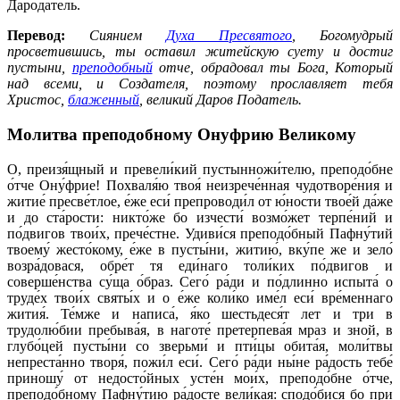
Дарода́тель.
Перевод:
Сиянием
Духа Пресвятого
, Богомудрый
просветившись, ты оставил житейскую суету и достиг
пустыни,
преподобный
отче, обрадовал ты Бога, Который
над всеми, и Создателя, поэтому прославляет тебя
Христос,
блаженный
, великий Даров Податель.
Молитва преподобному Онуфрию Великому
О, преизя́щный и превели́кий пустынножи́телю, преподо́бне
о́тче Ону́фрие! Похваля́ю твоя́ неизрече́нная чудотворе́ния и
житие́ пресве́тлое, е́же еси́ препроводи́л от ю́ности твое́й да́же
и до ста́рости: никто́же бо изчести́ возмо́жет терпе́ний и
по́двигов твои́х, прече́стне. Удиви́ся преподо́бный Пафну́тий
твоему́ жесто́кому, е́же в пусты́ни, житию́, вку́пе же и зело́
возра́довася, обре́т тя еди́наго толи́ких по́двигов и
соверше́нства су́ща о́браз. Сего́ ра́ди и по́длинно испыта́ о
труде́х твои́х святы́х и о е́же коли́ко име́л еси́ вре́меннаго
жития́. Те́мже и написа́, я́ко шестьдеся́т лет и три в
трудолю́бии пребыва́я, в наготе́ претерпева́я мраз и зной, в
глубо́цей пусты́ни со зверьми́ и пти́цы обита́я, моли́твы
непреста́нно творя́, пожи́л еси́. Сего́ ра́ди ны́не ра́дость тебе́
приношу́ от недосто́йных усте́н мои́х, преподо́бне о́тче,
преподо́бному Пафну́тию ра́досте вели́кая: сподо́бися бо при