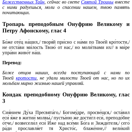
Божественных Тайн
, сейчас во свете
Святой Троицы
вместе
с ними радуешься, моли о спасении нашем, твою память
почитающих.
Тропарь преподобным Онуфрию Великому и
Петру Афонскому,
глас 4
Бо́же оте́ц на́ших,/ творя́й при́сно с на́ми по Твое́й кро́тости,/
не отста́ви ми́лость Твою́ от нас,/ но моли́твами их// в ми́ре
упра́ви живо́т на́ш.
Перевод:
Боже отцов наших, всегда поступающий с нами по
Твоей
кротости
, не удали милости Твоей от нас, но по их
мольбам мирно жизнью нашей управляй.
Кондак преподобному Онуфрию Великому,
глас
3
Сия́нием Ду́ха Пресвята́го,/ Богому́дре, просве́щся,/ оста́вил
еси́ я́же в житии́ молвы́,/ пусты́ню же дости́гл еси́, преподо́бне
о́тче,/ возвесели́л еси́ И́же над все́ми Бо́га и Зижди́теля,/ сего́
ра́ди прославля́ет тя Христо́с, блаже́нне,// вели́кий