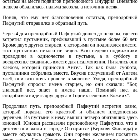
остаться на месте подвигов преподобного Онуфрия. Внезапно
пещера обвалилась, пальма засохла, а источник иссяк.
Поняв, что ему нет благословения остаться, преподобный
Пафнутий отправился в обратный путь.
Через 4 дня преподобный Пафнутий дошел до пещеры, где его
встретил пустынник, пребывавший в пустыне более 60 лет.
Кроме двух других старцев, с которыми он подвизался вместе,
этот пустынник никого не видел. Всю неделю подвижники
проводили в одиночестве в пустыне, а в субботу и
воскресенье сходились вместе для псалмопения. Питались они
хлебом, который приносил Ангел. Так как была суббота,
пустынники собрались вместе. Вкусив полученный от Ангела
хлеб, они всю ночь провели в молитве. Уходя, преподобный
Пафнутий спросил имена старцев, но они сказали: "Бог,
знающий все, знает и имена наши. Поминай нас, да
сподобимся видеть друг друга в Горних селениях Божиих".
Продолжая путь, преподобный Пафнутий встретил оазис,
который поразил его красотой и обилием плодоносных
деревьев. Из пустыни к нему вышли четверо обитавших здесь
юношей. Юноши рассказали преподобному Пафнутию, что в
детстве они жили в городе Оксиринхе (Верхняя Фиваида) и
вместе обучались грамоте. Они горели желанием посвятить
свою жизнь Богу. Сговорившись уйти в пустыню, юноши