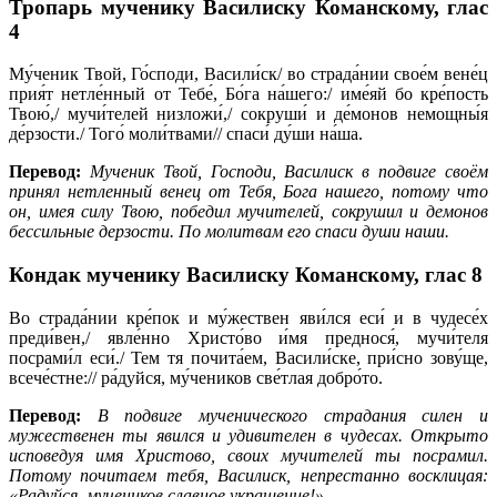
Тропарь мученику Василиску Команскому,
глас
4
Му́ченик Твой, Го́споди, Васили́ск/ во страда́нии свое́м вене́ц
прия́т нетле́нный от Тебе́, Бо́га на́шего:/ име́яй бо кре́пость
Твою́,/ мучи́телей низложи́,/ сокруши́ и де́монов немощны́я
де́рзости./ Того́ моли́твами// спаси́ ду́ши на́ша.
Перевод:
Мученик Твой, Господи, Василиск в подвиге своём
принял нетленный венец от Тебя, Бога нашего, потому что
он, имея силу Твою, победил мучителей, сокрушил и демонов
бессильные дерзости. По молитвам его спаси души наши.
Кондак мученику Василиску Команскому,
глас 8
Во страда́нии кре́пок и му́жествен яви́лся еси́ и в чудесе́х
преди́вен,/ явле́нно Христо́во и́мя преднося́, мучи́теля
посрами́л еси́./ Тем тя почита́ем, Васили́ске, при́сно зову́ще,
всече́стне:// ра́дуйся, му́чеников све́тлая добро́то.
Перевод:
В подвиге мученического страдания силен и
мужественен ты явился и удивителен в чудесах. Открыто
исповедуя имя Христово, своих мучителей ты посрамил.
Потому почитаем тебя, Василиск, непрестанно восклицая:
«Радуйся, мучеников славное украшение!»