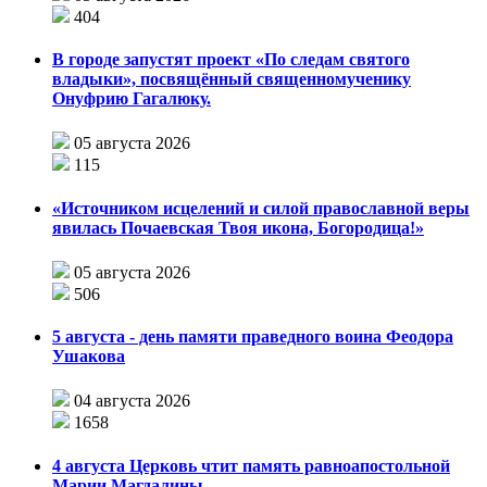
404
В городе запустят проект «По следам святого
владыки», посвящённый священномученику
Онуфрию Гагалюку.
05 августа 2026
115
«Источником исцелений и силой православной веры
явилась Почаевская Твоя икона, Богородица!»
05 августа 2026
506
5 августа - день памяти праведного воина Феодора
Ушакова
04 августа 2026
1658
4 августа Церковь чтит память равноапостольной
Марии Магдалины