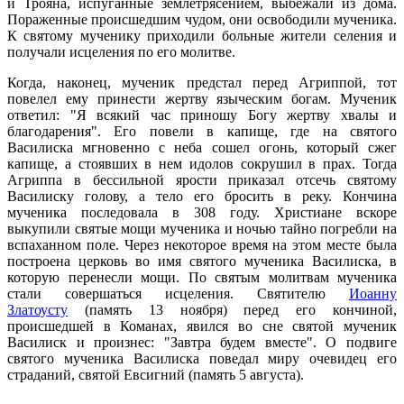
и Трояна, испуганные землетрясением, выбежали из дома.
Пораженные происшедшим чудом, они освободили мученика.
К святому мученику приходили больные жители селения и
получали исцеления по его молитве.
Когда, наконец, мученик предстал перед Агриппой, тот
повелел ему принести жертву языческим богам. Мученик
ответил: "Я всякий час приношу Богу жертву хвалы и
благодарения". Его повели в капище, где на святого
Василиска мгновенно с неба сошел огонь, который сжег
капище, а стоявших в нем идолов сокрушил в прах. Тогда
Агриппа в бессильной ярости приказал отсечь святому
Василиску голову, а тело его бросить в реку. Кончина
мученика последовала в 308 году. Христиане вскоре
выкупили святые мощи мученика и ночью тайно погребли на
вспаханном поле. Через некоторое время на этом месте была
построена церковь во имя святого мученика Василиска, в
которую перенесли мощи. По святым молитвам мученика
стали совершаться исцеления. Святителю
Иоанну
Златоусту
(память 13 ноября) перед его кончиной,
происшедшей в Команах, явился во сне святой мученик
Василиск и произнес: "Завтра будем вместе". О подвиге
святого мученика Василиска поведал миру очевидец его
страданий, святой Евсигний (память 5 августа).