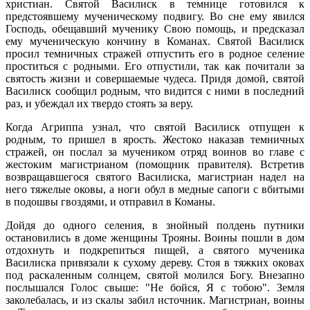
христиан. Святой Василиск в темнице готовился к
предстоявшему мученическому подвигу. Во сне ему явился
Господь, обещавший мученику Свою помощь, и предсказал
ему мученическую кончину в Команах. Святой Василиск
просил темничных стражей отпустить его в родное селение
проститься с родными. Его отпустили, так как почитали за
святость жизни и совершаемые чудеса. Придя домой, святой
Василиск сообщил родным, что видится с ними в последний
раз, и убеждал их твердо стоять за веру.
Когда Агриппа узнал, что святой Василиск отпущен к
родным, то пришел в ярость. Жестоко наказав темничных
стражей, он послал за мучеником отряд воинов во главе с
жестоким магистрианом (помощник правителя). Встретив
возвращавшегося святого Василиска, магистриан надел на
него тяжелые оковы, а ноги обул в медные сапоги с вбитыми
в подошвы гвоздями, и отправил в Команы.
Дойдя до одного селения, в знойный полдень путники
остановились в доме женщины Трояны. Воины пошли в дом
отдохнуть и подкрепиться пищей, а святого мученика
Василиска привязали к сухому дереву. Стоя в тяжких оковах
под раскаленным солнцем, святой молился Богу. Внезапно
послышался Голос свыше: "Не бойся, Я с тобою". Земля
заколебалась, и из скалы забил источник. Магистриан, воины