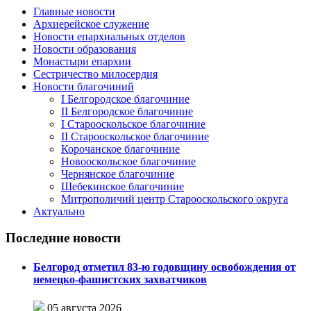
Главные новости
Архиерейское служение
Новости епархиальных отделов
Новости образования
Монастыри епархии
Сестричество милосердия
Новости благочиний
I Белгородское благочиние
II Белгородское благочиние
I Старооскольское благочиние
II Старооскольское благочиние
Корочанское благочиние
Новооскольское благочиние
Чернянское благочиние
Шебекинское благочиние
Митрополичий центр Старооскольского округа
Актуально
Последние новости
Белгород отметил 83-ю годовщину освобождения от
немецко-фашистских захватчиков
05 августа 2026