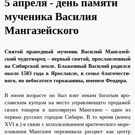
5 апреля - день памяти
мученика Василия
Мангазейского
Свя­той пра­вед­ный му­че­ник Ва­си­лий Ман­га­зей­
ский чу­до­тво­рец – пер­вый свя­той, про­слав­лен­ный
на Си­бир­ской зем­ле. Бла­жен­ный Ва­си­лий ро­дил­ся
око­ло 1583 го­да в Яро­слав­ле, в се­мье бла­го­че­сти­
во­го, но небо­га­то­го го­ро­жа­ни­на, име­нем Фе­о­до­ра.
В юном воз­расте он был взят неким бо­га­тым яро­
слав­ским куп­цом на ме­сто управ­ля­ю­ще­го про­да­жей
сво­их то­ва­ров в за­по­ляр­ную Ман­га­зею – один из
пер­вых рус­ских го­ро­дов Си­би­ри. В то вре­мя (ко­нец
XVI в.) в свя­зи с ис­поль­зо­ва­ни­ем арк­ти­че­ско­го мо­ре­
пла­ва­ния Ман­га­зея пе­ре­жи­ва­ла рас­цвет как центр