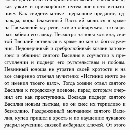
как уз­ким и при­скорб­ным пу­тем внеш­не­го ис­пы­та­
ния». Как сви­де­тель­ству­ет цер­ков­ное пре­да­ние, од­
на­жды, ко­гда бла­жен­ный Ва­си­лий мо­лил­ся в хра­ме
на Пас­халь­ной за­ут­рене, хо­зя­ин об­на­ру­жил, что во­ры
раз­гра­би­ли его лав­ку. Несмот­ря на зо­вы хо­зя­и­на, свя­
той Ва­си­лий оста­вал­ся в хра­ме до кон­ца бо­го­слу­же­
ния. Недо­вер­чи­вый и среб­ро­лю­би­вый хо­зя­ин за­по­до­
зрил и об­ви­нил свя­то­го Ва­си­лия в со­уча­стии в пре­
ступ­ле­нии и под­верг его ру­га­тель­ствам и по­бо­ям.
Невин­ный юно­ша не утра­тил сво­ей кро­то­сти и на
все сми­рен­но от­ве­чал му­чи­те­лю: «Ис­тин­но ни­что же
от име­ния тво­е­го взях». То­гда хо­зя­ин от­вел свя­то­го
Ва­си­лия к го­род­ско­му во­е­во­де, пе­ред ко­то­рым очер­
нил его как пре­ступ­ни­ка. Во­е­во­да под­верг свя­то­го
Ва­си­лия но­вым пыт­кам, но он снес их тер­пе­ли­во и
без­молв­но. Раз­дра­жен­ный мол­ча­ни­ем свя­то­го Ва­си­
лия, ку­пец при­шел в ярость и по на­у­ще­нию лу­ка­во­го
уда­рил му­че­ни­ка связ­кой ам­бар­ных клю­чей. От это­го