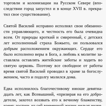
тор­гов­ли и ко­ло­ни­за­ции на Рус­ском Се­ве­ре (впо­
след­ствии го­род за­пу­стел и в кон­це XVII в. пре­кра­
тил свое су­ще­ство­ва­ние).
Свя­той Ва­си­лий ис­прав­но ис­пол­нял свои обя­зан­но­
сти управ­ля­ю­ще­го, и чест­ность его бы­ла оче­вид­на
всем. От при­ро­ды крот­кий и сми­рен­ный, с дет­ских
лет ис­пол­нен­ный стра­ха Бо­жье­го, он поль­зо­вал­ся
доб­рым рас­по­ло­же­ни­ем окру­жа­ю­щих. Серд­це его
бы­ло ис­пол­не­но ве­ры в Бо­га, а лю­бовь к мо­лит­ве за­
став­ля­ла остав­лять жи­тей­ские за­бо­ты и хо­дить во
свя­тую цер­ковь. По­это­му все сво­бод­ное от ра­бо­ты
вре­мя свя­той Ва­си­лий про­во­дил в хра­ме за бо­го­слу­
же­ни­ем, ча­сто и по­дол­гу мо­лил­ся до­ма.
Ед­ва ис­пол­ни­лось бла­го­че­сти­во­му юно­ше де­вят­на­
дцать лет, как Все­выш­ний, «при­зи­рая на его доб­ро­
де­те­ли, за­хо­тел воз­звать его к веч­но­му бла­жен­ству,
ко­е­му до­стичь из сей вре­мен­ной жиз­ни нель­зя ина­че,