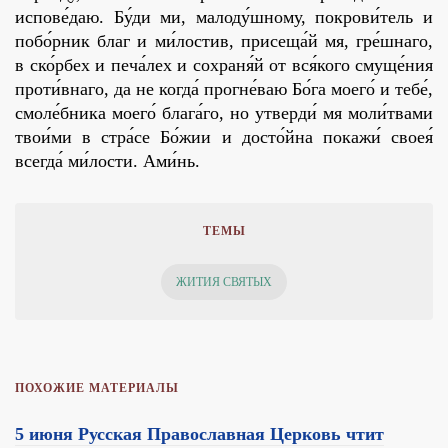
испове́даю. Бу́ди ми, малоду́шному, покрови́тель и
побо́рник благ и ми́лостив, присеща́й мя, гре́шнаго,
в ско́рбех и печа́лех и сохраня́й от вся́кого смуще́ния
проти́внаго, да не когда́ прогне́ваю Бо́га моего́ и тебе́,
смоле́бника моего́ блага́го, но утверди́ мя моли́твами
твои́ми в стра́се Бо́жии и досто́йна покажи́ своея́
всегда́ ми́лости. Ами́нь.
ТЕМЫ
ЖИТИЯ СВЯТЫХ
ПОХОЖИЕ МАТЕРИАЛЫ
5 июня Русская Православная Церковь чтит