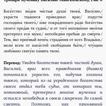
Бога́тство ви́дев чи́стыя души́ твоея́, Васи́лие,/
укра́сти тща́шеся пра́ведных враг,/ подусти́
господи́на твоего́,/ и́же покра́деннаго ра́ди бога́тства
своего́ пред́ав тя судии́,/ и от того́ непови́нне мно́гия
претерпе́л еси́ му́ки,/ непобеди́м пребы́в до сме́рти./
Тем, я́ко прие́мый вене́ц страда́ния от всех Влады́ки,/
моли́ всем от напа́стей свобо́дным бы́ти,// чту́щим
любо́вию святу́ю па́мять твою́.
Увидев богатство твоей чистой души,
Перевод:
Василий, враг всех праведников (диавол)
попытался украсть его, подучив хозяина
твоего, который из-за украденного богатства
своего отдал тебя судье, от которого ты,
невиновный, претерпел многие мучения и
остался непобедим в своем смирении до самой
смерти. Поэтому, как принявший