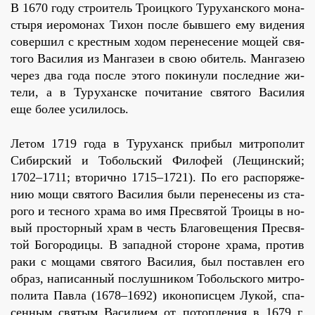
В 1670 го­ду стро­и­тель Тро­иц­ко­го Ту­ру­хан­ско­го мо­на­
сты­ря иеро­мо­нах Ти­хон по­сле быв­ше­го ему ви­де­ния
со­вер­шил с крест­ным хо­дом пе­ре­не­се­ние мо­щей свя­
то­го Ва­си­лия из Ман­га­зеи в свою оби­тель. Ман­га­зею
через два го­да по­сле это­го по­ки­ну­ли по­след­ние жи­
те­ли, а в Ту­ру­хан­ске по­чи­та­ние свя­то­го Ва­си­лия
еще бо­лее уси­ли­лось.
Ле­том 1719 го­да в Ту­ру­ханск при­был мит­ро­по­лит
Си­бир­ский и То­боль­ский Фило­фей (Ле­щин­ский;
1702–1711; вто­рич­но 1715–1721). По его рас­по­ря­же­
нию мо­щи свя­то­го Ва­си­лия бы­ли пе­ре­не­се­ны из ста­
ро­го и тес­но­го хра­ма во имя Пре­свя­той Тро­и­цы в но­
вый про­стор­ный храм в честь Бла­го­ве­ще­ния Пре­свя­
той Бо­го­ро­ди­цы. В за­пад­ной сто­роне хра­ма, про­тив
ра­ки с мо­ща­ми свя­то­го Ва­си­лия, был по­став­лен его
об­раз, на­пи­сан­ный по­слуш­ни­ком То­боль­ско­го мит­ро­
по­ли­та Пав­ла (1678–1692) ико­но­пис­цем Лу­кой, спа­
сен­ным свя­тым Ва­си­ли­ем от по­топ­ле­ния в 1679 г.