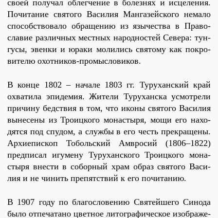
сво­ей по­лу­чал об­лег­че­ние в бо­лез­нях и ис­це­ле­ния.
По­чи­та­ние свя­то­го Ва­си­лия Ман­га­зей­ско­го нема­ло
спо­соб­ство­ва­ло об­ра­ще­нию из язы­че­ства в Пра­во­
сла­вие раз­лич­ных мест­ных на­род­но­стей Се­ве­ра: тун­
гу­сы, эвен­ки и юра­ки мо­ли­лись свя­то­му как по­кро­
ви­те­лю охот­ни­ков-про­мыс­ло­ви­ков.
В кон­це 1802 – на­ча­ле 1803 гг. Ту­ру­хан­ский край
охва­ти­ла эпи­де­мия. Жи­те­ли Ту­ру­хан­ска усмот­ре­ли
при­чи­ну бед­ствия в том, что ико­ны свя­то­го Ва­си­лия
вы­не­се­ны из Тро­иц­ко­го мо­на­сты­ря, мо­щи его на­хо­
дят­ся под спу­дом, а служ­бы в его честь пре­кра­ще­ны.
Ар­хи­епи­скоп То­боль­ский Ам­вро­сий (1806–1822)
пред­пи­сал игу­ме­ну Ту­ру­хан­ско­го Тро­иц­ко­го мо­на­
сты­ря вне­сти в со­бор­ный храм об­раз свя­то­го Ва­си­
лия и не чи­нить пре­пят­ствий к его по­чи­та­нию.
В 1907 го­ду по бла­го­сло­ве­нию Свя­тей­ше­го Си­но­да
бы­ло от­пе­ча­та­но цвет­ное ли­то­гра­фи­че­ское изо­бра­же­