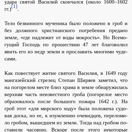
уда­ра свя­той Ва­си­лий скон­чал­ся (около 1600–1602
[1]
гг.)
.
Те­ло без­вин­но­го му­че­ни­ка бы­ло по­ло­же­но в гроб и
без долж­но­го хри­сти­ан­ско­го по­гре­бе­ния пре­да­но
зем­ле, «где над­ле­жит от во­ды мок­рость». Но Все­мо­
гу­щий Гос­подь по про­ше­ствии 47 лет бла­го­во­лил
явить его из недр зем­ли и про­сла­вить мно­ги­ми чу­де­
са­ми.
Как по­вест­ву­ет жи­тие свя­то­го Ва­си­лия, в 1649 го­ду
ман­га­зей­ский стре­лец Сте­пан Ши­ря­ев за­ме­тил, что
на по­го­ре­лом ме­сте близ хра­ма в зем­ле об­на­ру­жи­лась
верх­няя часть неиз­вест­но­го гро­ба (по­го­ре­лое ме­сто
об­ра­зо­ва­лось по­сле боль­шо­го по­жа­ра 1642 г.). На
гроб этот «для мир­ско­го хо­ду» бы­ла по­ло­же­на су­до­
вая дос­ка, но ее, к изум­ле­нию оче­вид­цев, пе­ре­ло­ми­
ло гро­бом, вы­шед­шем из зем­ли. То­гда над гро­бом по­
ста­ви­ли ча­сов­ню. Вско­ре по­сле это­го неко­то­рые