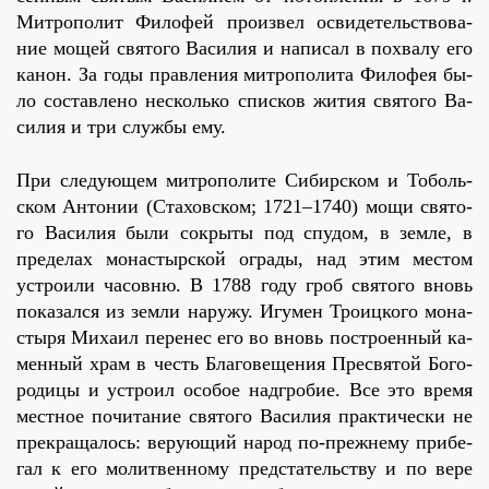
Мит­ро­по­лит Фило­фей про­из­вел осви­де­тель­ство­ва­
ние мо­щей свя­то­го Ва­си­лия и на­пи­сал в по­хва­лу его
ка­нон. За го­ды прав­ле­ния мит­ро­по­ли­та Фило­фея бы­
ло со­став­ле­но несколь­ко спис­ков жи­тия свя­то­го Ва­
си­лия и три служ­бы ему.
При сле­ду­ю­щем мит­ро­по­ли­те Си­бир­ском и То­боль­
ском Ан­то­нии (Ста­хов­ском; 1721–1740) мо­щи свя­то­
го Ва­си­лия бы­ли со­кры­ты под спу­дом, в зем­ле, в
пре­де­лах мо­на­стыр­ской огра­ды, над этим ме­стом
устро­и­ли ча­сов­ню. В 1788 го­ду гроб свя­то­го вновь
по­ка­зал­ся из зем­ли на­ру­жу. Игу­мен Тро­иц­ко­го мо­на­
сты­ря Ми­ха­ил пе­ре­нес его во вновь по­стро­ен­ный ка­
мен­ный храм в честь Бла­го­ве­ще­ния Пре­свя­той Бо­го­
ро­ди­цы и устро­ил осо­бое над­гро­бие. Все это вре­мя
мест­ное по­чи­та­ние свя­то­го Ва­си­лия прак­ти­че­ски не
пре­кра­ща­лось: ве­ру­ю­щий на­род по-преж­не­му при­бе­
гал к его мо­лит­вен­но­му пред­ста­тель­ству и по ве­ре