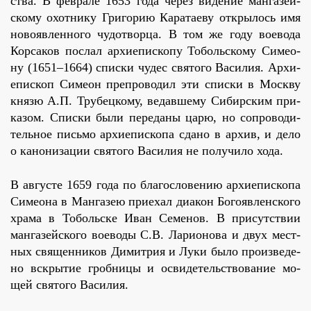
ства. В фев­ра­ле 1653 го­да через ви­де­ние ман­га­зей­
ско­му охот­ни­ку Гри­го­рию Ка­ра­та­е­ву от­кры­лось имя
но­во­яв­лен­но­го чу­до­твор­ца. В том же го­ду во­е­во­да
Кор­са­ков по­слал ар­хи­епи­ско­пу То­боль­ско­му Си­мео­
ну (1651–1664) спис­ки чу­дес свя­то­го Ва­си­лия. Ар­хи­
епи­скоп Си­ме­он пре­про­во­дил эти спис­ки в Моск­ву
кня­зю А.П. Тру­бец­ко­му, ве­дав­ше­му Си­бир­ским при­
ка­зом. Спис­ки бы­ли пе­ре­да­ны ца­рю, но со­про­во­ди­
тель­ное пись­мо ар­хи­епи­ско­па сда­но в ар­хив, и де­ло
о ка­но­ни­за­ции свя­то­го Ва­си­лия не по­лу­чи­ло хо­да.
В ав­гу­сте 1659 го­да по бла­го­сло­ве­нию ар­хи­епи­ско­па
Си­мео­на в Ман­га­зею при­е­хал диа­кон Бо­го­яв­лен­ско­го
хра­ма в То­боль­ске Иван Се­ме­нов. В при­сут­ствии
ман­га­зей­ско­го во­е­во­ды С.В. Ла­ри­о­но­ва и двух мест­
ных свя­щен­ни­ков Ди­мит­рия и Лу­ки бы­ло про­из­ве­де­
но вскры­тие гроб­ни­цы и осви­де­тель­ство­ва­ние мо­
щей свя­то­го Ва­си­лия.