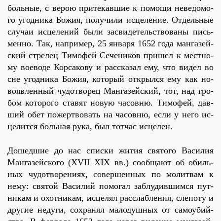
боль­ные, с ве­рою при­те­кав­шие к по­мо­щи неве­до­мо­
го угод­ни­ка Бо­жия, по­лу­чи­ли ис­це­ле­ние. От­дель­ные
слу­чаи ис­це­ле­ний бы­ли за­сви­де­тель­ство­ва­ны пись­
мен­но. Так, на­при­мер, 25 ян­ва­ря 1652 го­да ман­га­зей­
ский стре­лец Ти­мо­фей Се­че­ни­ков при­шел к мест­но­
му во­е­во­де Кор­са­ко­ву и рас­ска­зал ему, что ви­дел во
сне угод­ни­ка Бо­жия, ко­то­рый от­крыл­ся ему как но­
во­яв­лен­ный чу­до­тво­рец Ман­га­зей­ский, тот, над гро­
бом ко­то­ро­го ста­вят но­вую ча­сов­ню. Ти­мо­фей, дав­
ший обет по­жерт­во­вать на ча­сов­ню, ес­ли у него ис­
це­лит­ся боль­ная ру­ка, был тот­час ис­це­лен.
До­шед­шие до нас спис­ки жи­тия свя­то­го Ва­си­лия
Ман­га­зей­ско­го (XVII–XIX вв.) со­об­ща­ют об обиль­
ных чу­до­тво­ре­ни­ях, со­вер­шен­ных по мо­лит­вам к
нему: свя­той Ва­си­лий по­мо­гал за­блу­див­шим­ся пут­
ни­кам и охот­ни­кам, ис­це­лял рас­слаб­ле­ния, сле­по­ту и
дру­гие неду­ги, со­хра­нял ма­ло­душ­ных от са­мо­убий­