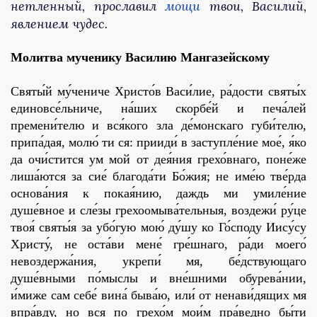
нетленный, прославил
мощи
твои, Василий,
явлением чудес.
Молитва мученику Василию Мангазейскому
Святы́й му́чениче Христо́в Васи́лие, ра́дости святы́х
единовсе́льниче, на́ших скорбе́й и печа́лей
премени́телю и вся́кого зла де́монскаго губи́телю,
припа́дая, молю́ ти ся: прииди́ в заступле́ние мое́, я́ко
да очи́стится ум мой от дея́ния грехо́внаго, поне́же
лиша́ются за сие́ благода́ти Бо́жия; не име́ю тве́рда
основа́ния к покая́нию, даждь ми умиле́ние
душе́вное и сле́зы грехоомыва́тельныя, воздежи́ ру́це
твоя́ святы́я за убо́гую мою́ ду́шу ко Го́споду Иису́су
Христу́, не оста́ви мене́ гре́шнаго, ра́ди моего́
невоздержа́ния, укрепи́ мя, бе́дствующаго
душе́вными по́мыслы и вне́шними обурева́нии,
и́миже сам себе́ вина́ быва́ю, или́ от ненави́дящих мя
впра́вду, но вся по грехо́м мои́м пра́ведно бы́ти