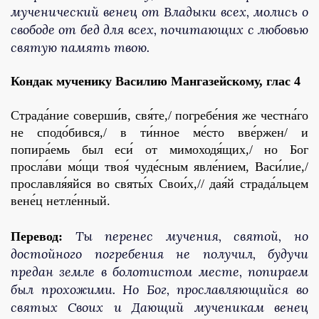
мученический венец от Владыки всех, молись о
свободе от бед для всех, почитающих с любовью
святую память твою.
Кондак мученику Василию Мангазейскому,
глас 4
Страда́ние соверши́в, свя́те,/ погребе́ния же честна́го
не сподо́бився,/ в ти́нное ме́сто вве́ржен/ и
попира́емь был еси́ от мимоходя́щих,/ но Бог
просла́ви мо́щи твоя́ чуде́сным явле́нием, Васи́лие,/
прославля́яйся во святы́х Свои́х,// дая́й страда́льцем
вене́ц нетле́нный.
Ты перенес мучения, святой, но
Перевод:
достойного погребения не получил, будучи
предан земле в болотистом месте, попираем
был прохожими. Но Бог, прославляющийся во
святых Своих и Дающий мученикам венец