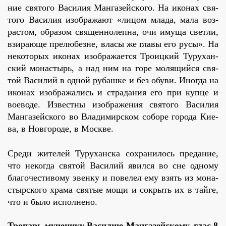
ние свя­то­го Ва­си­лия Ман­га­зей­ско­го. На ико­нах свя­
то­го Ва­си­лия изо­бра­жа­ют «ли­цом мла­да, ма­ла воз­
рас­том, об­ра­зом свя­щен­но­леп­на, очи иму­ща свет­ли,
взи­ра­ю­ще пре­лю­безне, вла­сы же гла­вы его ру­сы». На
неко­то­рых ико­нах изо­бра­жа­ет­ся Тро­иц­кий Ту­ру­хан­
ский мо­на­стырь, а над ним на го­ре мо­ля­щий­ся свя­
той Ва­си­лий в од­ной ру­баш­ке и без обу­ви. Ино­гда на
ико­нах изо­бра­жа­лись и стра­да­ния его при куп­це и
во­е­во­де. Из­вест­ны изо­бра­же­ния свя­то­го Ва­си­лия
Ман­га­зей­ско­го во Вла­ди­мир­ском со­бо­ре го­ро­да Ки­е­
ва, в Нов­го­ро­де, в Москве.
Сре­ди жи­те­лей Ту­ру­хан­ска со­хра­ни­лось пре­да­ние,
что неко­гда свя­той Ва­си­лий явил­ся во сне од­но­му
бла­го­че­сти­во­му эвен­ку и по­ве­лел ему взять из мо­на­
стыр­ско­го хра­ма свя­тые мо­щи и со­крыть их в тай­ге,
что и бы­ло ис­пол­не­но.
Тропарь мученику Василию Мангазейскому,
глас 8