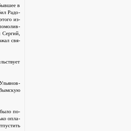
 быв­шее в
бил Ра­до­
это­го из-
по­мо­лив­
й Сер­гий,
з­жал свя­
ль­ству­ет
Улья­нов­
-Вым­скую
 бы­ло по­
ь­ко опла­
т­пу­стить