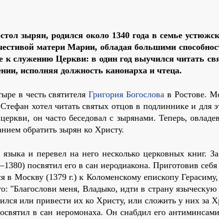
­стол зы­рян, ро­дил­ся око­ло 1340 го­да в се­мье устюж­ск
­че­сти­вой ма­те­ри Ма­рии, об­ла­дая боль­ши­ми спо­соб­но­
е к слу­же­нию Церк­ви: в один год вы­учил­ся чи­тать св
е­нии, ис­пол­няя долж­ность ка­но­нар­ха и чте­ца.
ы­ре в честь свя­ти­те­ля
Гри­го­рия Бо­го­сло­ва
в Ро­сто­ве. М
 Сте­фан хо­тел чи­тать свя­тых от­цов в под­лин­ни­ке и для э
ерк­ви, он ча­сто бе­се­до­вал с зы­ря­на­ми. Те­перь, овла­дев
­ни­ем об­ра­тить зы­рян ко Хри­сту.
х язы­ка и пе­ре­вел на него несколько цер­ков­ных книг. За
1380) по­свя­тил его в сан иеро­ди­а­ко­на. При­го­то­вив се­бя
ся в Моск­ву (1379 г.) к Ко­ло­мен­ско­му епи­ско­пу Ге­ра­си­му,
го: "Бла­го­сло­ви ме­ня, Вла­ды­ко, ид­ти в стра­ну язы­че­ску
ил­ся или при­ве­сти их ко Хри­сту, или сло­жить у них за Х
по­свя­тил в сан иеро­мо­на­ха. Он снаб­дил его ан­ти­мин­са­м