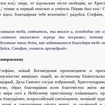
ся еси́,/ лю́ди, от и́дольския ле́сти свободи́в, ко Христо
,/ те́мже и пе́рвый епи́скоп и учи́тель Пе́рми был еси́./ С
т и́дол, благода́рная тебе́ возопие́м:// ра́дуйся, Стефа́не
лавшим тебя, святитель, ты явился и, освободив от
и
 главного языческого жреца ты посрамил, потому
уховные твои дети, как избавившиеся благодаря тебе о
дуйся, Стефан, учитель премудрый».
копермскому
ефа́не, но́вый Богове́дения пропове́дниче и просв
кло́нстве живу́щих люде́й, ко и́стинному Ева́нгельско
му́дрый, Ду́ха Свята́го сосу́де избра́нный, Христоподраж
елю, о́браз благонра́вия всем благоче́стно жи́ти же
ре ми́ра сего́ к Небе́сному приста́нищу пла́вающаго, пр
 благода́тию, всеросси́йский свети́льниче, вели́кий чудо
 души́ и сокруше́нии се́рдца моего́, аз окая́нный и 