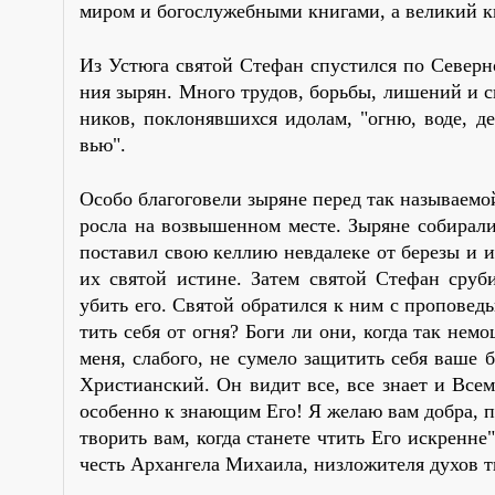
ми­ром и бо­го­слу­жеб­ны­ми кни­га­ми, а ве­ли­кий
Из Устю­га свя­той Сте­фан спу­стил­ся по Се­вер­но
ния зы­рян. Мно­го тру­дов, борь­бы, ли­ше­ний и с
ни­ков, по­кло­няв­ших­ся идо­лам, "ог­ню, во­де, д
вью".
Осо­бо бла­го­го­ве­ли зы­ряне пе­ред так на­зы­ва­е­
рос­ла на воз­вы­шен­ном ме­сте. Зы­ряне со­би­ра­
по­ста­вил свою кел­лию невда­ле­ке от бе­ре­зы и и
их свя­той ис­тине. За­тем свя­той Сте­фан сру­бил
убить его. Свя­той об­ра­тил­ся к ним с про­по­ве­д
тить се­бя от ог­ня? Бо­ги ли они, ко­гда так нем
ме­ня, сла­бо­го, не су­ме­ло за­щи­тить се­бя ва­ш
Хри­сти­ан­ский. Он ви­дит все, все зна­ет и Все
осо­бен­но к зна­ю­щим Его! Я же­лаю вам добра, про
тво­рить вам, ко­гда ста­не­те чтить Его ис­кренне"
честь Ар­хан­ге­ла Ми­ха­и­ла, низ­ло­жи­те­ля ду­хов 