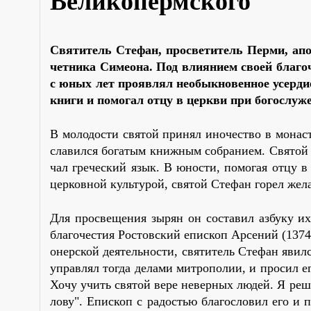
Великопермского
Свя­ти­тель Сте­фан, про­све­ти­тель Пер­ми, апо
чет­ни­ка Си­мео­на. Под вли­я­ни­ем сво­ей бла­го
с юных лет про­яв­лял необык­но­вен­ное усер­ди
кни­ги и по­мо­гал от­цу в церк­ви при бо­го­слу­ж
В мо­ло­до­сти свя­той при­нял ино­че­ство в мо­на­ст
сла­вил­ся бо­га­тым книж­ным со­бра­ни­ем. Свя­той
чал гре­че­ский язык. В юно­сти, по­мо­гая от­цу в ц
цер­ков­ной куль­ту­рой, свя­той Сте­фан го­рел же­ла
Для про­све­ще­ния зы­рян он со­ста­вил аз­бу­ку и
бла­го­че­стия Ро­стов­ский епи­скоп Ар­се­ний (1374–
о­нер­ской де­я­тель­но­сти, свя­ти­тель Сте­фан явил­
управ­лял то­гда де­ла­ми мит­ро­по­лии, и про­сил е
Хо­чу учить свя­той ве­ре невер­ных лю­дей. Я ре­ш
ло­ву". Епи­скоп с ра­до­стью бла­го­сло­вил его и 