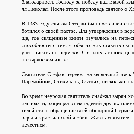
бла­го­дар­ность Гос­по­ду за по­бе­ду над гла­вой я
ля Ни­ко­лая. По­сле это­го про­по­ведь свя­то­го о Х
В 1383 го­ду свя­той Сте­фан был по­став­лен епи
бо­тил­ся о сво­ей пастве. Для утвер­жде­ния в ве­р
ща, где свя­щен­ные кни­ги изу­ча­лись на перм­ск
спо­соб­но­сти с тем, чтобы из них ста­вить свя­ще
учил пи­сать по-перм­ски. Свя­ти­тель стро­ил церк­
на зы­рян­ском язы­ке.
Свя­ти­тель Сте­фан пе­ре­вел на зы­рян­ский язык 
Па­ре­мий­ник, Сти­хи­рарь, Ок­то­их, несколь­ко п
Во вре­мя неуро­жая свя­ти­тель снаб­жал зы­рян хле­
им по­да­ти, за­щи­щал от на­па­де­ний дру­гих пле­м
те­лей ста­ло об­ра­ще­ние всей об­шир­ной Перм­ской
ве­ры и хри­сти­ан­ской люб­ви. Жизнь свя­ти­те­ля 
нече­сти­ем.