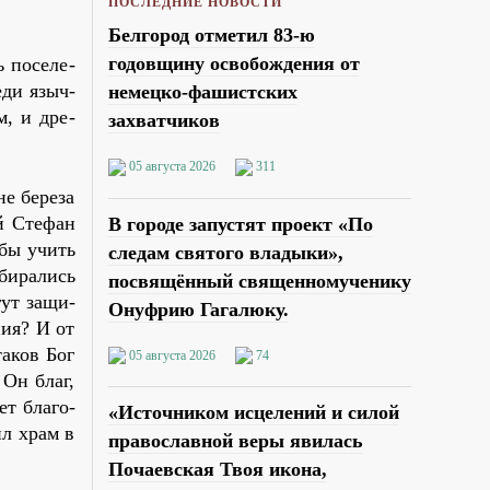
ПОСЛЕДНИЕ НОВОСТИ
Белгород отметил 83-ю
годовщину освобождения от
 по­се­ле­
е­ди языч­
немецко-фашистских
ом, и дре­
захватчиков
05 августа 2026
311
е бе­ре­за
ой Сте­фан
В городе запустят проект «По
тобы учить
следам святого владыки»,
би­ра­лись
посвящённый священномученику
гут за­щи­
Онуфрию Гагалюку.
­ния? И от
та­ков Бог
05 августа 2026
74
 Он благ,
ет бла­го­
«Источником исцелений и силой
­ил храм в
православной веры явилась
Почаевская Твоя икона,