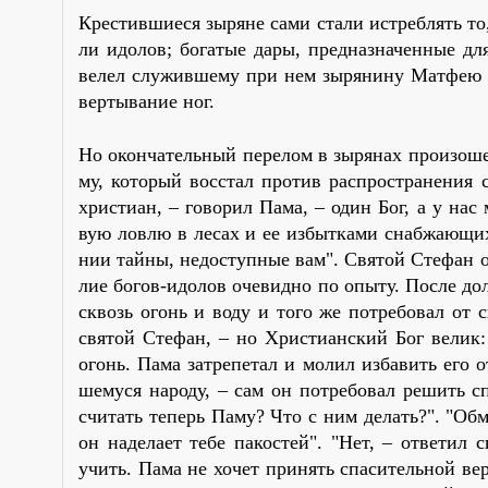
Кре­стив­ши­е­ся зы­ряне са­ми ста­ли ис­треб­лять то
ли идо­лов; бо­га­тые да­ры, пред­на­зна­чен­ные дл
ве­лел слу­жив­ше­му при нем зы­ря­ни­ну Мат­фею в
вер­ты­ва­ние ног.
Но окон­ча­тель­ный пе­ре­лом в зы­ря­нах про­изо­ш
му, ко­то­рый вос­стал про­тив рас­про­стра­не­ни
хри­сти­ан, – го­во­рил Па­ма, – один Бог, а у нас
вую лов­лю в ле­сах и ее из­быт­ка­ми снаб­жа­ю­щи
нии тай­ны, недо­ступ­ные вам". Свя­той Сте­фан от­
лие бо­гов-идо­лов оче­вид­но по опы­ту. По­сле до
сквозь огонь и во­ду и то­го же по­тре­бо­вал от св
свя­той Сте­фан, – но Хри­сти­ан­ский Бог ве­л
огонь. Па­ма за­тре­пе­тал и мо­лил из­ба­вить его 
ше­му­ся на­ро­ду, – сам он по­тре­бо­вал ре­шить сп
счи­тать те­перь Па­му? Что с ним де­лать?". "Об­ма
он на­де­ла­ет те­бе па­ко­стей". "Нет, – от­ве­тил
учить. Па­ма не хо­чет при­нять спа­си­тель­ной ве