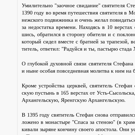
Уми­ли­тель­но "за­оч­ное сви­да­ние" свя­ти­те­ля С
1390 го­ду во вре­мя пу­те­ше­ствия свя­ти­те­ля в М
неж­ско­го по­движ­ни­ка и очень же­лал по­ви­дать­
за недо­стат­ка вре­ме­ни. На­хо­дясь в 10 вер­стах 
шись, об­ра­тил­ся в сто­ро­ну оби­те­ли и с по­кло­
ко­то­рый си­дел вме­сте с бра­ти­ей за тра­пе­зой, в
ти­тель, от­ве­тил: "Ра­дуй­ся и ты, пас­ты­рю ста­да
О глу­бо­кой ду­хов­ной свя­зи свя­ти­те­ля Сте­фа­на 
и ныне осо­бая по­все­днев­ная мо­лит­ва к ним на бр
Кро­ме устрой­ства церк­вей, свя­ти­тель Сте­фан 
скую пу­стынь в 165 вер­стах от Усть-Сы­соль­ска
Ар­хан­гель­скую, Яренг­скую Ар­хан­гель­скую.
В 1395 го­ду свя­ти­тель Сте­фан сно­ва от­пра­вил­
ло­же­но в мо­на­сты­ре "Спа­са за сте­ною" (в хра­
ки­ва­ли зы­ряне кон­чи­ну сво­е­го апо­сто­ла. Они у