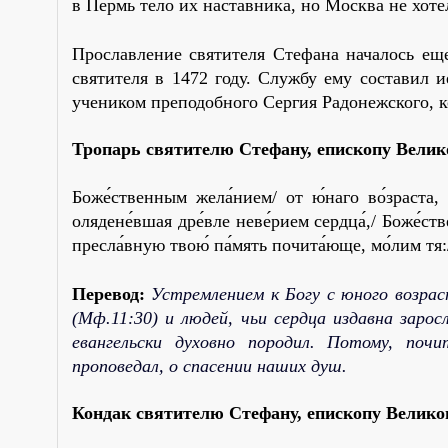
в Пермь те­ло их на­став­ни­ка, но Москва не хо­те­ла 
Про­слав­ле­ние свя­ти­те­ля Сте­фа­на на­ча­лось е
свя­ти­те­ля в 1472 го­ду. Служ­бу ему со­ста­вил 
уче­ни­ком пре­по­доб­но­го Сер­гия Ра­до­неж­ско­го, 
Тропарь святителю Стефану, епископу Велик
Боже́ственным жела́нием/ от ю́наго во́зраста, С
олядене́вшая дре́вле неве́рием сердца́,/ Боже́стве
пресла́вную твою́ па́мять почита́юще, мо́лим тя:/ 
Перевод:
Устремлением к Богу с юного возра
(Мф.11:30) и людей, чьи сердца издавна заро
евангельски духовно породил. Потому, по
проповедал, о спасении наших душ.
Кондак святителю Стефану, епископу Велико