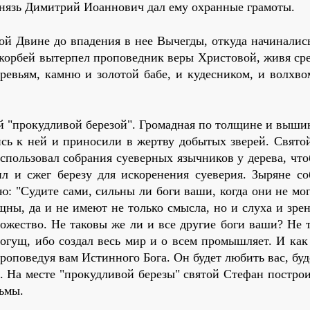
 князь Ди­мит­рий Иоан­но­вич дал ему охран­ные гра­мо­ты.
й Двине до впа­де­ния в нее Вы­че­гды, от­ку­да на­чи­на­лись
кор­бей вы­тер­пел про­по­вед­ник ве­ры Хри­сто­вой, жи­вя ср
е­ре­вьям, кам­ню и зо­ло­той ба­бе, и ку­дес­ни­ком, и волх­в
мой "про­куд­ли­вой бе­ре­зой". Гро­мад­ная по тол­щине и вы­шин
лись к ней и при­но­си­ли в жерт­ву до­бы­тых зве­рей. Свя­т
с­поль­зо­вал со­бра­ния суе­вер­ных языч­ни­ков у де­ре­ва, ч
 и сжег бе­ре­зу для ис­ко­ре­не­ния суе­ве­рия. Зы­ряне со­
ью: "Су­ди­те са­ми, силь­ны ли бо­ги ва­ши, ко­гда они не мо­
ощ­ны, да и не име­ют не толь­ко смыс­ла, но и слу­ха и зре
е бо­же­ство. Не та­ко­вы же ли и все дру­гие бо­ги ва­ши? Не 
­мо­гущ, ибо со­здал весь мир и о всем про­мыш­ля­ет. И как
­по­ве­дуя вам Ис­тин­но­го Бо­га. Он бу­дет лю­бить вас, бу­д
. На ме­сте "про­куд­ли­вой бе­ре­зы" свя­той Сте­фан по­стро
тьмы.