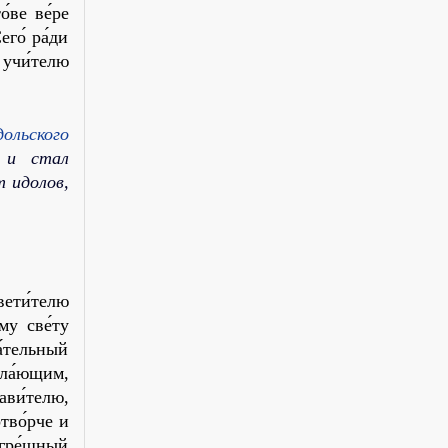
́ве ве́ре
его́ ра́ди
, учи́телю
дольского
 и стал
т идолов,
ети́телю
му све́ту
а́тельный
ла́ющим,
ави́телю,
тво́рче и
гре́шный