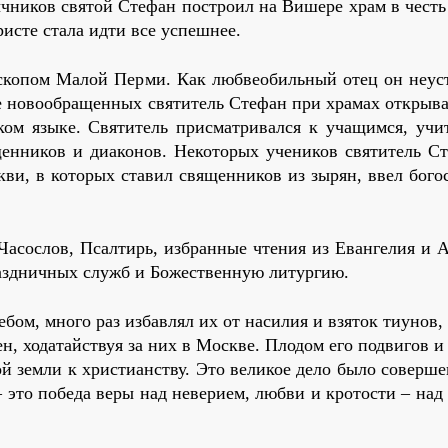
зыч­ни­ков свя­той Сте­фан по­стро­ил на Ви­ше­ре храм в честь 
ри­сте ста­ла ид­ти все успеш­нее.
­ско­пом Ма­лой Пер­ми. Как люб­ве­обиль­ный отец он неуст
е но­во­об­ра­щен­ных свя­ти­тель Сте­фан при хра­мах от­кры­в
ом язы­ке. Свя­ти­тель при­смат­ри­вал­ся к уча­щим­ся, учи
н­ни­ков и диа­ко­нов. Неко­то­рых уче­ни­ков свя­ти­тель С
ви, в ко­то­рых ста­вил свя­щен­ни­ков из зы­рян, ввел бо­го­
Ча­со­слов, Псал­тирь, из­бран­ные чте­ния из Еван­ге­лия и А
разд­нич­ных служб и Бо­же­ствен­ную ли­тур­гию.
бом, мно­го раз из­бав­лял их от на­си­лия и взя­ток ти­унов, 
ен, хо­да­тай­ствуя за них в Москве. Пло­дом его по­дви­гов и 
 зем­ли к хри­сти­ан­ству. Это ве­ли­кое де­ло бы­ло со­вер­ше
– это по­бе­да ве­ры над неве­ри­ем, люб­ви и кро­то­сти – над