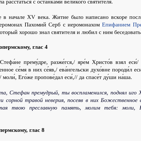
рас­стать­ся с остан­ка­ми ве­ли­ко­го свя­ти­те­ля.
ще в на­ча­ле XV ве­ка. Жи­тие бы­ло на­пи­са­но вско­ре по­с
иеро­мо­нах Па­хо­мий Серб с иеро­мо­на­хом
Епи­фа­ни­ем Пр
ко­то­рый хо­ро­шо знал свя­ти­те­ля и лю­бил с ним бе­се­до­вать
опермскому,
глас 4
тефа́не прему́дре, разже́гся,/ яре́м Христо́в взял еси́/
нное се́мя в них се́яв,/ ева́нгельски духо́вне породи́л еси
моли́, Его́же пропове́дал еси́,// да спасе́т ду́ши на́ша.
ста, Стефан премудрый, ты воспламенился, поднял иго 
сли сорной травой неверия, посеяв в них Божественное 
читая твою преславную память, молим тебя: моли,
пермскому,
глас 8