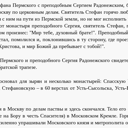
те­фа­на Перм­ско­го с пре­по­доб­ным Сер­ги­ем Ра­до­неж­ским,
оск­ву по цер­ков­ным де­лам. Свя­ти­тель Сте­фан го­ря­чо лю­
ся с ним на пу­ти из Перм­ской зем­ли, но не мог ис­пол­нить 
от мо­на­сты­ря пре­по­доб­но­го Сер­гия, свя­ти­тель Сте­фан, 
ном про­из­нес: "Мир те­бе, ду­хов­ный бра­те!". Пре­по­доб­ны
стал, по­мо­лил­ся и, по­кло­нив­шись в ту сто­ро­ну, где про­е
 Хри­сто­ва, и мир Бо­жий да пре­бы­ва­ет с то­бой!".
Перм­ско­го и пре­по­доб­но­го Сер­гия Ра­до­неж­ско­го сви­де­те
ат­ской тра­пе­зе.
ос­но­вал для зы­рян и несколь­ко мо­на­сты­рей: Спас­скую 
, Сте­фа­нов­скую – в 60 вер­стах от Усть-Сы­соль­ска, Усть
ся в Моск­ву по де­лам паст­вы и здесь скон­чал­ся. Те­ло его
ме на Бо­ру в честь Спа­си­те­ля) в Мос­ков­ском Крем­ле. Гор
си­лен­но упра­ши­ва­ли Мос­ков­ско­го кня­зя и мит­ро­по­ли­та о