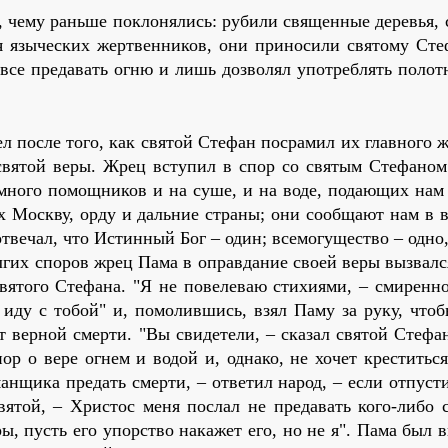
, че­му рань­ше по­кло­ня­лись: ру­би­ли свя­щен­ные де­ре­вья, 
я язы­че­ских жерт­вен­ни­ков, они при­но­си­ли свя­то­му Сте
се пре­да­вать ог­ню и лишь доз­во­лял упо­треб­лять по­лот
ел по­сле то­го, как свя­той Сте­фан по­сра­мил их глав­но­го 
я свя­той ве­ры. Жрец всту­пил в спор со свя­тым Сте­фа­ном
 мно­го по­мощ­ни­ков и на су­ше, и на во­де, по­да­ю­щих нам
х Моск­ву, ор­ду и даль­ние стра­ны; они со­об­ща­ют нам в в
ве­чал, что Ис­тин­ный Бог – один; все­мо­гу­ще­ство – од­но,
л­гих спо­ров жрец Па­ма в оправ­да­ние сво­ей ве­ры вы­звал­
я­то­го Сте­фа­на. "Я не по­веле­ваю сти­хи­я­ми, – сми­рен­но
ик: иду с то­бой" и, помолившись, взял Паму за руку, что
от вер­ной смер­ти. "Вы сви­де­те­ли, – ска­зал свя­той Сте­фа
ор о ве­ре ог­нем и во­дой и, од­на­ко, не хо­чет кре­стить­ся
н­щи­ка пре­дать смер­ти, – от­ве­тил на­род, – ес­ли от­пу­ст
 свя­той, – Хри­стос ме­ня по­слал не пре­да­вать ко­го-ли­бо 
­ры, пусть его упор­ство на­ка­жет его, но не я". Па­ма был 