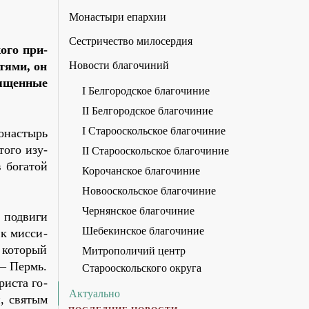
Монастыри епархии
Сестричество милосердия
о­го при­
стя­ми, он
Новости благочиний
я­щен­ные
I Белгородское благочиние
II Белгородское благочиние
I Старооскольское благочиние
о­на­стырь
то­го изу­
II Старооскольское благочиние
 бо­га­той
Корочанское благочиние
Новооскольское благочиние
Чернянское благочиние
 по­дви­ги
Шебекинское благочиние
 к мис­си­
 ко­то­рый
Митрополичий центр
ю – Пермь.
Старооскольского округа
ри­ста го­
Актуально
и, свя­тым