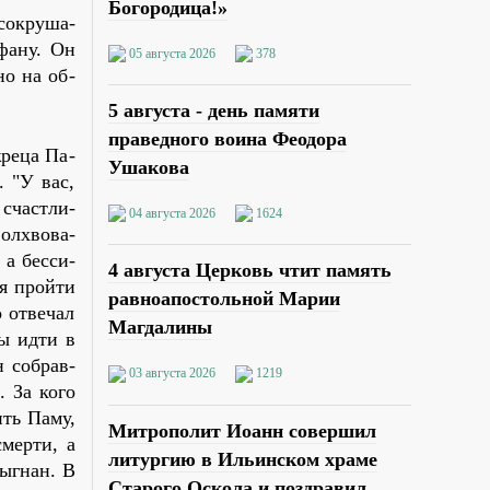
Богородица!»
со­кру­ша­
­фа­ну. Он
05 августа 2026
378
­но на об­
5 августа - день памяти
праведного воина Феодора
жре­ца Па­
Ушакова
. "У вас,
 счаст­ли­
04 августа 2026
1624
олх­во­ва­
 а бес­си­
4 августа Церковь чтит память
ся прой­ти
равноапостольной Марии
 от­ве­чал
Магдалины
бы идти в
н со­брав­
03 августа 2026
1219
. За ко­го
ить Па­му,
Митрополит Иоанн совершил
смер­ти, а
литургию в Ильинском храме
вы­гнан. В
Старого Оскола и поздравил