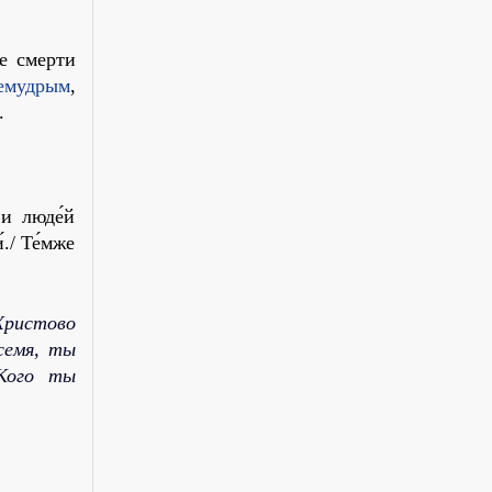
ле смер­ти
е­муд­рым
,
.
 и люде́й
́./ Те́мже
Христово
семя, ты
 Кого ты