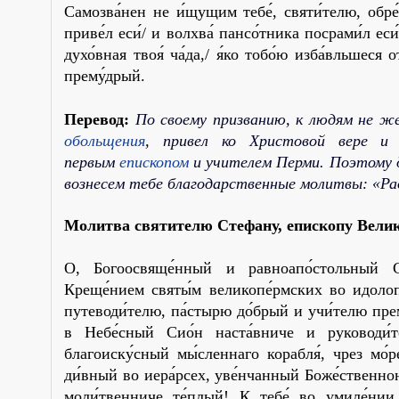
Самозва́нен не и́щущим тебе́, святи́телю, обре́л
приве́л еси́/ и волхва́ пансо́тника посрами́л еси́
духо́вная твоя́ ча́да,/ я́ко тобо́ю изба́вльшеся о
прему́дрый.
Перевод:
По своему призванию, к людям не же
обольщения
, привел ко Христовой вере и
первым
епископом
и учителем Перми. Поэтому д
вознесем тебе благодарственные молитвы: «Ра
Молитва святителю Стефану, епископу Вели
О, Богоосвяще́нный и равноапо́стольный Ст
Креще́нием святы́м великопе́рмских во идолопо
путеводи́телю, па́стырю до́брый и учи́телю пре
в Небе́сный Сио́н наста́вниче и руководи́т
благоиску́сный мы́сленнаго корабля́, чрез мо́
ди́вный во иера́рсех, уве́нчанный Боже́ственною
моли́твенниче те́плый! К тебе́ во умиле́нии