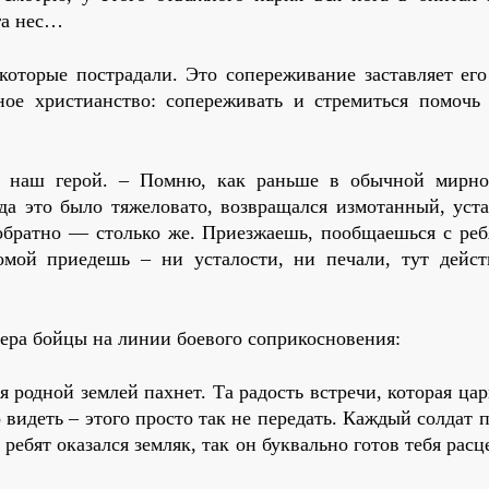
га нес…
которые пострадали. Это сопереживание заставляет его
ное христианство: сопереживать и стремиться помочь 
 наш герой. – Помню, как раньше в обычной мирн
гда это было тяжеловато, возвращался измотанный, уст
 обратно — столько же. Приезжаешь, пообщаешься с реб
омой приедешь – ни усталости, ни печали, тут дейст
тера бойцы на линии боевого соприкосновения:
я родной землей пахнет. Та радость встречи, которая цар
о видеть – этого просто так не передать. Каждый солдат 
ребят оказался земляк, так он буквально готов тебя расц