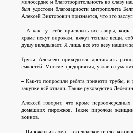
милосердие и благотворительность во славу н
был удостоен благодарности митрополита Бел
Алексей Викторович признается, что это заслуга
– А как тут себе присвоить все лавры, когда
храме пекут пирожки, вяжут теплые вещи, со
душу вкладывает. Я лишь все это везу нашим 
Грузы Алексею приходится доставлять разн
емкостей. Многие предприятия, узнав о гумани
– Как-то попросили ребята привезти трубы, и
закупке всё отдали. Также руководство Лебеди
Алексей говорит, что кроме первоочередны
домашних пирожков. Такие пирожки женщины
воинов.
– Пирожки из дома – это людское тепло, которо