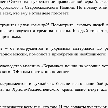
ашего Отечества и укрепление православной веры Алексе
городского и Старооскольского Иоанна. По поводу этой
 всех, кто ему в этом деле помогает:
 трудится целая команда?! Посмотрите, сколько людей 
бирают продукты и средства гигиены. Каждый старается
защитникам.
ые – от инструментов и укрывных материалов до р
тарной миссии, помогают в приобретении необходимого:
 руководство магазина «Керамикс» пошло на хорошие уст
нского ГОКа нам постоянно помогает.
х медикаментов и сухпайков, больше всего наши бой
 из Христо-Рождественского храма давно пекут для
е передается всем тем, кто там. И это солдаты чувствуют