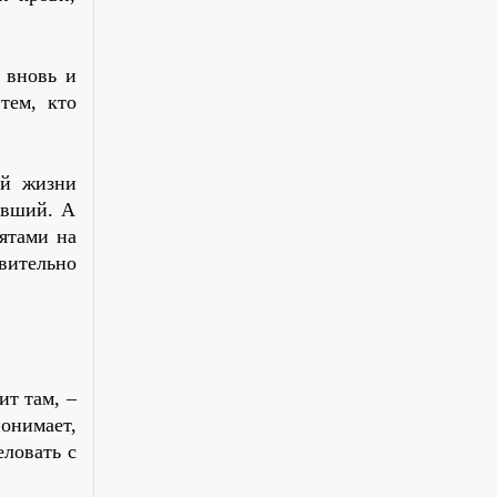
 вновь и
тем, кто
ой жизни
авший. А
ятами на
вительно
ит там, –
понимает,
еловать с