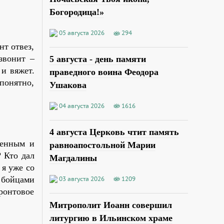
Богородица!»
05 августа 2026
294
нт отвез,
звонит –
5 августа - день памяти
 и вяжет.
праведного воина Феодора
понятно,
Ушакова
04 августа 2026
1616
4 августа Церковь чтит память
ренным и
равноапостольной Марии
 Кто дал
Магдалины
 я уже со
 бойцами
03 августа 2026
1209
ронтовое
Митрополит Иоанн совершил
литургию в Ильинском храме