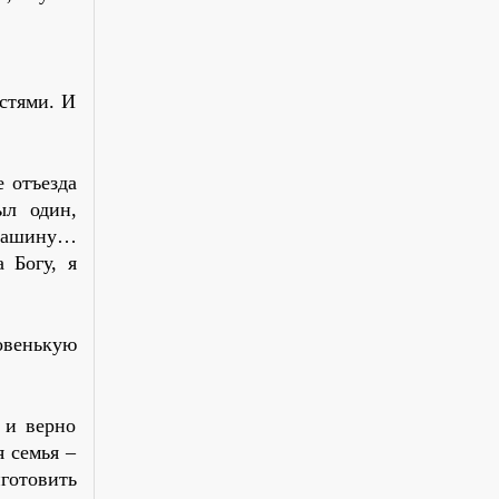
стями. И
е отъезда
ыл один,
 машину…
 Богу, я
овенькую
 и верно
я семья –
иготовить