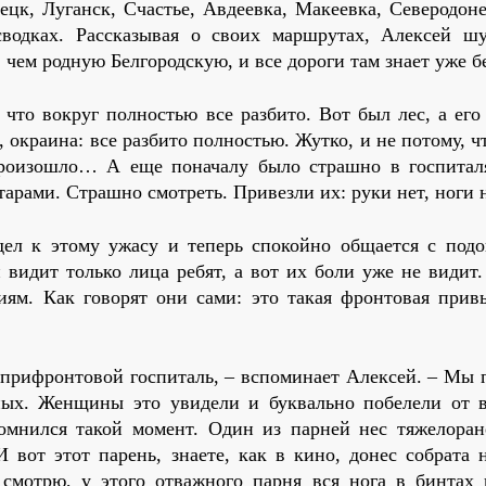
цк, Луганск, Счастье, Авдеевка, Макеевка, Северодоне
водках. Рассказывая о своих маршрутах, Алексей шу
чем родную Белгородскую, и все дороги там знает уже бе
что вокруг полностью все разбито. Вот был лес, а его 
 окраина: все разбито полностью. Жутко, и не потому, ч
произошло… А еще поначалу было страшно в госпиталя
арами. Страшно смотреть. Привезли их: руки нет, ноги
дел к этому ужасу и теперь спокойно общается с под
 видит только лица ребят, а вот их боли уже не видит
ям. Как говорят они сами: это такая фронтовая привы
 прифронтовой госпиталь, – вспоминает Алексей. – Мы 
еных. Женщины это увидели и буквально побелели от 
омнился такой момент. Один из парней нес тяжелоран
И вот этот парень, знаете, как в кино, донес собрата 
смотрю, у этого отважного парня вся нога в бинтах 