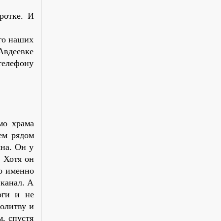
ротке. И
ого наших
Авдеевке
 телефону
мо храма
уем рядом
ына. Он у
 Хотя он
Но именно
 канал. А
оги и не
молитву и
м, спустя