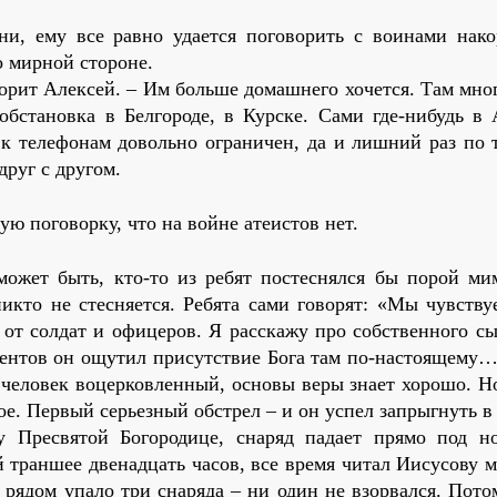
ни, ему все равно удается поговорить с воинами нако
о мирной стороне.
оворит Алексей. – Им больше домашнего хочется. Там мн
обстановка в Белгороде, в Курске. Сами где-нибудь в 
п к телефонам довольно ограничен, да и лишний раз по
 друг с другом.
ую поговорку, что на войне атеистов нет.
 может быть, кто-то из ребят постеснялся бы порой ми
никто не стесняется. Ребята сами говорят: «Мы чувств
 от солдат и офицеров. Я расскажу про собственного с
ентов он ощутил присутствие Бога там по-настоящему…
, человек воцерковленный, основы веры знает хорошо. 
ое. Первый серьезный обстрел – и он успел запрыгнуть в
у Пресвятой Богородице, снаряд падает прямо под н
й траншее двенадцать часов, все время читал Иисусову 
 рядом упало три снаряда – ни один не взорвался. Пото