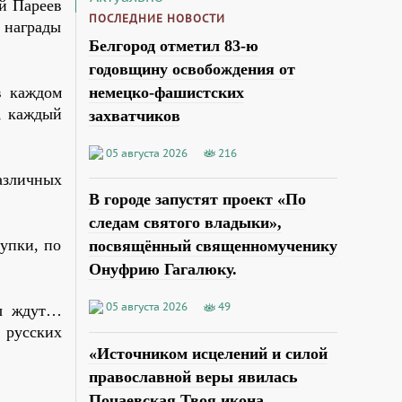
й Пареев
ПОСЛЕДНИЕ НОВОСТИ
 награды
Белгород отметил 83-ю
годовщину освобождения от
немецко-фашистских
в каждом
, каждый
захватчиков
05 августа 2026
216
азличных
В городе запустят проект «По
следам святого владыки»,
упки, по
посвящённый священномученику
Онуфрию Гагалюку.
05 августа 2026
49
цы ждут…
 русских
«Источником исцелений и силой
православной веры явилась
.
Почаевская Твоя икона,