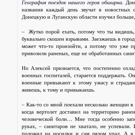
География поездок нашего героя обширна.
Доне
названия каждый день звучат в новостных с
Донецкую и Луганскую области изучил больше, 
– Жутко порой ехать, потому что ты видишь, 
буквально скошен взрывами. Заезжаешь в город,
может что-то произойти, а потому что уже 
привозили раненых, еще не обработанных санит
Но Алексей признается, что постепенно охла
военных госпиталей, старается поддержать. Он
военные привыкают к этому ужасу и страдани
живешь, к тому и привыкаешь.
– Как-то со мной поехали несколько женщин в
когда вертолет доставил на территорию ран
человеческой боли… Мне тогда особенно зап
руках, – санитаров не хватало, не успевали. 
положил на носилки и сам рядом упал. А я 