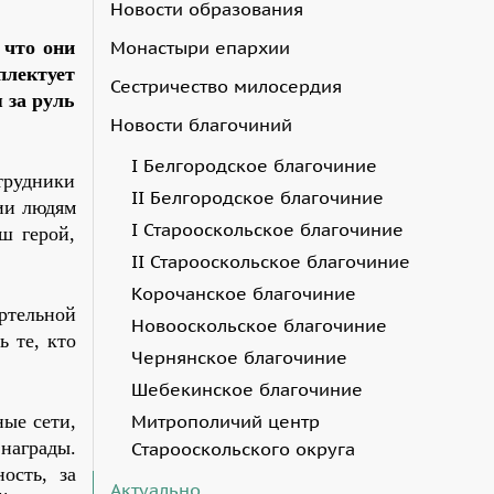
Новости образования
Монастыри епархии
 что они
плектует
Сестричество милосердия
 за руль
Новости благочиний
I Белгородское благочиние
отрудники
II Белгородское благочиние
ии людям
I Старооскольское благочиние
ш герой,
II Старооскольское благочиние
Корочанское благочиние
ертельной
Новооскольское благочиние
ь те, кто
Чернянское благочиние
Шебекинское благочиние
Митрополичий центр
ые сети,
 награды.
Старооскольского округа
ость, за
Актуально