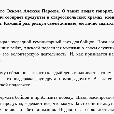
го Оскола Алексее Парееве. О таких людях говорят,
ич собирает продукты в старооскольских храмах, ком
м. Каждый раз, рискуя своей жизнью, он лично садится
бирал очередной гуманитарный груз для бойцов. Пока с
аших ребят, Алексей поделился мыслями о своем служен
 его волонтерскую деятельность. И, как признается на
г:
му сейчас нелегко, кто каждый день сталкивается со см
 это поддержка друг друга, помощь другим. Всегда ест
ской поддержке.
держать бойцов и приблизить победу. Шьют маскировочн
продукты, – делают всё, что могут. За это они не ждут
 оставляют без внимания. Недавно за свою деятельн