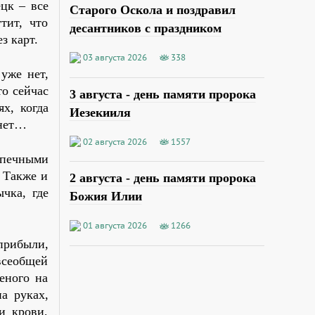
цк – все
Старого Оскола и поздравил
тит, что
десантников с праздником
з карт.
03 августа 2026
338
уже нет,
то сейчас
3 августа - день памяти пророка
х, когда
Иезекииля
 нет…
02 августа 2026
1557
опечными
. Также и
2 августа - день памяти пророка
чка, где
Божия Илии
01 августа 2026
1266
прибыли,
всеобщей
еного на
на руках,
и крови,