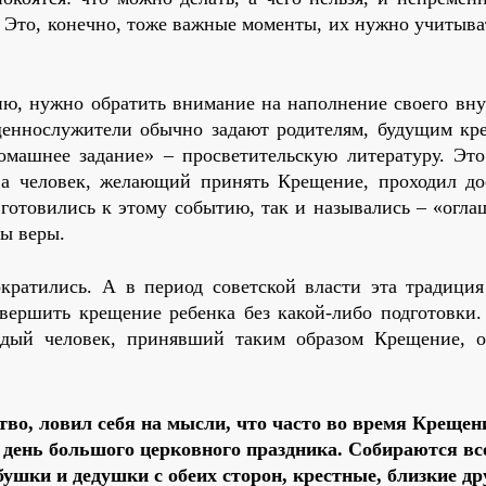
. Это, конечно, тоже важные моменты, их нужно учитыва
ию, нужно обратить внимание на наполнение своего вну
щеннослужители обычно задают родителям, будущим кр
омашнее задание» – просветительскую литературу. Это
ва человек, желающий принять Крещение, проходил до
готовились к этому событию, так и назывались – «огла
вы веры.
кратились. А в период советской власти эта традиция
вершить крещение ребенка без какой-либо подготовки.
ждый человек, принявший таким образом Крещение, о
тво, ловил себя на мысли, что часто во время Крещен
 день большого церковного праздника. Собираются вс
абушки и дедушки с обеих сторон, крестные, близкие д