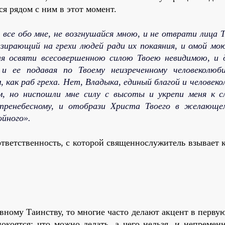
ся рядом с ним в этот момент.
се обо мне, не возгнушайся мною, и не отврати лица Т
 взирающий на грехи людей ради их покаяния, и омой мо
ня освяти всесовершенною силою Твоею невидимою, и 
 и ее подавая по Твоему неизреченному человеколюб
, как раб греха. Нет, Владыка, единый благой и человек
м, но ниспошли мне силу с высоты и укрепи меня к 
 пренебесному, и отобрази Христа Твоего в желающе
йного».
тветственность, с которой священнослужитель взывает 
вному Таинству, то многие часто делают акцент в перву
окоятся: что можно делать, а чего нельзя, и непремен