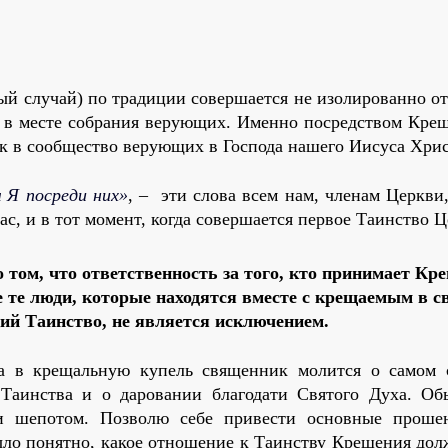
ый случай) по традиции совершается не изолированно от
ак в месте собрания верующих. Именно посредством Кре
ак в сообщество верующих в Господа нашего Иисуса Хрис
м Я посреди
них»
, – эти слова всем нам, членам Церкви
ас, и в тот момент, когда совершается первое Таинство Ц
том, что ответственность за того, кто принимает Кр
е те люди, которые находятся вместе с крещаемым в с
ий Таинство, не является исключением.
ка в крещальную купель священник молится о самом 
Таинства и о даровании благодати Святого Духа. Об
и шепотом. Позволю себе привести основные проше
было понятно, какое отношение к Таинству Крещения дол