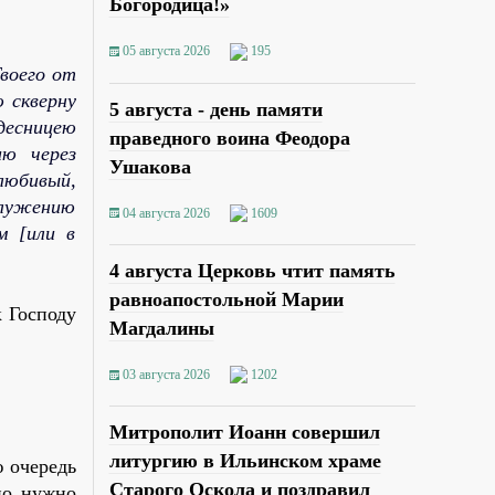
Богородица!»
05 августа 2026
195
воего от
ю скверну
5 августа - день памяти
десницею
праведного воина Феодора
ию через
Ушакова
олюбивый,
служению
04 августа 2026
1609
м [или в
4 августа Церковь чтит память
равноапостольной Марии
к Господу
Магдалины
03 августа 2026
1202
Митрополит Иоанн совершил
литургию в Ильинском храме
ю очередь
Старого Оскола и поздравил
но нужно