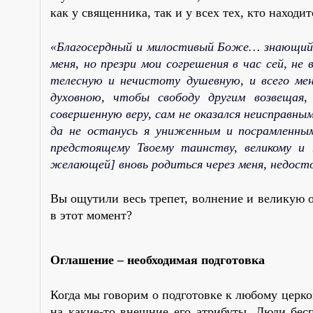
как у священника, так и у всех тех, кто находит
«Благосердный и милостивый Боже… знающий в
меня, но презри мои согрешения в час сей, не
телесную и нечистоту душевную, и всего ме
духовною, чтобы свободу другим возвещая,
совершенную веру, сам не оказался неисправным
да не останусь я униженным и посрамленны
предстоящему Твоему таинству, великому и
желающей] вновь родиться через меня,
недосто
Вы ощутили весь трепет, волнение и великую о
в этот момент?
Оглашение – необходимая подготовка
Когда мы говорим о подготовке к любому церко
на какие-то внешние его атрибуты. Люди бесп