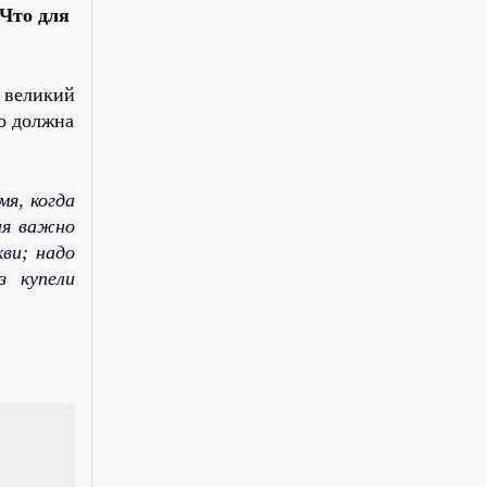
 Что для
 великий
о должна
я, когда
ня важно
ви; надо
з купели