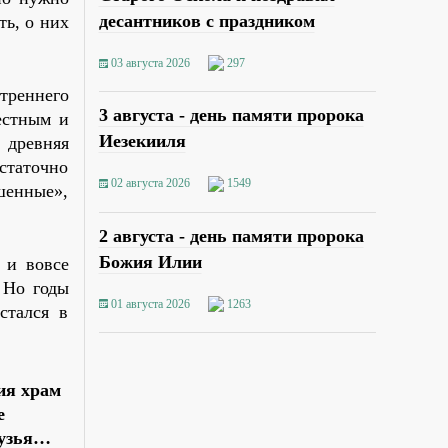
десантников с праздником
ть, о них
03 августа 2026
297
треннего
3 августа - день памяти пророка
естным и
Иезекииля
 древняя
статочно
02 августа 2026
1549
шенные»,
2 августа - день памяти пророка
Божия Илии
 и вовсе
 Но годы
01 августа 2026
1263
стался в
ия храм
е
рузья…