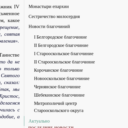
ижник IV
Монастыри епархии
сьменное
Сестричество милосердия
м, какое
Новости благочиний
рещение,
, святая
I Белгородское благочиние
вления».
II Белгородское благочиние
I Старооскольское благочиние
 Таинстве
то да не
II Старооскольское благочиние
о только
Корочанское благочиние
 Святого
Новооскольское благочиние
 сказал:
Чернянское благочиние
Итак, мы
Шебекинское благочиние
 Христос,
делаемся
Митрополичий центр
чилась с
Старооскольского округа
добие, а
Актуально
ПОСЛЕДНИЕ НОВОСТИ