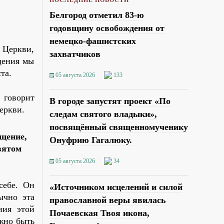
Белгород отметил 83-ю
годовщину освобождения от
немецко-фашистских
 Церкви,
захватчиков
щения мы
та.
05 августа 2026
133
, говорит
В городе запустят проект «По
еркви.
следам святого владыки»,
посвящённый священномученику
ещение,
Онуфрию Гагалюку.
вятом
05 августа 2026
34
себе. Он
«Источником исцелений и силой
ычно эта
православной веры явилась
ния этой
Почаевская Твоя икона,
жно быть