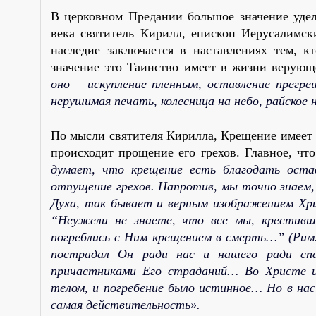
В церковном Предании большое значение удел
века святитель Кирилл, епископ Иерусалимск
наследие заключается в наставлениях тем, к
значение это Таинство имеет в жизни верующ
оно – искупление пленным, оставление прегре
нерушимая печать, колесница на небо, райское
По мысли святителя Кирилла, Крещение имеет в
происходит прощение его грехов. Главное, чт
думает, что крещение есть благодать ост
отпущение грехов. Напротив, мы точно знаем
Духа, так бывает и верным изображением Хри
“Неужели не знаете, что все мы, крестивш
погреблись с Ним крещением в смерть…” (Рим. 
пострадал Он ради нас и нашего ради спа
причастниками Его
страданий… Во Христе 
телом, и погребение было истинное… Но в нас
самая действительность».