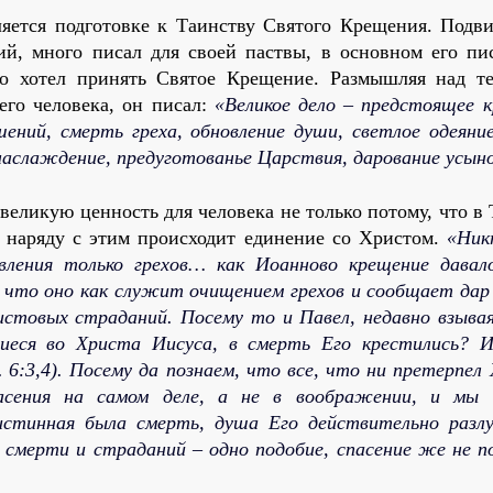
яется подготовке к Таинству Святого Крещения. Подв
ий, много писал для своей паствы, в основном его пи
то хотел принять Святое Крещение. Размышляя над те
его человека, он писал:
«Великое дело – предстоящее к
шений, смерть греха, обновление души, светлое одеяние
 наслаждение, предуготованье Царствия, дарование усыно
еликую ценность для человека не только потому, что в
о наряду с этим происходит единение со Христом.
«Ник
авления
только грехов… как Иоанново крещение давал
, что оно как служит очищением грехов и сообщает дар
стовых страданий. Посему то и Павел, недавно взывая,
иеся во Христа Иисуса, в смерть Его крестились? 
6:3,4). Посему да познаем, что все, что ни претерпел
сения на самом деле, а не в воображении, и мы 
истинная
была смерть, душа Его действительно разлу
 смерти и страданий – одно подобие, спасение же не по