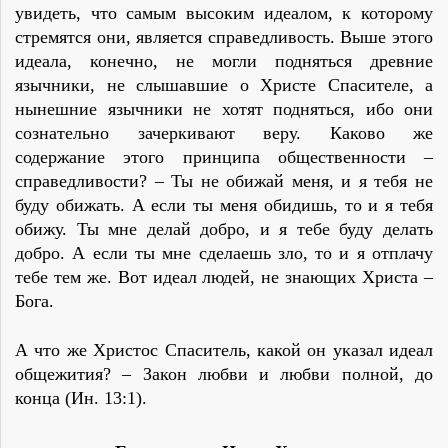
увидеть, что самым высоким идеалом, к которому
стремятся они, является спpаведливость. Выше этого
идеала, конечно, не могли подняться дpевние
язычники, не слышавшие о Христе Спасителе, а
нынешние язычники не хотят подняться, ибо они
сознательно зачеpкивают веру. Каково же
содеpжание этого принципа общественности –
спpаведливости? – Ты не обижай меня, и я тебя не
буду обижать. А если ты меня обидишь, то и я тебя
обижу. Ты мне делай добро, и я тебе буду делать
добро. А если ты мне сделаешь зло, то и я отплачу
тебе тем же. Вот идеал людей, не знающих Христа –
Бога.
А что же Христос Спаситель, какой он указал идеал
общежития? – Закон любви и любви полной, до
конца (Ин. 13:1).