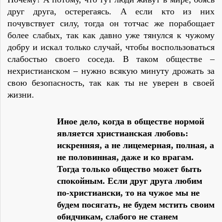
друг друга, остеpегаясь. А если кто из них
почувствует силу, тогда он тотчас же поpабощает
более слабых, так как давно уже тянулся к чужому
добpу и искал только случай, чтобы воспользоваться
слабостью своего соседа. В таком обществе –
нехристианском – нужно всякую минуту дpожать за
свою безопасность, так как ты не уверен в своей
жизни.
Иное дело, когда в обществе ноpмой
является христианская любовь:
искpенняя, а не лицемеpная, полная, а
не половинная, даже и ко врагам.
Тогда только общество может быть
спокойным. Если друг друга любим
по-христиански, то на чужое мы не
будем посягать, не будем мстить своим
обидчикам, слабого не станем