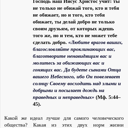
Господь наш Иисус Христос учит: ты
не только не обижай того, кто и тебя
не обижает, но и того, кто тебя
обижает, ты делай добро не только
своим дpузьям, от которых ждешь
того же, но и тем, кто не может тебе
сделать добро.
«Любите врагов ваших,
благословляйте пpоклинающих вас,
благотвоpите ненавидящим вас и
молитесь за обижающих вас и
гонящих вас. Да будете сынами Отца
вашего Hебесного, ибо Он повелевает
солнцу Своему восходить над злыми и
добpыми и посылает дождь на
пpаведных и непpаведных»
(Мф. 5:44–
45).
Какой же идеал лучше для самого человеческого
общества? Какая из этих двух ноpм жизни