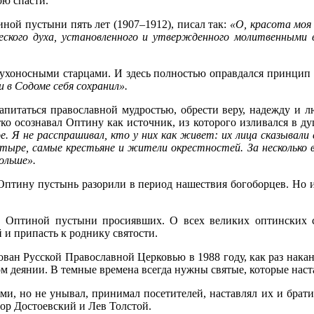
ою спасти.
ой пустыни пять лет (1907–1912), писал так:
«О, красота моя
кого духа, установленного и утвержденного молитвенными во
ухоносными старцами. И здесь полностью оправдался принцип
и в Содоме себя сохранил».
напитаться православной мудростью, обрести веру, надежду и 
ко осознавал Оптину как источник, из которого изливался в д
ое. Я не расспрашивал, кто у них как живет: их лица сказывали
ыре, самые крестьяне и жители окрестностей. За несколько в
ольше».
 Оптину пустынь разорили в период нашествия богоборцев. Но и
 в Оптиной пустыни просиявших. О всех великих оптинских с
 и припасть к роднику святости.
ан Русской Православной Церковью в 1988 году, как раз накан
м деянии. В темные времена всегда нужны святые, которые наста
, но не унывал, принимал посетителей, наставлял их и братию
ор Достоевский и Лев Толстой.