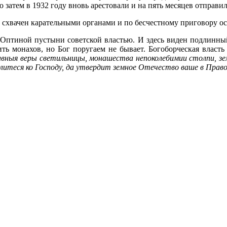
о затем в 1932 году вновь арестовали и на пять месяцев отправи
схвачен карательными органами и по бесчестному приговору ос
 Оптиной пустыни советской властью. И здесь виден подлинный
ить монахов, но Бог поругаем не бывает. Богоборческая власт
вныя веры светильницы, монашества непоколебимии столпи, з
литеся ко Господу, да утвердит земное Отечество ваше в Право