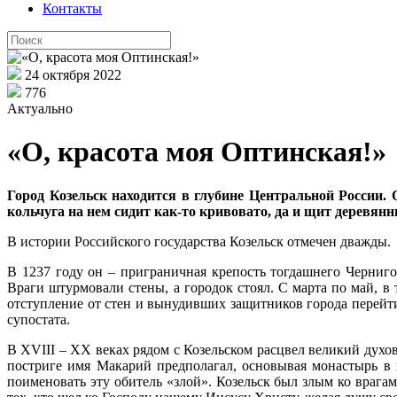
Контакты
24 октября 2022
776
Актуально
«О, красота моя Оптинская!»
Город Козельск находится в глубине Центральной России. 
кольчуга на нем сидит как-то кривовато, да и щит деревян
В истории Российского государства Козельск отмечен дважды.
В 1237 году он – приграничная крепость тогдашнего Черниг
Враги штурмовали стены, а городок стоял. С марта по май, в
отступление от стен и вынудивших защитников города перейти
супостата.
В XVIII – XX веках рядом с Козельском расцвел великий дух
постриге имя Макарий предполагал, основывая монастырь в г
поименовать эту обитель «злой». Козельск был злым ко врага