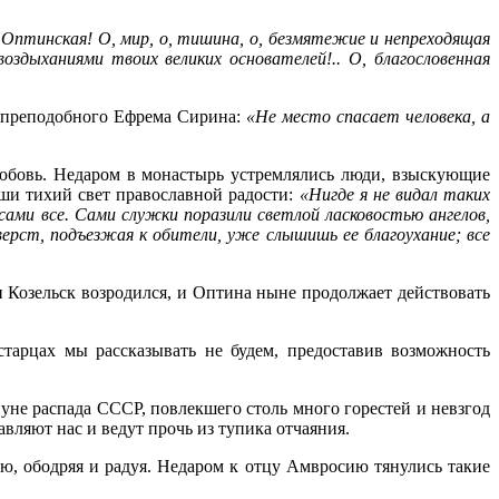
 Оптинская! О, мир, о, тишина, о, безмятежие и непреходящая
здыханиями твоих великих основателей!.. О, благословенная
 преподобного Ефрема Сирина:
«Не место спасает человека, а
любовь. Недаром в монастырь устремлялись люди, взыскующие
уши тихий свет православной радости:
«Нигде я не видал таких
 сами все. Сами служки поразили светлой ласковостью ангелов,
ерст, подъезжая к обители, уже слышишь ее благоухание; все
 Козельск возродился, и Оптина ныне продолжает действовать
тарцах мы рассказывать не будем, предоставив возможность
уне распада СССР, повлекшего столь много горестей и невзгод
вляют нас и ведут прочь из тупика отчаяния.
, ободряя и радуя. Недаром к отцу Амвросию тянулись такие