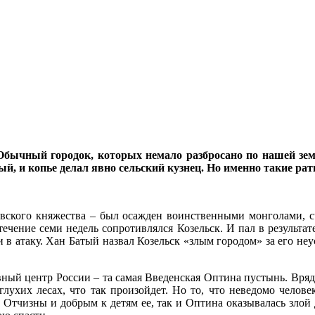
Обычный городок, которых немало разбросано по нашей земл
ный, и копье делал явно сельский кузнец. Но именно такие р
овского княжества – был осажден воинственными монголами, сч
 течение семи недель сопротивлялся Козельск. И пал в результ
 в атаку. Хан Батый назвал Козельск «злым городом» за его не
овный центр России – та самая Введенская Оптина пустынь. Вря
лухих лесах, что так произойдет. Но то, что неведомо челове
м Отчизны и добрым к детям ее, так и Оптина оказывалась зло