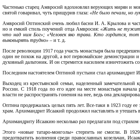
Частенько старец Амвросий вдохновлял верующих мирян и мо
святой говаривал, чуть прищурив глаза:
«Не было печали, но лу
Амвросий Оптинский очень любил басни И. А. Крылова и часте
но и емкий стиль поучений отца Амвросия:
«Жить не тужить,
что над ним Бог»; «Человек яко трава. Кто гордится, тот в
выковырять трудно»
– и т. д.
После революции 1917 года участь монастыря была предрешена.
один не похож на другой, а вот первомайские демонстрации 
духовный дальтоник. И он стремится насилием изничтожить со
Последним настоятелем Оптиной пустыни стал архимандрит Ис
Выходец из крестьянской семьи, наделенный замечательной 
России. С 1918 года по его идее на месте монастыря начала
власти не распространять гонения на нее, ведь она декларирова
Оптина продержалась целых пять лет. Все-таки в 1923 году ее
храм. Архимандрит Исаакий продолжил наставлять и утешать 
Архимандриту Исаакию несколько раз предлагали под страхом см
Этого «новые татаро-монголы» стерпеть не смогли. В 1929
предотвратить волнения среди православных козельчан, Исаа