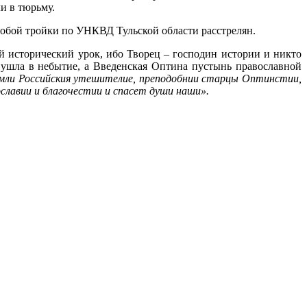
ли в тюрьму.
обой тройки по УНКВД Тульской области расстрелян.
 исторический урок, ибо Творец – господин истории и никто
ь ушла в небытие, а Введенская Оптина пустынь православной
емли Российския утешителие, преподобнии старцы Оптинстии,
славии и благочестии и спасет души наши».