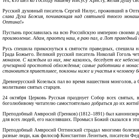
тех, кто шел ко Господу нашему Иисусу Христу, желая душу св
Русский духовный писатель Сергий Нилус, проживший в Оптин
слава Духа Божия, почивающая над святыней твоего монашес
Оптина!»
Пустынь прославилась на всю Российскую империю своими д
произволение. Адам, праотец наш, в раю пал, а Лот праведный 
Русь спешила прикоснуться к святости праведных, спешила 
Града Божьего. Великий русский писатель Николай Гоголь чет
монахов. С каждым из них, мне казалось, беседует все небесн
лучезарной простотой обхожденья; самые работники в монаст
становится приветливее, поклоны ниже и участья к человеку б
Древнерусский Козельск пал во время нашествия монголов, а
молитвами святых старцев.
24 октября Церковь Русская празднует Собор всех святых,
боголюбивому читателю самостоятельно добраться до их житий
Преподобный Амвросий (Гренков) (1812–1891) был канонизиров
для всех людей, его населявших. Промысл Божий сказался в это
Преподобный Амвросий Оптинский страдал многими болезнями
разные люди, как философ Константин Леонтьев, писатели Фед