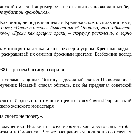
нский смысл. Например, уча не страшиться неожиданных бед,
де зубастой крокодилки».
 Как знать, не под влиянием ли Крылова сложился лаконичный,
ение»; «Отчего человек бывает плох? Оттого, что забывает,
»; «Грехи как грецкие орехи, – скорлупу расколешь, а зерно
 многоцветна и ярка, а вот грех сер и угрюм. Крестные ходы –
и раскрашивай их самыми броскими цветами. Безбожник всегда
38). При нем Оптину разорили.
еми силами защищал Оптину – духовный светоч Православия в
мученик Исаакий спасал обитель, как бы предлагая советской
зельск. И здесь оплотом оптинцев оказался Свято-Георгиевский
кого женского монастыря.
а своего не побегу».
бномученика Исаакия и всех иеромонахов арестовали. Чтобы
отом и в Смоленск. Все же расправиться полностью со святым