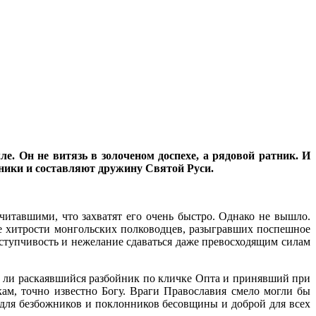
е. Он не витязь в золоченом доспехе, а рядовой ратник. И
атники и составляют дружину Святой Руси.
итавшими, что захватят его очень быстро. Однако не вышло.
ате хитрости монгольских полководцев, разыгравших поспешное
уступчивость и нежелание сдаваться даже превосходящим силам
д ли раскаявшийся разбойник по кличке Опта и принявший при
кам, точно известно Богу. Враги Православия смело могли бы
й для безбожников и поклонников бесовщины и доброй для всех