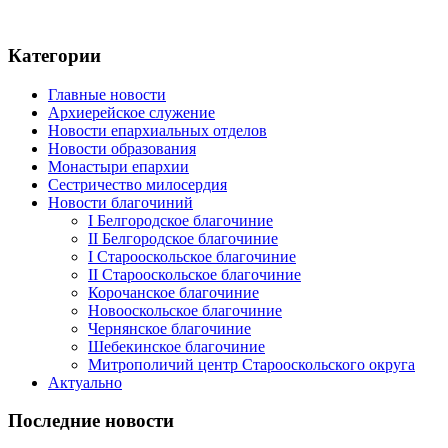
Категории
Главные новости
Архиерейское служение
Новости епархиальных отделов
Новости образования
Монастыри епархии
Сестричество милосердия
Новости благочиний
I Белгородское благочиние
II Белгородское благочиние
I Старооскольское благочиние
II Старооскольское благочиние
Корочанское благочиние
Новооскольское благочиние
Чернянское благочиние
Шебекинское благочиние
Митрополичий центр Старооскольского округа
Актуально
Последние новости