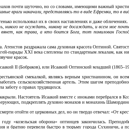
нахов почти шуточно, но со словами, имеющими важный христиа
кавые враги накачали, представляясь то в виде Ефремки, то в ви
нько использовал их в своих наставлениях и даже обличениях.
 никого не осуждать, никому не досаждать, и всем мое почт
янет, как трава, а кто боится Бога, тот помилован Господом
 Атеистов раздражала сама духовная красота Оптиной. Святость
и гей-парады XXI века слеплены по стандартным лекалам, как н
звучие красок.
аакий II (Бобраков), или Исаакий Оптинский младший (1865–19
крестьянской смекалкой, являясь верным христианином, он вс
 работать сельскохозяйственная артель. Этим шагом преподобно
ла заботу о правах трудящихся.
 закрыли. Настоятель Исаакий вместе с иноками перебрался в Ко
верующих, подкреплять духовно монахов и монахинь Шамординс
ерти отойти от церковных дел, но он твердо отвечал: «От крест
 году «козельская оборона» оптинцев закончилась. Преподо
кия и братию перевели быстро в тюрьму города Сухиничи, а п