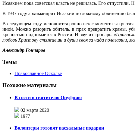
Исаакием пока советская власть не решилась. Его отпустили. Н
В 1937 году архимандрит Исаакий по ложному обвинению был 
В следующем году исполнится ровно век с момента закрытия
иной. Можно разорить обитель, в прах превратить храмы, уб
крепостью поднимается в России. И звучит тропарь:
«Правосла
любовь Христову стяжавши и души своя за чада полагавши, мо
Александр Гончаров
Темы
Православное Осколье
Похожие материалы
В гости к святителю Онуфрию
02 марта 2020
1977
Волонтеры готовят пасхальные подарки