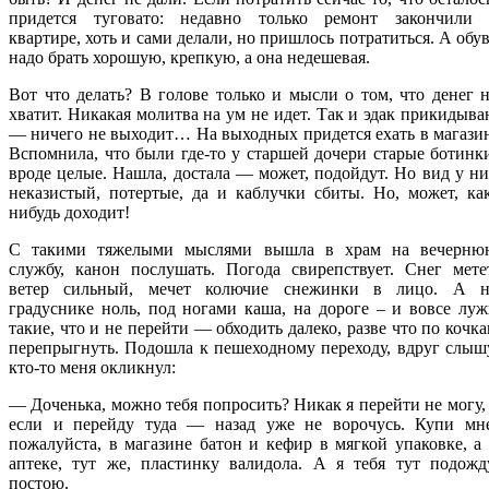
придется туговато: недавно только ремонт закончили 
квартире, хоть и сами делали, но пришлось потратиться. А обу
надо брать хорошую, крепкую, а она недешевая.
Вот что делать? В голове только и мысли о том, что денег 
хватит. Никакая молитва на ум не идет. Так и эдак прикидыв
— ничего не выходит… На выходных придется ехать в магази
Вспомнила, что были где-то у старшей дочери старые ботинк
вроде целые. Нашла, достала — может, подойдут. Но вид у н
неказистый, потертые, да и каблучки сбиты. Но, может, ка
нибудь доходит!
С такими тяжелыми мыслями вышла в храм на вечерню
службу, канон послушать. Погода свирепствует. Снег мете
ветер сильный, мечет колючие снежинки в лицо. А н
градуснике ноль, под ногами каша, на дороге – и вовсе лу
такие, что и не перейти — обходить далеко, разве что по кочк
перепрыгнуть. Подошла к пешеходному переходу, вдруг слыш
кто-то меня окликнул:
— Доченька, можно тебя попросить? Никак я перейти не могу,
если и перейду туда — назад уже не ворочусь. Купи мне
пожалуйста, в магазине батон и кефир в мягкой упаковке, а
аптеке, тут же, пластинку валидола. А я тебя тут подожд
постою.