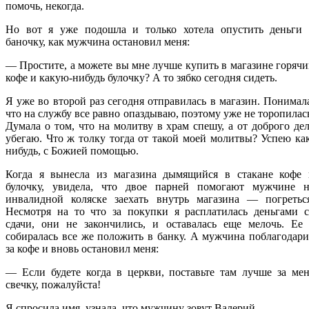
помочь, некогда.
Но вот я уже подошла и только хотела опустить деньги 
баночку, как мужчина остановил меня:
— Простите, а можете вы мне лучше купить в магазине горяч
кофе и какую-нибудь булочку? А то зябко сегодня сидеть.
Я уже во второй раз сегодня отправилась в магазин. Понимал
что на службу все равно опаздываю, поэтому уже не торопилас
Думала о том, что на молитву в храм спешу, а от доброго де
убегаю. Что ж толку тогда от такой моей молитвы? Успею ка
нибудь, с Божией помощью.
Когда я вынесла из магазина дымящийся в стакане кофе 
булочку, увидела, что двое парней помогают мужчине н
инвалидной коляске заехать внутрь магазина — погреться
Несмотря на то что за покупки я расплатилась деньгами с
сдачи, они не закончились, и оставалась еще мелочь. Ее 
собиралась все же положить в банку. А мужчина поблагодар
за кофе и вновь остановил меня:
— Если будете когда в церкви, поставьте там лучше за ме
свечку, пожалуйста!
Я спросила имя, узнала, что мужчину зовут Валерий.