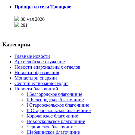
Принцы из села Троицкое
30 мая 2026
291
Категории
Главные новости
Архиерейское служение
Новости епархиальных отделов
Новости образования
Монастыри епархии
Сестричество милосердия
Новости благочиний
I Белгородское благочиние
II Белгородское благочиние
I Старооскольское благочиние
II Старооскольское благочиние
Корочанское благочиние
Новооскольское благочиние
Чернянское благочиние
Шебекинское благочиние