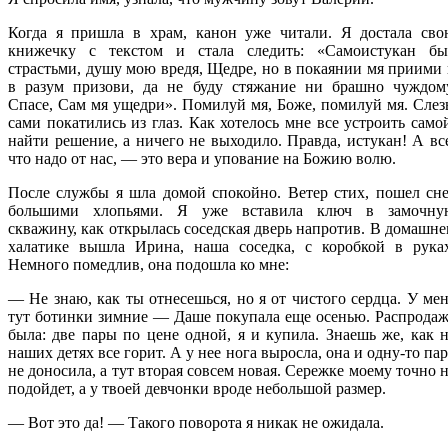
Когда я пришла в храм, канон уже читали. Я достала сво
книжечку с текстом и стала следить: «Самоистукан бы
страстьми, душу мою вредя, Щедре, но в покаянии мя приими
в разум призови, да не буду стяжание ни брашно чуждому
Спасе, Сам мя ущедри». Помилуй мя, Боже, помилуй мя. Сле
сами покатились из глаз. Как хотелось мне все устроить само
найти решение, а ничего не выходило. Правда, истукан! А вс
что надо от нас, — это вера и упование на Божию волю.
После службы я шла домой спокойно. Ветер стих, пошел сн
большими хлопьями. Я уже вставила ключ в замочну
скважину, как открылась соседская дверь напротив. В домашн
халатике вышла Ирина, наша соседка, с коробкой в руках
Немного помедлив, она подошла ко мне:
— Не знаю, как ты отнесешься, но я от чистого сердца. У ме
тут ботинки зимние — Даше покупала еще осенью. Распрода
была: две пары по цене одной, я и купила. Знаешь же, как 
наших детях все горит. А у нее нога выросла, она и одну-то па
не доносила, а тут вторая совсем новая. Сережке моему точно 
подойдет, а у твоей девчонки вроде небольшой размер.
— Вот это да! — Такого поворота я никак не ожидала.