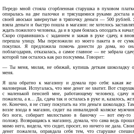
Передо мной стояла сгорбленная старушка в пуховом платк
опиралась на две палочки и трясущимися руками достала и
своей авоськи завернутые в тряпочку деньги — 500 рублей.
взяла деньги и быстро пошла в магазин: не хотелось заставля
ждать пожилого человека, да и в храм боялась опоздать к начал
Скоро справившись с заданием и зажав в руке сдачу, я вно
перешла улицу. Мы переложили из моего пакета в ее сумк
покупки. Я предложила помочь донести до дома, но она
поблагодарив, отказалась, а самое главное — не забрала сдач
которой там осталось как раз полсуммы. Говорит:
— Ты меня, милая, не обижай, купишь деткам шоколадку о
меня.
Я шла обратно к магазину и думала про себя: какая же 
маловерная. Испугалась, что мне денег не хватит. Вот старуш
с маленькой пенсией мне, работающему человеку, сдачу н
пожалела, а я… Да, сдача так и осталась в руке и, казалось, жг
ее. Конечно, я не стану покупать на эти деньги шоколадку. Та
возле входа в магазин, сидит на инвалидной коляске мужчи
без ноги, собирает милостыню в баночку — вот ему-то 
положу. Возвращаясь к магазину, думала, что сама ведь прош
мимо него, видела, что сидит, просит, но ничего не дала. Сво
денег пожалела, оправдала себя тем, что старушке спешил