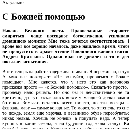
Актуально
С Божией помощью
Начало Великого поста. Православные стараютс
смиряться, чаще посещают богослужения, усиливаю
домашнюю молитву. Мне тоже хочется соответствовать. 
вроде бы все хорошо началось, даже нашлось время, чтоб
не пропустить в храме чтение Покаянного канона святог
Андрея Критского. Однако враг не дремлет и то и дел
посылает испытания.
Вот и теперь на работе задерживают аванс. Я переживаю, сету
А муж все повторяет: «Не волнуйся, прорвемся с Божие
помощью». Мне кажется, что у него это как поговорка
присказка просто — «с Божией помощью». Сказать-то просто,
проблему надо решать. Но оно бы и действительно не та
критично, да тут расклеились вовсе у младшей дочки зимн
ботинки. Зимы-то осталось всего ничего, но эти месяцы 
февраль, март — самые коварные. То мороз, то оттепель, то сне
то дождь, земля еще мерзлая, в весеннюю обувь переобувать
никак нельзя. Хочешь не хочешь, а покупать надо. А тепе
купишь в конце сезона, а на будущий год малы станут. Ка
быть? И денег не дали. Если потратить сейчас то, что осталос