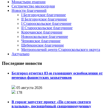
Монастыри епархии
Сестричество милосердия
Новости благочиний
I Белгородское благочиние
II Белгородское благочиние
I Старооскольское благочиние
II Старооскольское благочиние
Корочанское благочиние
Новооскольское благочиние
Чернянское благочиние
Шебекинское благочиние
Митрополичий центр Старооскольского округа
Актуально
Последние новости
Белгород отметил 83-ю годовщину освобождения от
немецко-фашистских захватчиков
05 августа 2026
178
В городе запустят проект «По следам святого
владыки», посвящённый священномученику