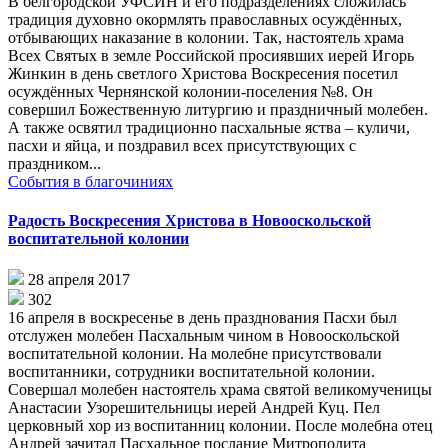
В белгородской УФСИН и его подразделениях сложилась
традиция духовно окормлять православных осуждённых,
отбывающих наказание в колонии. Так, настоятель храма
Всех Святых в земле Российской просиявших иерей Игорь
Жинкин в день светлого Христова Воскресения посетил
осуждённых Чернянской колонии-поселения №8. Он
совершил Божественную литургию и праздничный молебен.
А также освятил традиционно пасхальные яства – куличи,
пасхи и яйца, и поздравил всех присутствующих с
праздником...
События в благочиниях
Радость Воскресения Христова в Новооскольской
воспитательной колонии
28 апреля 2017
302
16 апреля в воскресенье в день празднования Пасхи был
отслужен молебен Пасхальным чином в Новооскольской
воспитательной колонии. На молебне присутствовали
воспитанники, сотрудники воспитательной колонии.
Совершал молебен настоятель храма святой великомученицы
Анастасии Узорешительницы иерей Андрей Куц. Пел
церковный хор из воспитанниц колонии. После молебна отец
Андрей зачитал Пасхальное послание Митрополита