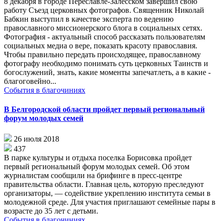
8 декабря в городе Переславле-Залесском завершил свою
работу Съезд церковных фотографов. Священник Николай
Бабкин выступил в качестве эксперта по ведению
православного миссионерского блога в социальных сетях.
Фотография - актуальный способ рассказать пользователям
социальных медиа о вере, показать красоту православия.
Чтобы правильно передать происходящее, православному
фотографу необходимо понимать суть церковных Таинств и
богослужений, знать, какие моменты запечатлеть, а в какие -
благоговейно...
События в благочиниях
В Белгородской области пройдет первый региональный
форум молодых семей
26 июля 2018
437
В парке культуры и отдыха поселка Борисовка пройдет
первый региональный форум молодых семей. Об этом
журналистам сообщили на брифинге в пресс-центре
правительства области. Главная цель, которую преследуют
организаторы, — содействие укреплению института семьи в
молодежной среде. Для участия приглашают семейные пары в
возрасте до 35 лет с детьми.
События в благочиниях