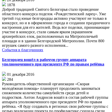
1878
Доброй традицией Святого Белогорья стало проведение
областного конкурса поделок «Рождественский ларец». Уже
третий год юные белгородцы активно участвуют не только в
конкурсе, но и в оформлении города и создании праздничного
настроения для его жителей. Ведь все поделки, принимающие
участие в конкурсе, стали самым ярким украшением
архиерейских елок, расположенных на Митрополичьей
площади и в здании Белгородской Митрополии. Почти 800
игрушек самого разного исполнения...
События в благочиниях
Белгородец вошёл в рабочую группу аппарата
уполномоченного при президенте РФ по правам ребёнка
01 декабря 2016
284
Руководитель общественной организации «Скорая
молодёжная помощь» планирует продолжить заниматься
снижением количества самоубийств среди детей и
подростков. Антон Андросов вошёл в состав рабочей группы
аппарата уполномоченного при президенте РФ по правам
ребёнка. «Я буду создавать в регионах свои рабочие группы с
целью реализации проекта по профилактике суицида среди