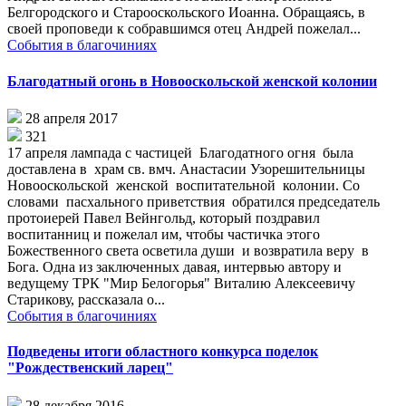
Белгородского и Старооскольского Иоанна. Обращаясь, в
своей проповеди к собравшимся отец Андрей пожелал...
События в благочиниях
Благодатный огонь в Новооскольской женской колонии
28 апреля 2017
321
17 апреля лампада с частицей Благодатного огня была
доставлена в храм св. вмч. Анастасии Узорешительницы
Новооскольской женской воспитательной колонии. Со
словами пасхального приветствия обратился председатель
протоиерей Павел Вейнгольд, который поздравил
воспитанниц и пожелал им, чтобы частичка этого
Божественного света осветила души и возвратила веру в
Бога. Одна из заключенных давая, интервью автору и
ведущему ТРК "Мир Белогорья" Виталию Алексеевичу
Старикову, рассказала о...
События в благочиниях
Подведены итоги областного конкурса поделок
"Рождественский ларец"
28 декабря 2016