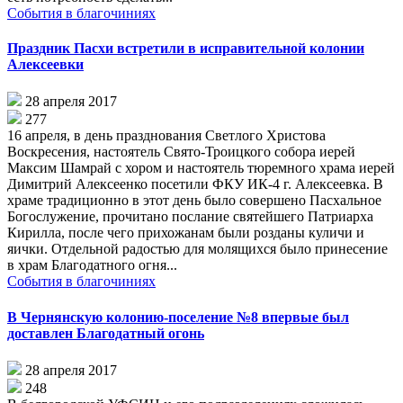
События в благочиниях
Праздник Пасхи встретили в исправительной колонии
Алексеевки
28 апреля 2017
277
16 апреля, в день празднования Светлого Христова
Воскресения, настоятель Свято-Троицкого собора иерей
Максим Шамрай с хором и настоятель тюремного храма иерей
Димитрий Алексеенко посетили ФКУ ИК-4 г. Алексеевка. В
храме традиционно в этот день было совершено Пасхальное
Богослужение, прочитано послание святейшего Патриарха
Кирилла, после чего прихожанам были розданы куличи и
яички. Отдельной радостью для молящихся было принесение
в храм Благодатного огня...
События в благочиниях
В Чернянскую колонию-поселение №8 впервые был
доставлен Благодатный огонь
28 апреля 2017
248