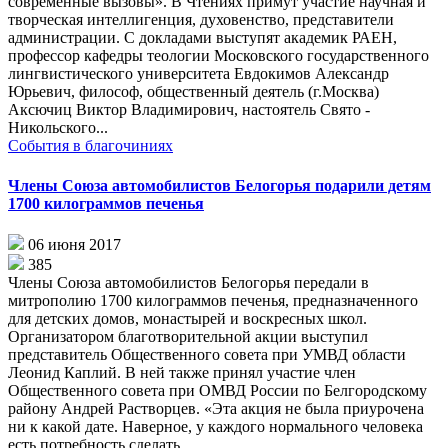
современные вызовы». В Чтениях примут участие научная и
творческая интеллигенция, духовенство, представители
администрации. С докладами выступят академик РАЕН,
профессор кафедры теологии Московского государственного
лингвистического университета Евдокимов Александр
Юрьевич, философ, общественный деятель (г.Москва)
Аксючиц Виктор Владимирович, настоятель Свято -
Никольского...
События в благочиниях
Члены Союза автомобилистов Белогорья подарили детям
1700 килограммов печенья
06 июня 2017
385
Члены Союза автомобилистов Белогорья передали в
митрополию 1700 килограммов печенья, предназначенного
для детских домов, монастырей и воскресных школ.
Организатором благотворительной акции выступил
представитель Общественного совета при УМВД области
Леонид Каплий. В ней также принял участие член
Общественного совета при ОМВД России по Белгородскому
району Андрей Растворцев. «Эта акция не была приурочена
ни к какой дате. Наверное, у каждого нормального человека
есть потребность сделать...