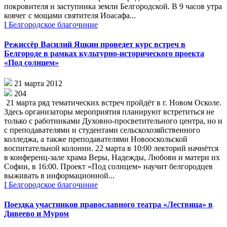
покровителя и заступника земли Белгородской. В 9 часов утра
ковчег с мощами святителя Иоасафа...
I Белгородское благочиние
Режиссёр Василий Яцкин проведет курс встреч в
Белгороде в рамках культурно-исторического проекта
«Под солнцем»
21 марта 2012
204
21 марта ряд тематических встреч пройдёт в г. Новом Осколе.
Здесь организаторы мероприятия планируют встретиться не
только с работниками Духовно-просветительного центра, но и
с преподавателями и студентами сельскохозяйственного
колледжа, а также преподавателями Новооскольской
воспитательной колонии. 22 марта в 10:00 лекторий начнётся
в конференц-зале храма Веры, Надежды, Любови и матери их
Софии, в 16:00. Проект «Под солнцем» научит белгородцев
выживать в информационной...
I Белгородское благочиние
Поездка участников православного театра «Лествица» в
Дивеево и Муром