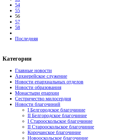
54
55
56
57
58
Последняя
Категории
Главные новости
Архиерейское служение
Новости епархиальных отделов
Новости образования
Монастыри епархии
Сестричество милосердия
Новости благочиний
I Белгородское благочиние
II Белгородское благочиние
I Старооскольское благочиние
II Старооскольское благочиние
Корочанское благочиние
Новооскольское благочиние