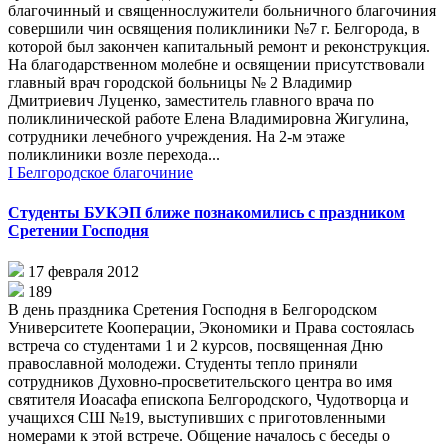
благочинный и священнослужители больничного благочиния
совершили чин освящения поликлиники №7 г. Белгорода, в
которой был закончен капитальный ремонт и реконструкция.
На благодарственном молебне и освящении присутствовали
главный врач городской больницы № 2 Владимир
Дмитриевич Луценко, заместитель главного врача по
поликлинической работе Елена Владимировна Жигулина,
сотрудники лечебного учреждения. На 2-м этаже
поликлиники возле перехода...
I Белгородское благочиние
Студенты БУКЭП ближе познакомились с праздником
Сретении Господня
17 февраля 2012
189
В день праздника Сретения Господня в Белгородском
Университете Кооперации, Экономики и Права состоялась
встреча со студентами 1 и 2 курсов, посвященная Дню
православной молодежи. Студенты тепло приняли
сотрудников Духовно-просветительского центра во имя
святителя Иоасафа епископа Белгородского, Чудотворца и
учащихся СШ №19, выступивших с приготовленными
номерами к этой встрече. Общение началось с беседы о