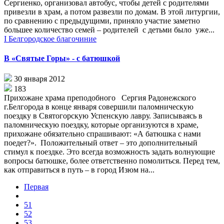
Сергиенко, организовал автобус, чтобы детей с родителями
привезли в храм, а потом развезли по домам. В этой литургии,
по сравнению с предыдущими, приняло участие заметно
большее количество семей – родителей с детьми было уже...
I Белгородское благочиние
В «Святые Горы» - с батюшкой
30 января 2012
183
Прихожане храма преподобного Сергия Радонежского
г.Белгорода в конце января совершили паломническую
поездку в Святогорскую Успенскую лавру. Записываясь в
паломническую поездку, которые организуются в храме,
прихожане обязательно спрашивают: «А батюшка с нами
поедет?». Положительный ответ – это дополнительный
стимул к поездке. Это всегда возможность задать волнующие
вопросы батюшке, более ответственно помолиться. Перед тем,
как отправиться в путь – в город Изюм на...
Первая
51
52
53