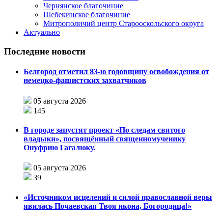
Чернянское благочиние
Шебекинское благочиние
Митрополичий центр Старооскольского округа
Актуально
Последние новости
Белгород отметил 83-ю годовщину освобождения от
немецко-фашистских захватчиков
05 августа 2026
145
В городе запустят проект «По следам святого
владыки», посвящённый священномученику
Онуфрию Гагалюку.
05 августа 2026
39
«Источником исцелений и силой православной веры
явилась Почаевская Твоя икона, Богородица!»