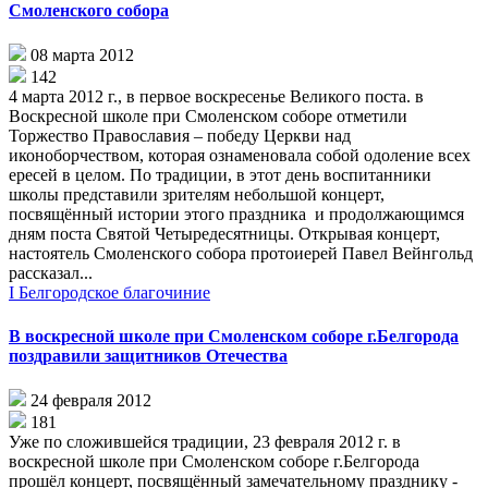
Смоленского собора
08 марта 2012
142
4 марта 2012 г., в первое воскресенье Великого поста. в
Воскресной школе при Смоленском соборе отметили
Торжество Православия – победу Церкви над
иконоборчеством, которая ознаменовала собой одоление всех
ересей в целом. По традиции, в этот день воспитанники
школы представили зрителям небольшой концерт,
посвящённый истории этого праздника и продолжающимся
дням поста Святой Четыредесятницы. Открывая концерт,
настоятель Смоленского собора протоиерей Павел Вейнгольд
рассказал...
I Белгородское благочиние
В воскресной школе при Смоленском соборе г.Белгорода
поздравили защитников Отечества
24 февраля 2012
181
Уже по сложившейся традиции, 23 февраля 2012 г. в
воскресной школе при Смоленском соборе г.Белгорода
прошёл концерт, посвящённый замечательному празднику -