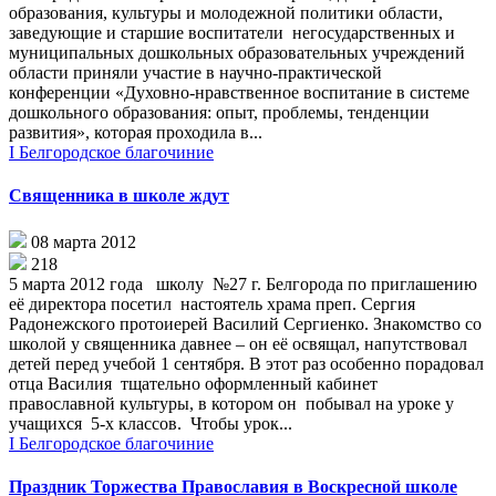
образования, культуры и молодежной политики области,
заведующие и старшие воспитатели негосударственных и
муниципальных дошкольных образовательных учреждений
области приняли участие в научно-практической
конференции «Духовно-нравственное воспитание в системе
дошкольного образования: опыт, проблемы, тенденции
развития», которая проходила в...
I Белгородское благочиние
Священника в школе ждут
08 марта 2012
218
5 марта 2012 года школу №27 г. Белгорода по приглашению
её директора посетил настоятель храма преп. Сергия
Радонежского протоиерей Василий Сергиенко. Знакомство со
школой у священника давнее – он её освящал, напутствовал
детей перед учебой 1 сентября. В этот раз особенно порадовал
отца Василия тщательно оформленный кабинет
православной культуры, в котором он побывал на уроке у
учащихся 5-х классов. Чтобы урок...
I Белгородское благочиние
Праздник Торжества Православия в Воскресной школе