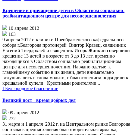
Крещение и причащение детей в Областном социально-
реабилитационном центре для несовершеннолетних
10 апреля 2012
163
9 апреля 2012 г. клирики Преображенского кафедрального
собора г.Белгорода протоиерей Виктор Кравец, священник
Евгений Твердохлеб и священник Игорь Жинкин совершили
крещение 13 детей в возрасте от 3 до 13 лет, временно
находящихся в Областном социально-реабилитационном
центре для несовершеннолетних. Нарядно одетые к
главнейшему событию в их жизни, дети внимательно
вслушивались в слова молитв, с благоговением подходили к
крещальной купели. Крестными родителями...
I Белгородское благочиние
Великий пост - время добрых дел
09 апреля 2012
272
31 марта и 1 апреля 2012 г. на Центральном рынке Белгорода
состоялась предпасхальная благотворительная ярмарка,
которую организовали прихожане храма преп. Сергия