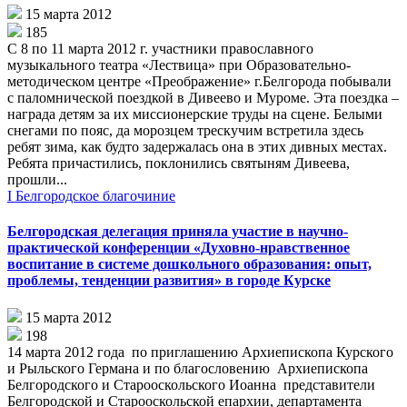
15 марта 2012
185
С 8 по 11 марта 2012 г. участники православного
музыкального театра «Лествица» при Образовательно-
методическом центре «Преображение» г.Белгорода побывали
с паломнической поездкой в Дивеево и Муроме. Эта поездка –
награда детям за их миссионерские труды на сцене. Белыми
снегами по пояс, да морозцем трескучим встретила здесь
ребят зима, как будто задержалась она в этих дивных местах.
Ребята причастились, поклонились святыням Дивеева,
прошли...
I Белгородское благочиние
Белгородская делегация приняла участие в научно-
практической конференции «Духовно-нравственное
воспитание в системе дошкольного образования: опыт,
проблемы, тенденции развития» в городе Курске
15 марта 2012
198
14 марта 2012 года по приглашению Архиепископа Курского
и Рыльского Германа и по благословению Архиепископа
Белгородского и Старооскольского Иоанна представители
Белгородской и Старооскольской епархии, департамента