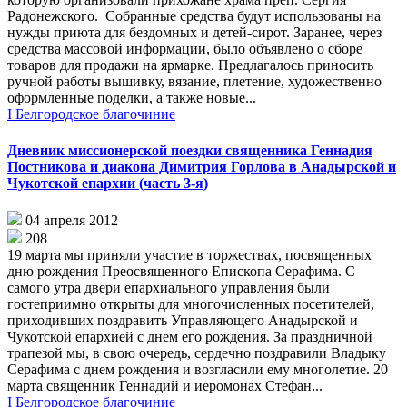
Радонежского. Собранные средства будут использованы на
нужды приюта для бездомных и детей-сирот. Заранее, через
средства массовой информации, было объявлено о сборе
товаров для продажи на ярмарке. Предлагалось приносить
ручной работы вышивку, вязание, плетение, художественно
оформленные поделки, а также новые...
I Белгородское благочиние
Дневник миссионерской поездки священника Геннадия
Постникова и диакона Димитрия Горлова в Анадырской и
Чукотской епархии (часть 3-я)
04 апреля 2012
208
19 марта мы приняли участие в торжествах, посвященных
дню рождения Преосвященного Епископа Серафима. С
самого утра двери епархиального управления были
гостеприимно открыты для многочисленных посетителей,
приходивших поздравить Управляющего Анадырской и
Чукотской епархией с днем его рождения. За праздничной
трапезой мы, в свою очередь, сердечно поздравили Владыку
Серафима с днем рождения и возгласили ему многолетие. 20
марта священник Геннадий и иеромонах Стефан...
I Белгородское благочиние