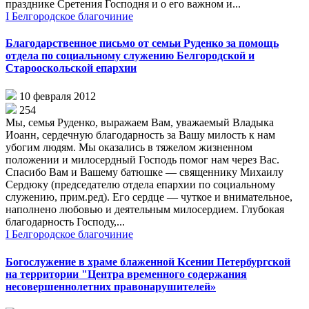
празднике Сретения Господня и о его важном и...
I Белгородское благочиние
Благодарственное письмо от семьи Руденко за помощь
отдела по социальному служению Белгородской и
Старооскольской епархии
10 февраля 2012
254
Мы, семья Руденко, выражаем Вам, уважаемый Владыка
Иоанн, сердечную благодарность за Вашу милость к нам
убогим людям. Мы оказались в тяжелом жизненном
положении и милосердный Господь помог нам через Вас.
Спасибо Вам и Вашему батюшке — священнику Михаилу
Сердюку (председателю отдела епархии по социальному
служению, прим.ред). Его сердце — чуткое и внимательное,
наполнено любовью и деятельным милосердием. Глубокая
благодарность Господу,...
I Белгородское благочиние
Богослужение в храме блаженной Ксении Петербургской
на территории "Центра временного содержания
несовершеннолетних правонарушителей»