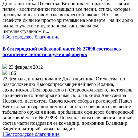
Дню защитника Отечества. Виновникам торжества – своим
папам - воспитанники посвящали все песни, стихи, которые
прозвучали в актовом зале воскресной школы. Но главы
семейств были не просто зрителями на концерте - на их долю
выпало участие в кулинарном, танцевальном,
интеллектуальном и...
I Белгородское благочиние
В белгородской войсковой части № 27898 состоялось
освящение личного оружия офицеров
23 февраля 2012
186
23 февраля, в празднование Дня защитника Отечества, по
благословению Высокопреосвященнейшего Иоанна,
архиепископа Белгородского и Старооскольского, настоятель
архиерейского подворья во имя св. блгв.князя Александра
Невского, настоятель Смоленского собора протоиерей Павел
Вейнгольд поздравил личный состав и совершил освящение
табельного оружия вновь прибывших офицеров белгородской
войсковой части № 27898. Перед началом освящения личный
состав части поздравил её командир, полковник Владимир
Зацепин, который также наградил...
I Белгородское благочиние