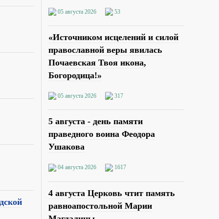
05 августа 2026
53
«Источником исцелений и силой
православной веры явилась
Почаевская Твоя икона,
Богородица!»
05 августа 2026
317
5 августа - день памяти
праведного воина Феодора
Ушакова
04 августа 2026
1617
4 августа Церковь чтит память
дской
равноапостольной Марии
Магдалины