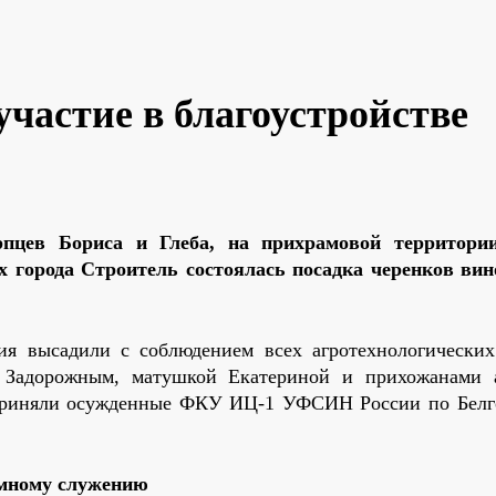
частие в благоустройстве
рпцев Бориса и Глеба, на прихрамовой территори
 города Строитель состоялась посадка черенков вин
ия высадили с соблюдением всех агротехнологических
 Задорожным, матушкой Екатериной и прихожанами 
а приняли осужденные ФКУ ИЦ-1 УФСИН России по Белг
емному служению