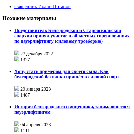
священник Иоанн Потапов
Похожие материалы
Представитель Белгородской и Старооскольской
епархии принял участие в областных соревнованиях
по пауэрлифтингу (силовому троеборью)
27 декабря 2022
1327
Хочу стать примером для своего сына. Как
белгородский батюшка пришёл в силовой спорт
20 января 2023
1487
История белгородского священника, занимающегося
пауэрлифтингом
04 апреля 2023
1111