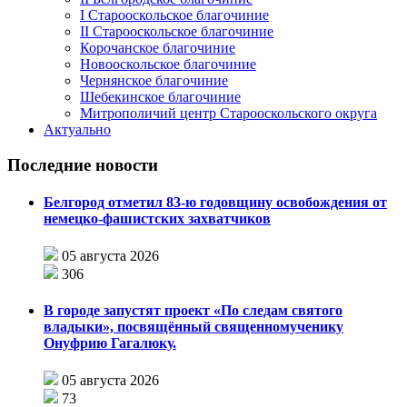
I Старооскольское благочиние
II Старооскольское благочиние
Корочанское благочиние
Новооскольское благочиние
Чернянское благочиние
Шебекинское благочиние
Митрополичий центр Старооскольского округа
Актуально
Последние новости
Белгород отметил 83-ю годовщину освобождения от
немецко-фашистских захватчиков
05 августа 2026
306
В городе запустят проект «По следам святого
владыки», посвящённый священномученику
Онуфрию Гагалюку.
05 августа 2026
73