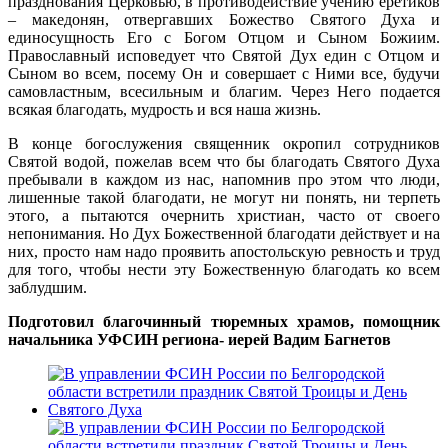
празднования Церковью, в противодействие учению еретиков
– македонян, отвергавших Божество Святого Духа и
единосущность Его с Богом Отцом и Сыном Божиим.
Православный исповедует что Святой Дух един с Отцом и
Сыном во всем, посему Он и совершает с Ними все, будучи
самовластным, всесильным и благим. Через Него подается
всякая благодать, мудрость и вся наша жизнь.
В конце богослужения священник окропил сотрудников
Святой водой, пожелав всем что бы благодать Святого Духа
пребывали в каждом из нас, напомнив про этом что люди,
лишенные такой благодати, не могут ни понять, ни терпеть
этого, а пытаются очернить христиан, часто от своего
непонимания. Но Дух Божественной благодати действует и на
них, просто нам надо проявить апостольскую ревность и труд
для того, чтобы нести эту Божественную благодать ко всем
заблудшим.
Подготовил благочинный тюремных храмов, помощник
начальника УФСИН региона- иерей Вадим Багнетов