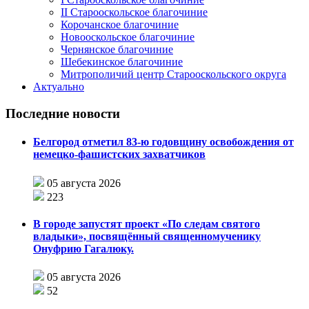
II Старооскольское благочиние
Корочанское благочиние
Новооскольское благочиние
Чернянское благочиние
Шебекинское благочиние
Митрополичий центр Старооскольского округа
Актуально
Последние новости
Белгород отметил 83-ю годовщину освобождения от
немецко-фашистских захватчиков
05 августа 2026
223
В городе запустят проект «По следам святого
владыки», посвящённый священномученику
Онуфрию Гагалюку.
05 августа 2026
52