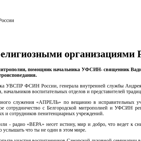
елигиозными организациями 
итрополии, помощник начальника УФСИН- священник Вадим
ероисповедания.
ника УВСПР ФСИН России, генерала внутренней службы Андре
, начальников воспитательных отделов и представителей тради
емного служения «АПРЕЛЬ» по вещанию в исправительных у
ое сотрудничество с Белгородской митрополией и УФСИН рег
ых и сотрудников пенитенциарных учреждений.
или - радио «ВЕРА» несет истину, мир и добро, что ведет к
о услышать что ты не один в этом мире.
 опыте участия воспитанников Самарской духовной семинарии 