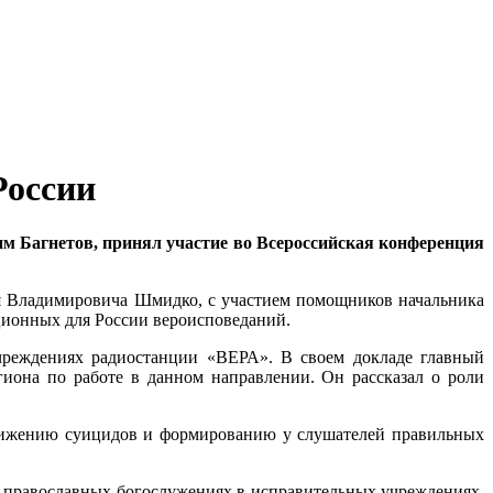
России
 Багнетов, принял участие во Всероссийская конференция
я Владимировича Шмидко, с участием помощников начальника
ционных для России вероисповеданий.
чреждениях радиостанции «ВЕРА». В своем докладе главный
иона по работе в данном направлении. Он рассказал о роли
 снижению суицидов и формированию у слушателей правильных
в православных богослужениях в исправительных учреждениях.