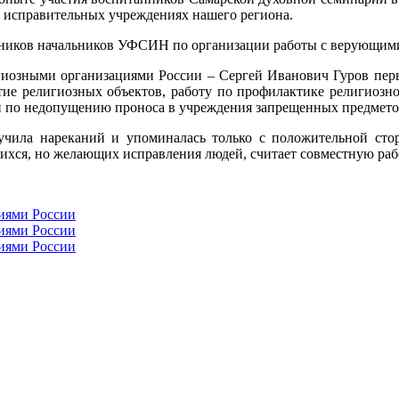
в исправительных учреждениях нашего региона.
щников начальников УФСИН по организации работы с верующими 
игиозными организациями России – Сергей Иванович Гуров перв
тие религиозных объектов, работу по профилактике религиозно
и по недопущению проноса в учреждения запрещенных предметов
олучила нареканий и упоминалась только с положительной с
хся, но желающих исправления людей, считает совместную раб