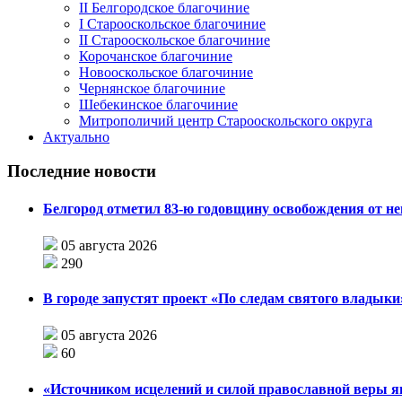
II Белгородское благочиние
I Старооскольское благочиние
II Старооскольское благочиние
Корочанское благочиние
Новооскольское благочиние
Чернянское благочиние
Шебекинское благочиние
Митрополичий центр Старооскольского округа
Актуально
Последние новости
Белгород отметил 83-ю годовщину освобождения от н
05 августа 2026
290
В городе запустят проект «По следам святого влады
05 августа 2026
60
«Источником исцелений и силой православной веры я