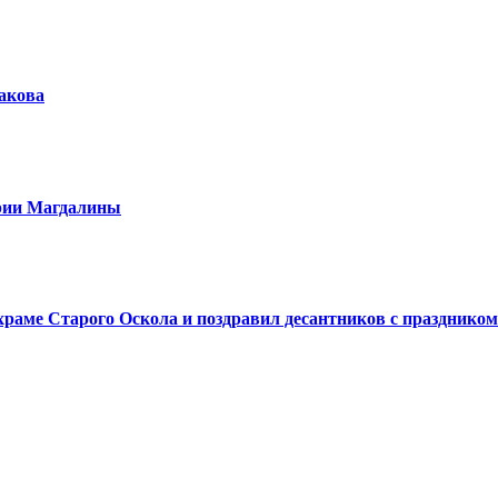
шакова
арии Магдалины
аме Старого Оскола и поздравил десантников с праздником