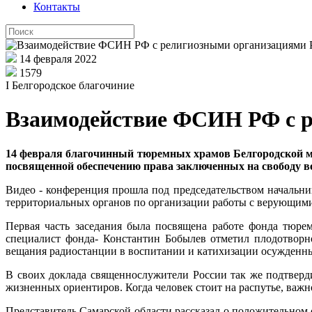
Контакты
14 февраля 2022
1579
I Белгородское благочиние
Взаимодействие ФСИН РФ с р
14 февраля благочинный тюремных храмов Белгородской м
посвященной обеспечению права заключенных на свободу в
Видео - конференция прошла под председательством началь
территориальных органов по организации работы с верующими
Первая часть заседания была посвящена работе фонда тюр
специалист фонда- Константин Бобылев отметил плодотворн
вещания радиостанции в воспитании и катихизации осужденн
В своих доклада священнослужители России так же подтверд
жизненных ориентиров. Когда человек стоит на распутье, важн
Представитель Самарской области рассказал о положительном