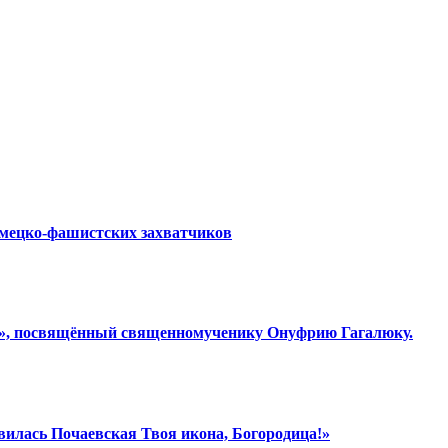
емецко-фашистских захватчиков
ки», посвящённый священномученику Онуфрию Гагалюку.
вилась Почаевская Твоя икона, Богородица!»