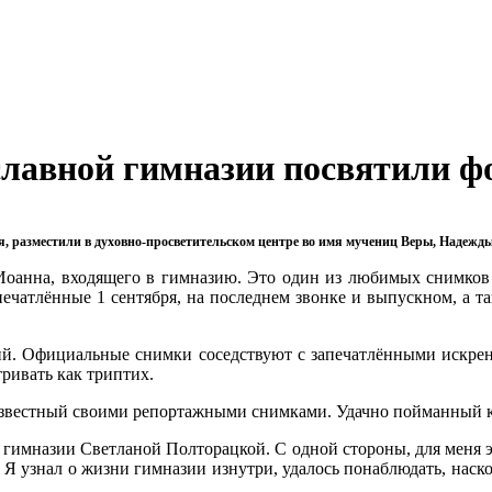
славной гимназии посвятили 
 разместили в духовно-просветительском центре во имя мучениц Веры, Надежды
оанна, входящего в гимназию. Это один из любимых снимков 
ечатлённые 1 сентября, на последнем звонке и выпускном, а та
ций. Официальные снимки соседствуют с запечатлёнными искре
ривать как триптих.
 известный своими репортажными снимками. Удачно пойманный ка
гимназии Светланой Полторацкой. С одной стороны, для меня эт
. Я узнал о жизни гимназии изнутри, удалось понаблюдать, наско