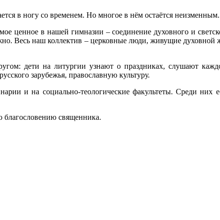
ается в ногу со временем. Но многое в нём остаётся неизменным.
ое ценное в нашей гимназии – соединение духовного и светског
жно. Весь наш коллектив – церковные люди, живущие духовной ж
ругом: дети на литургии узнают о праздниках, слушают каж
русского зарубежья, православную культуру.
арии и на социально-теологические факультеты. Среди них ес
о благословению священника.