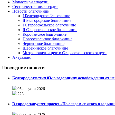
Монастыри епархии
Сестричество милосердия
Новости благочиний
I Белгородское благочиние
II Белгородское благочиние
I Старооскольское благочиние
II Старооскольское благочиние
Корочанское благочиние
Новооскольское благочиние
Чернянское благочиние
Шебекинское благочиние
Митрополичий центр Старооскольского округа
Актуально
Последние новости
Белгород отметил 83-ю годовщину освобождения от н
05 августа 2026
223
В городе запустят проект «По следам святого влады
05 августа 2026