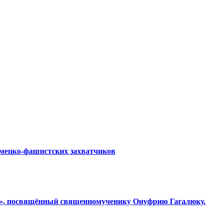
емецко-фашистских захватчиков
ки», посвящённый священномученику Онуфрию Гагалюку.