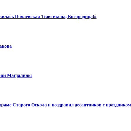
вилась Почаевская Твоя икона, Богородица!»
шакова
арии Магдалины
аме Старого Оскола и поздравил десантников с праздником