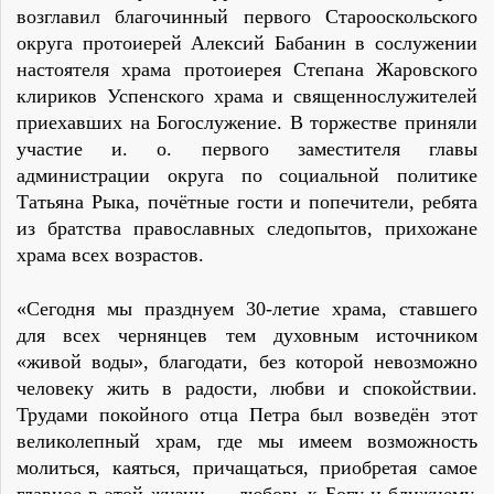
возглавил благочинный первого Старооскольского
округа протоиерей Алексий Бабанин в сослужении
настоятеля храма протоиерея Степана Жаровского
клириков Успенского храма и священнослужителей
приехавших на Богослужение. В торжестве приняли
участие и. о. первого заместителя главы
администрации округа по социальной политике
Татьяна Рыка, почётные гости и попечители, ребята
из братства православных следопытов, прихожане
храма всех возрастов.
«Сегодня мы празднуем 30-летие храма, ставшего
для всех чернянцев тем духовным источником
«живой воды», благодати, без которой невозможно
человеку жить в радости, любви и спокойствии.
Трудами покойного отца Петра был возведён этот
великолепный храм, где мы имеем возможность
молиться, каяться, причащаться, приобретая самое
главное в этой жизни — любовь к Богу и ближнему,