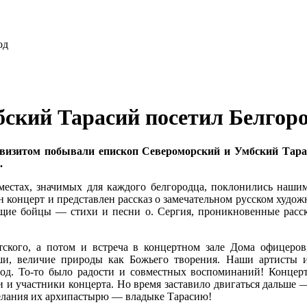
ский Тарасий посетил Белгор
визитом побывали епископ Североморский и Умбский Тар
.
местах, значимых для каждого белгородца, поклонились наши
ан концерт и представлен рассказ о замечательном русском худо
ющие бойцы — стихи и песни о. Сергия, проникновенные расс
ского, а потом и встреча в концертном зале Дома офицеров,
и, величие природы как Божьего творения. Наши артисты из
од. То-то было радости и совместных воспоминаний! Концерт у
и и участники концерта. Но время заставило двигаться дальше 
желания их архипастырю — владыке Тарасию!