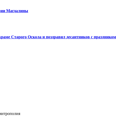
арии Магдалины
аме Старого Оскола и поздравил десантников с праздником
 митрополия