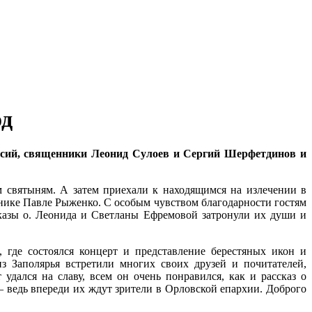
од
асий, священники Леонид Сулоев и Сергий Шерфетдинов и
м святыням. А затем приехали к находящимся на излечении в
жнике Павле Рыженко. С особым чувством благодарности гостям
казы о. Леонида и Светланы Ефремовой затронули их души и
 где состоялся концерт и представление берестяных икон и
 Заполярья встретили многих своих друзей и почитателей,
дался на славу, всем он очень понравился, как и рассказ о
— ведь впереди их ждут зрители в Орловской епархии. Доброго