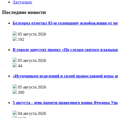
Актуально
Последние новости
Белгород отметил 83-ю годовщину освобождения от н
05 августа 2026
192
В городе запустят проект «По следам святого влады
05 августа 2026
44
«Источником исцелений и силой православной веры я
05 августа 2026
260
5 августа - день памяти праведного воина Феодора У
04 августа 2026