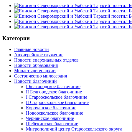
Категории
Главные новости
Архиерейское служение
Новости епархиальных отделов
Новости образования
Монастыри епархии
Сестричество милосердия
Новости благочиний
I Белгородское благочиние
II Белгородское благочиние
I Старооскольское благочиние
II Старооскольское благочиние
Корочанское благочиние
Новооскольское благочиние
Чернянское благочиние
Шебекинское благочиние
Митрополичий центр Старооскольского округа