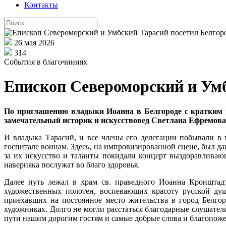
Контакты
26 мая 2026
314
События в благочиниях
Епископ Североморский и Умб
По приглашению владыки Иоанна в Белгороде с кратким 
замечательный историк и искусствовед Светлана Ефремова
И владыка Тарасий, и все члены его делегации побывали в 
госпитале воинам. Здесь, на импровизированной сцене, был д
за их искусство и таланты покидали концерт выздоравлива
наверняка послужат во благо здоровья.
Далее путь лежал в храм св. праведного Иоанна Кронштадт
художественных полотен, воспевающих красоту русской душ
приехавших на постоянное место жительства в город Белгор
художниках. Долго не могли расстаться благодарные слушател
пути нашим дорогим гостям и самые добрые слова и благопо