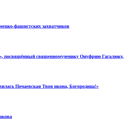
емецко-фашистских захватчиков
ки», посвящённый священномученику Онуфрию Гагалюку.
вилась Почаевская Твоя икона, Богородица!»
шакова