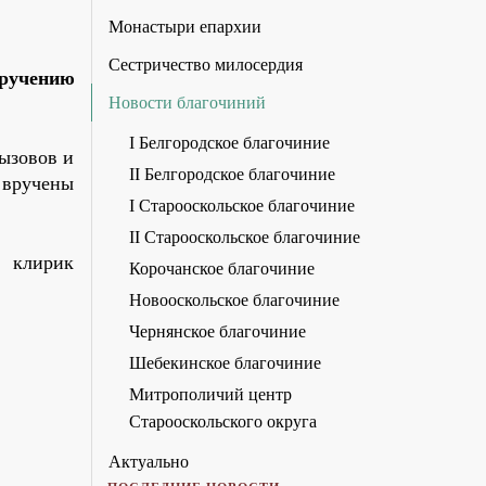
Монастыри епархии
Сестричество милосердия
ручению
Новости благочиний
I Белгородское благочиние
ызовов и
II Белгородское благочиние
 вручены
I Старооскольское благочиние
II Старооскольское благочиние
е клирик
Корочанское благочиние
Новооскольское благочиние
Чернянское благочиние
Шебекинское благочиние
Митрополичий центр
Старооскольского округа
Актуально