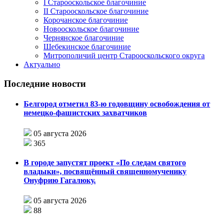
I Старооскольское благочиние
II Старооскольское благочиние
Корочанское благочиние
Новооскольское благочиние
Чернянское благочиние
Шебекинское благочиние
Митрополичий центр Старооскольского округа
Актуально
Последние новости
Белгород отметил 83-ю годовщину освобождения от
немецко-фашистских захватчиков
05 августа 2026
365
В городе запустят проект «По следам святого
владыки», посвящённый священномученику
Онуфрию Гагалюку.
05 августа 2026
88