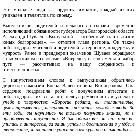
Эти молодые люди — гордость гимназии, каждый из них
уникален и талантлив по-своему.
Выпускников, родителей и педагогов поздравил временно
исполняющий обязанности губернатора Белгородской области
Александр Шуваев. «Выпускной — особенный этап в жизни
юных белгородцев», — отметил глава региона. Он также
поблагодарил учителей и родителей за терпение, поддержку и
мудрость. Ранее, в преддверии экзаменов, Шуваев обращался
к выпускникам со словами: «Впереди у вас экзамены и выбор
пути — рассчитываю на вашу собранность и
ответственность».
С напутственным словом к выпускникам обратилась
директор гимназии Елена Валентиновна Виноградова. Она
сердечно поздравила ребят с получением аттестата и
поблагодарила их за талант, целеустремлённость и успехи в
учёбе и творчестве:
«Дорогие ребята, вы талантливые,
целеустремлённые, невероятно способные молодые люди. За
эти годы вы научились не только получать знания, но и
преодолевать трудности. Я благодарю вас за то, что вы
учились с интересом, за ваши успехи и достижения в учёбе, в
творчестве, за активное участие в конкурсах и олимпиадах».