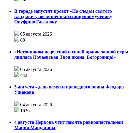
В городе запустят проект «По следам святого
владыки», посвящённый священномученику
Онуфрию Гагалюку.
05 августа 2026
88
«Источником исцелений и силой православной веры
явилась Почаевская Твоя икона, Богородица!»
05 августа 2026
442
5 августа - день памяти праведного воина Феодора
Ушакова
04 августа 2026
1636
4 августа Церковь чтит память равноапостольной
Марии Магдалины