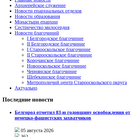
Архиерейское служение
Новости епархиальных отделов
Новости образования
Монастыри епархии
Сестричество милосердия
Новости благочиний
I Белгородское благочиние
II Белгородское благочиние
I Старооскольское благочиние
II Старооскольское благочиние
Корочанское благочиние
Новооскольское благочиние
Чернянское благочиние
Шебекинское благочиние
Митрополичий центр Старооскольского округа
Актуально
Последние новости
Белгород отметил 83-ю годовщину освобождения от
немецко-фашистских захватчиков
05 августа 2026
362