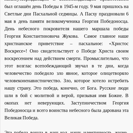
был оглашён день Победы в 1945-м году. 9 мая пришлось на
Светлые дни Пасхальной седмицы. А Пасху праздновали 6
мая в день памяти великомученика Георгия Победоносца.
День небесного покровителя нашего маршала победы
Георгия Константиновича Жукова. Самое главное наше
христианское приветствие – пасхальное: «Христос
Воскресе»! Оно свидетельствует о Победе Христа своим
воскресением над действием смерти. Промыслительно, что
этот возглас всепобеждающий звучал в те дни, когда
человечество победило зло явное, которое олицетворяло
человеконенавистничество. Зло, которое хотело истребить
нашу страну. Это победа, конечно, от Бога. Русские люди
шли в бой с молитвой и верой, призывая имя Божие. В
окопах нет неверующих. Заступничеством Георгия
Победоносца и всего воинства небесного была дарована эта
Великая Победа.
Эта победа вошла в наш код, нашу идентичность, жизнь.