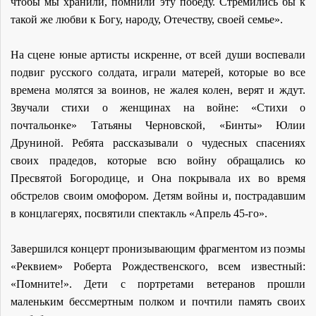
чтобы мы хранили, помнили эту победу. Стремились бы к
такой же любви к Богу, народу, Отечеству, своей семье».
На сцене юные артисты искренне, от всей души воспевали
подвиг русского солдата, играли матерей, которые во все
времена молятся за воинов, не жалея колен, верят и ждут.
Звучали стихи о женщинах на войне: «Стихи о
почтальонке» Татьяны Черновской, «Бинты» Юлии
Друниной. Ребята рассказывали о чудесных спасениях
своих прадедов, которые всю войну обращались ко
Пресвятой Богородице, и Она покрывала их во время
обстрелов своим омофором. Детям войны и, пострадавшим
в концлагерях, посвятили спектакль «Апрель 45-го».
Завершился концерт пронизывающим фрагментом из поэмы
«Реквием» Роберта Рождественского, всем известный:
«Помните!». Дети с портретами ветеранов прошли
маленьким бессмертным полком и почтили память своих