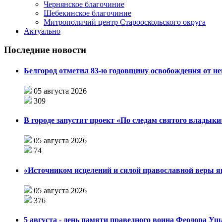
Чернянское благочиние
Шебекинское благочиние
Митрополичий центр Старооскольского округа
Актуально
Последние новости
Белгород отметил 83-ю годовщину освобождения от н
05 августа 2026
309
В городе запустят проект «По следам святого влады
05 августа 2026
74
«Источником исцелений и силой православной веры я
05 августа 2026
376
5 августа - день памяти праведного воина Феодора У