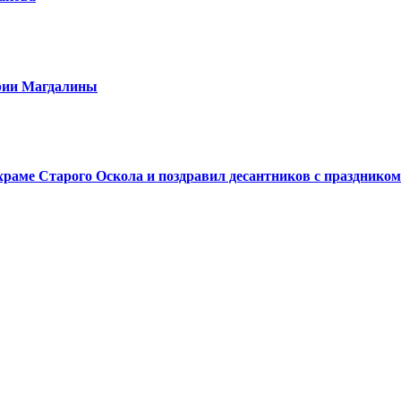
арии Магдалины
аме Старого Оскола и поздравил десантников с праздником