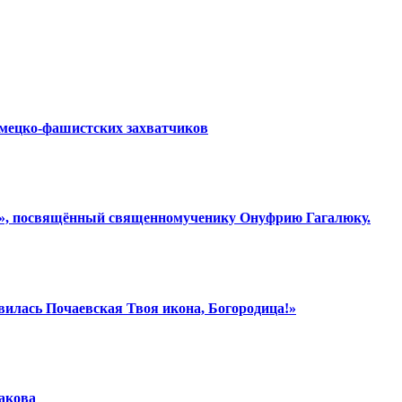
емецко-фашистских захватчиков
ки», посвящённый священномученику Онуфрию Гагалюку.
вилась Почаевская Твоя икона, Богородица!»
шакова