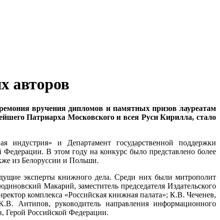
х авторов
церемония вручения дипломов и памятных призов лауреатам
ейшего Патриарха Московского и всея Руси Кирилла, стало
ая индустрия» и Департамент государственной поддержки
Федерации. В этом году на конкурс было представлено более
акже из Белоруссии и Польши.
едущие эксперты книжного дела. Среди них были митрополит
юдиновский Макарий, заместитель председателя Издательского
ректор комплекса «Российская книжная палата»; К.В. Чеченев,
 К.В. Антипов, руководитель направления информационного
в, Герой Российской Федерации.