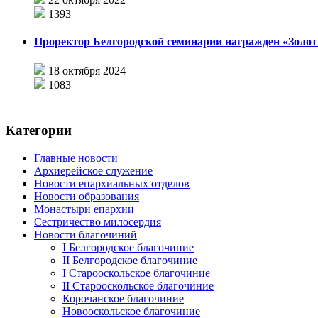
1393
Проректор Белгородской семинарии награжден «Золо
18 октября 2024
1083
Категории
Главные новости
Архиерейское служение
Новости епархиальных отделов
Новости образования
Монастыри епархии
Сестричество милосердия
Новости благочиний
I Белгородское благочиние
II Белгородское благочиние
I Старооскольское благочиние
II Старооскольское благочиние
Корочанское благочиние
Новооскольское благочиние