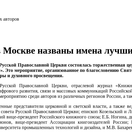
в Москве названы имена лучши
та Русской Православной Церкви состоялась торжественная 
». Это мероприятие, организованное по благословению Свят
ры и духовного просвещения.
 Русской Православной Церкви, отраслевой журнал «Книжн
фрового развития, связи и массовых коммуникаций Российской 
у мероприятию среди авторов из различных регионов России, а т
енные представители церковной и светской власти, а также в
 совета Русской Православной Церкви; епископ Козельский и Л
ий вице-президент Российского книжного союза; Е.Б. Ногина, ди
онов, вице-президент Ассоциации книгоиздателей России;
иверситета промышленных технологий и дизайна, и М.В. Бахаре