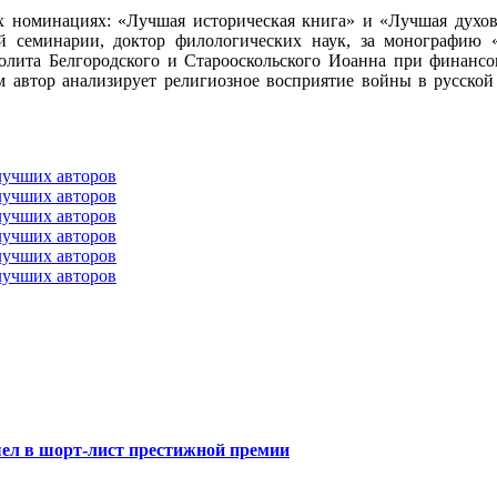
 номинациях: «Лучшая историческая книга» и «Лучшая духовн
ой семинарии, доктор филологических наук, за монографию
полита Белгородского и Старооскольского Иоанна при финанс
м автор анализирует религиозное восприятие войны в русской
ел в шорт-лист престижной премии