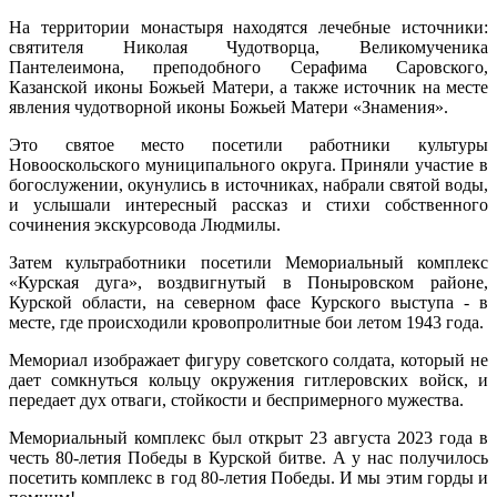
На территории монастыря находятся лечебные источники:
святителя Николая Чудотворца, Великомученика
Пантелеимона, преподобного Серафима Саровского,
Казанской иконы Божьей Матери, а также источник на месте
явления чудотворной иконы Божьей Матери «Знамения».
Это святое место посетили работники культуры
Новооскольского муниципального округа. Приняли участие в
богослужении, окунулись в источниках, набрали святой воды,
и услышали интересный рассказ и стихи собственного
сочинения экскурсовода Людмилы.
Затем культработники посетили Мемориальный комплекс
«Курская дуга», воздвигнутый в Поныровском районе,
Курской области, на северном фасе Курского выступа - в
месте, где происходили кровопролитные бои летом 1943 года.
Мемориал изображает фигуру советского солдата, который не
дает сомкнуться кольцу окружения гитлеровских войск, и
передает дух отваги, стойкости и беспримерного мужества.
Мемориальный комплекс был открыт 23 августа 2023 года в
честь 80-летия Победы в Курской битве. А у нас получилось
посетить комплекс в год 80-летия Победы. И мы этим горды и