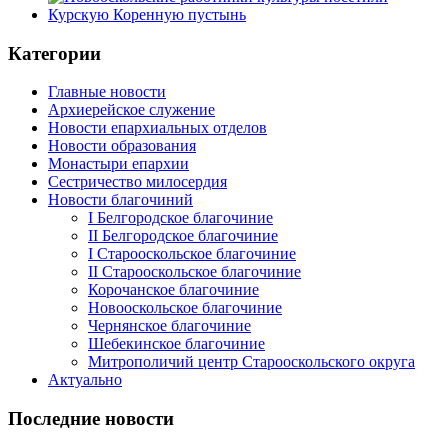
Категории
Главные новости
Архиерейское служение
Новости епархиальных отделов
Новости образования
Монастыри епархии
Сестричество милосердия
Новости благочиний
I Белгородское благочиние
II Белгородское благочиние
I Старооскольское благочиние
II Старооскольское благочиние
Корочанское благочиние
Новооскольское благочиние
Чернянское благочиние
Шебекинское благочиние
Митрополичий центр Старооскольского округа
Актуально
Последние новости