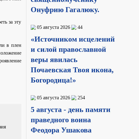
Онуфрию Гагалюку.
ть за эту
05 августа 2026
44
«Источником исцелений
ли в плен
и силой православной
положение
веры явилась
проявление
Почаевская Твоя икона,
Богородица!»
05 августа 2026
254
5 августа - день памяти
праведного воина
зия
Феодора Ушакова