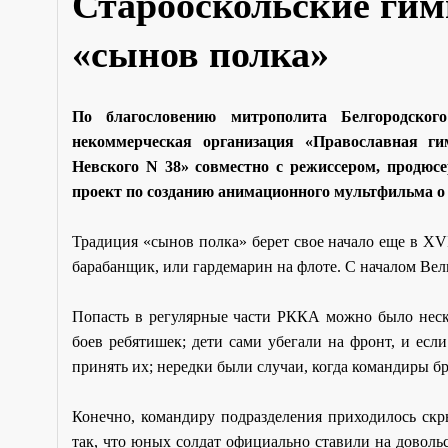
Старооскольские гим
«сынов полка»
По благословению митрополита Белгородског
некоммерческая организация «Православная ги
Невского N 38» совместно с режиссером, продюс
проект по созданию анимационного мультфильма о 
Традиция «сынов полка» берет свое начало еще в XVI
барабанщик, или гардемарин на флоте. С началом Ве
Попасть в регулярные части РККА можно было неско
боев ребятишек; дети сами убегали на фронт, и если
принять их; нередки были случаи, когда командиры бра
Конечно, командиру подразделения приходилось скр
так, что юных солдат официально ставили на доволь