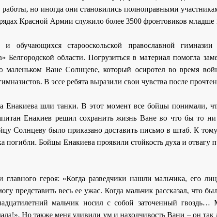
е работы, но иногда они становились полноправными участника
рядах Красной Армии служило более 3500 фронтовиков младше 1
в и обучающихся старооскольской православной гимназии
» Белгородской области. Погрузиться в материал помогла заме
о маленьком Ване Солнцеве, который осиротел во время вой
 гимназистов. В эссе ребята выразили свои чувства после прочте
та Енакиева шли танки. В этот момент все бойцы понимали, чт
апитан Енакиев решил сохранить жизнь Ване во что бы то ни 
ейцу Солнцеву было приказано доставить письмо в штаб. К том
ика погибли. Бойцы Енакиева проявили стойкость духа и отвагу 
 главного героя: «Когда разведчики нашли мальчика, его ли
гу представить весь ее ужас. Когда мальчик рассказал, что бы
енадцатилетний мальчик носил с собой заточенный гвоздь… 
лала!». Но также меня удивили ум и находчивость Вани – он так