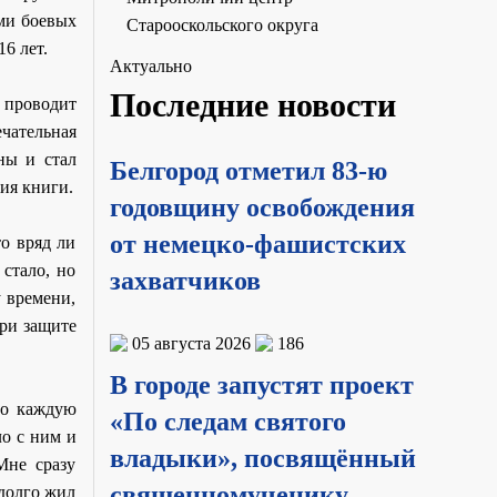
ми боевых
Старооскольского округа
6 лет.
Актуально
Последние новости
 проводит
чательная
ны и стал
Белгород отметил 83-ю
ния книги.
годовщину освобождения
от немецко-фашистских
о вряд ли
стало, но
захватчиков
у времени,
при защите
05 августа 2026
186
В городе запустят проект
цо каждую
«По следам святого
ло с ним и
владыки», посвящённый
Мне сразу
священномученику
 долго жил