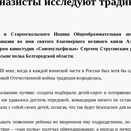
назисты исследуют трад
о и Старооскольского Иоанна Общеобразовательная ав
мназия во имя святого благоверного великого князя Ал
ером киностудии «Союзмультфильм» Сергеем Струсовским 
сыне полка Белгородской области.
II веке, когда в каждой воинской части в России был хотя бы
ликой Отечественной войны традиция возродилась.
лькими путями: солдаты подбирали детей-сирот и потерявших
 им удавалось достичь передовой, командирам ничего не остав
ли с собой своих детей, полагая, что так будет безопаснее для н
ывать появление ребенка во вверенном ему подразделении, но
ствие – «сын полка» получал обмундирование, а иногда и личн