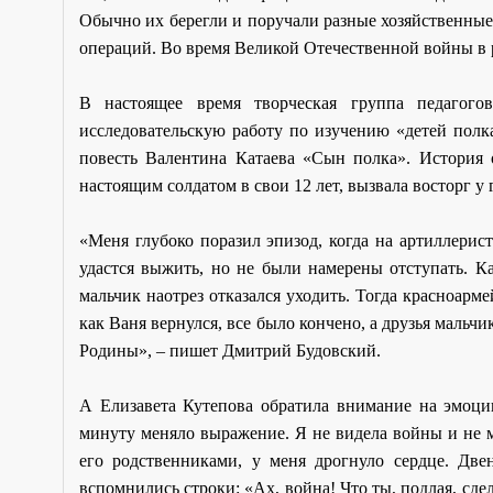
Обычно их берегли и поручали разные хозяйственны
операций. Во время Великой Отечественной войны в 
В настоящее время творческая группа педагого
исследовательскую работу по изучению «детей полка
повесть Валентина Катаева «Сын полка». История 
настоящим солдатом в свои 12 лет, вызвала восторг у
«Меня глубоко поразил эпизод, когда на артиллерис
удастся выжить, но не были намерены отступать. К
мальчик наотрез отказался уходить. Тогда красноарм
как Ваня вернулся, все было кончено, а друзья мальч
Родины», – пишет Дмитрий Будовский.
А Елизавета Кутепова обратила внимание на эмоции
минуту меняло выражение. Я не видела войны и не мо
его родственниками, у меня дрогнуло сердце. Дв
вспомнились строки: «Ах, война! Что ты, подлая, сде