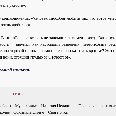
овала радость».
расноармейца: «Человек способен любить так, что готов умере
 очень любил ее».
 Вани: «Больше всего мне запомнился момент, когда Ваню взя
ности – задумал, как настоящий разведчик, перерисовать рас
е под угрозой пыток не стал ничего рассказывать врагам?! Это 
 воин, стоящий грудью за Отечество!».
лавной гимназии
ТЕМЫ
Победы
Мультфильм
Наталия Неляпина
Православная гимна
колье
Союзмультфильм
Сын полка