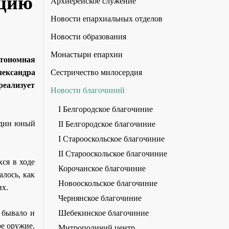
ицию
Архиерейское служение
Новости епархиальных отделов
Новости образования
Монастыри епархии
тономная
Сестричество милосердия
ександра
реализует
Новости благочиний
I Белгородское благочиние
 один юный
II Белгородское благочиние
I Старооскольское благочиние
II Старооскольское благочиние
ся в ходе
Корочанское благочиние
алось, как
Новооскольское благочиние
их.
Чернянское благочиние
Шебекинское благочиние
 бывало и
ое оружие.
Митрополичий центр