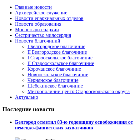
Главные новости
Архиерейское служение
Новости епархиальных отделов
Новости образования
Монастыри епархии
Сестричество милосердия
Новости благочиний
I Белгородское благочиние
II Белгородское благочиние
I Старооскольское благочиние
II Старооскольское благочиние
Корочанское благочиние
Новооскольское благочиние
Чернянское благочиние
Шебекинское благочиние
Митрополичий центр Старооскольского округа
Актуально
Последние новости
Белгород отметил 83-ю годовщину освобождения от
немецко-фашистских захватчиков