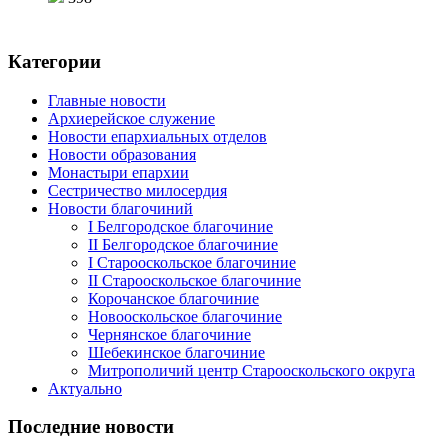
Категории
Главные новости
Архиерейское служение
Новости епархиальных отделов
Новости образования
Монастыри епархии
Сестричество милосердия
Новости благочиний
I Белгородское благочиние
II Белгородское благочиние
I Старооскольское благочиние
II Старооскольское благочиние
Корочанское благочиние
Новооскольское благочиние
Чернянское благочиние
Шебекинское благочиние
Митрополичий центр Старооскольского округа
Актуально
Последние новости