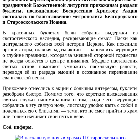
праздничной Божественной литургии прихожанам раздали
буклеты, посвящённые Воскресению Христову. Акция
состоялась по благословению митрополита Белгородского
и Старооскольского Иоанна.
В красочных буклетах были собраны выдержки из
святоотеческого наследия, раскрывающие смысл Пасхи как
центрального события всей истории Церкви. Как пояснили
организаторы, главная задача акции — напомнить верующим
о глубине праздника, которая за внешней стороной торжества
не всегда остаётся в центре внимания. Мудрые наставления
святых отцов помогают умножить пасхальную радость,
переводя её из разряда эмоций в осознанное переживание
евангельской вести.
Прихожане отнеслись к акции с большим интересом, буклеты
разобрали быстро. Помимо того, что короткие высказывания
святых служат напоминанием о том, ради чего верующие
собрались в эту святую ночь, листовку удобно взять с собой и
поделиться ею с близкими — теми, кто не смог прийти в храм
или только начинает свой путь к вере.
Соб. информ.