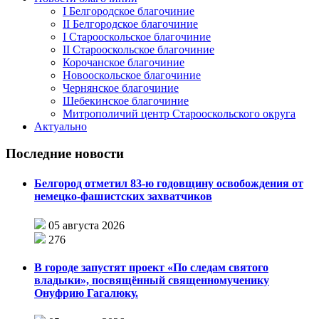
I Белгородское благочиние
II Белгородское благочиние
I Старооскольское благочиние
II Старооскольское благочиние
Корочанское благочиние
Новооскольское благочиние
Чернянское благочиние
Шебекинское благочиние
Митрополичий центр Старооскольского округа
Актуально
Последние новости
Белгород отметил 83-ю годовщину освобождения от
немецко-фашистских захватчиков
05 августа 2026
276
В городе запустят проект «По следам святого
владыки», посвящённый священномученику
Онуфрию Гагалюку.