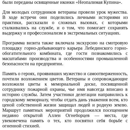
были переданы освященные иконки «Неопалимая Купина».
Для молодых сотрудников ветераны провели урок мужества.
В ходе встречи они поделились личными историями из
практики, рассказали о сложных вызовах, с которыми
сталкивались на службе, и о том, что помогает сохранять
выдержку и профессионализм в экстремальных ситуациях.
Программа визита также включала экскурсию на смотровую
площадку горно-добывающего карьера Лебединского горно-
обогатительного комбината, где гости познакомились с
масштабами производства и особенностями промышленной
безопасности на предприятии.
Память о героях, проявивших мужество и самоотверженность,
почтили возложением цветов. Ветераны и сопровождающие
возложили цветы к мемориальной доске, посвященной
сотруднику пожарной охраны, чье имя навсегда вписано в
историю службы. Затем участники делегации направились к
городскому мемориалу, чтобы отдать дань уважения всем, кто
ценой собственной жизни защищал людей и родную землю.
Маршрут памятных мероприятий продолжился посещением
недавно открытой Аллеи Огнеборцев — места, где
увековечена память о тех, кто посвятил себя борьбе с
огненной стихией.