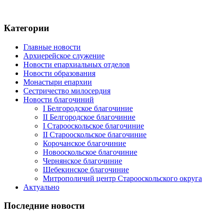
Категории
Главные новости
Архиерейское служение
Новости епархиальных отделов
Новости образования
Монастыри епархии
Сестричество милосердия
Новости благочиний
I Белгородское благочиние
II Белгородское благочиние
I Старооскольское благочиние
II Старооскольское благочиние
Корочанское благочиние
Новооскольское благочиние
Чернянское благочиние
Шебекинское благочиние
Митрополичий центр Старооскольского округа
Актуально
Последние новости