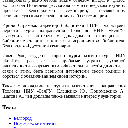
Заведующая учебно-методическим отделом БПДС, к. филос.
н., Татьяна Полетаева рассказала о миссионерском научном
проекте Белгородской семинарии, посвященном
религиоведческим исследованиям на базе семинарии.
Ирина Страхова, директор библиотеки БПДС, магистрант
первого курса направления Теология НИУ «БелГУ»
выступила с интересным докладом о хранящихся в
библиотеке старинных книгах и мероприятиях библиотеки
Белгородской духовной семинарии.
Илья Рудь, студент второго курса магистратуры НИУ
«БелГУ», рассказал о проблеме утраты духовной
идентичности современным обществом и необходимости, в
связи с этим, быть верными патриотами своей родины и
бороться с обезличиванием своей истории.
Также с докладами выступили магистранты направления
Теология НИУ «БелГУ» Клещенко Ю., Пономаренко А.,
Шатова А., чьи доклады также вызвали интерес у аудитории.
Темы
Белгород
Иоасафовские чтения