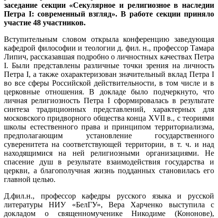
заседание секции «Секулярное и религиозное в наследии
Петра I: современный взгляд». В работе секции приняло
участие 48 участников.
Вступительным словом открыла конференцию заведующая
кафедрой философии и теологии д. фил. н., профессор Тамара
Липич, рассказавшая подробно о личностных качествах Петра
I. Были представлены различные точки зрения на личность
Петра I, а также охарактеризован значительный вклад Петра I
во все сферы Российской действительности, в том числе и в
церковные отношения. В докладе было подчеркнуто, что
личная религиозность Петра I сформировалась в результате
синтеза традиционных представлений, характерных для
московского придворного общества конца XVII в., с теориями
школы естественного права и принципом территориализма,
предполагающим установление государственного
суверенитета на соответствующей территории, в т. ч. и над
находящимися на ней религиозными организациями. Не
спасение душ в результате взаимодействия государства и
церкви, а благополучная жизнь подданных становилась его
главной целью.
Д.фил.н., профессор кафедры русского языка и русской
литературы НИУ «БелГУ», Вера Харченко выступила с
докладом о священномученике Никодиме (Кононове),