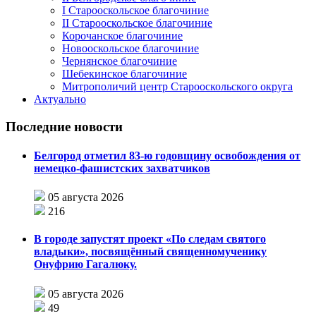
I Старооскольское благочиние
II Старооскольское благочиние
Корочанское благочиние
Новооскольское благочиние
Чернянское благочиние
Шебекинское благочиние
Митрополичий центр Старооскольского округа
Актуально
Последние новости
Белгород отметил 83-ю годовщину освобождения от
немецко-фашистских захватчиков
05 августа 2026
216
В городе запустят проект «По следам святого
владыки», посвящённый священномученику
Онуфрию Гагалюку.
05 августа 2026
49