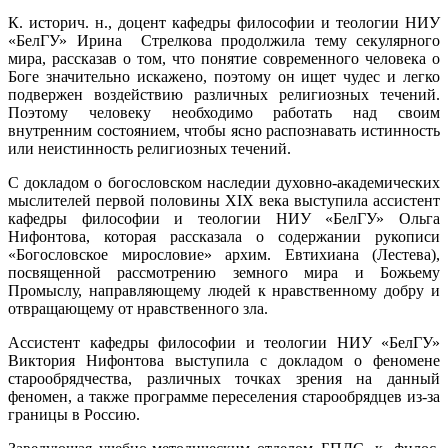
К. историч. н., доцент кафедры философии и теологии НИУ
«БелГУ» Ирина Стрелкова продолжила тему секулярного
мира, рассказав о том, что понятие современного человека о
Боге значительно искажено, поэтому он ищет чудес и легко
подвержен воздействию различных религиозных течений.
Поэтому человеку необходимо работать над своим
внутренним состоянием, чтобы ясно распознавать истинность
или неистинность религиозных течений.
С докладом о богословском наследии духовно-академических
мыслителей первой половины XIX века выступила ассистент
кафедры философии и теологии НИУ «БелГУ» Ольга
Нифонтова, которая рассказала о содержании рукописи
«Богословское мирословие» архим. Евтихиана (Лестева),
посвященной рассмотрению земного мира и Божьему
Промыслу, направляющему людей к нравственному добру и
отвращающему от нравственного зла.
Ассистент кафедры философии и теологии НИУ «БелГУ»
Виктория Нифонтова выступила с докладом о феномене
старообрядчества, различных точках зрения на данный
феномен, а также программе переселения старообрядцев из-за
границы в Россию.