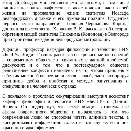
который обладал многочисленными талантами, в том числе
написал несколько акафистов, а также положил часть своей
жизни на прославление жизни святителя Иоасафа
Белгородского, а также о его духовном подвиге. Студентка
первого курса направления Теология Чернышова Карина,
дополнила выступление Харченко В. К., рассказав об истории
обретения мощей святителя Никодима (Кононова) в Белгороде
при строительстве здания Белгородской митрополии.
Д.фил.н., профессор кафедры философии и теологии НИУ
«БелГУ», Лидия Газнюк рассказала о кризисе мировоззрений
в современном обществе и связанных с данной проблемой
дискуссиях и о том, что в постсекулярном обществе
религиозные конфессии нацелены на то, чтобы привлечь к
себе как можно большее количество людей, часто игнорируя
принципы добра и прибегая к методам запугивания и
спекуляции на человеческих страхах.
С докладом о проблемах секуляризации выступил ассистент
кафедры философии и теологии НИУ «БелГУ» о. Даниил
Яковов. Он подчеркнул, что секуляризация затронула все
сферы современного общества и выразилась в том, что
современные люди не способны читать длинные тексты, а
воспринимают информацию только в том случае, если она
красочно и ярко оформлена.