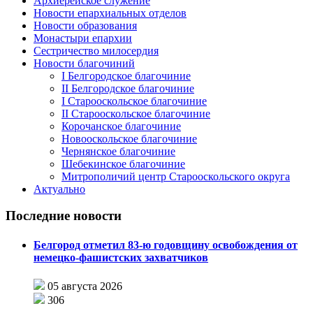
Архиерейское служение
Новости епархиальных отделов
Новости образования
Монастыри епархии
Сестричество милосердия
Новости благочиний
I Белгородское благочиние
II Белгородское благочиние
I Старооскольское благочиние
II Старооскольское благочиние
Корочанское благочиние
Новооскольское благочиние
Чернянское благочиние
Шебекинское благочиние
Митрополичий центр Старооскольского округа
Актуально
Последние новости
Белгород отметил 83-ю годовщину освобождения от
немецко-фашистских захватчиков
05 августа 2026
306