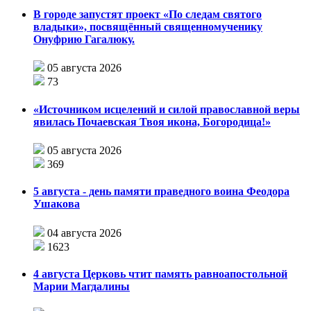
В городе запустят проект «По следам святого
владыки», посвящённый священномученику
Онуфрию Гагалюку.
05 августа 2026
73
«Источником исцелений и силой православной веры
явилась Почаевская Твоя икона, Богородица!»
05 августа 2026
369
5 августа - день памяти праведного воина Феодора
Ушакова
04 августа 2026
1623
4 августа Церковь чтит память равноапостольной
Марии Магдалины