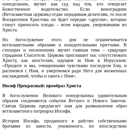
понедельник, звучит как суд над тем, кто отвергает
Божественное водительство. Если виноградник
(Ветхозаветная церковь) отдан нерадивым делателям, то после
Воскресения Христова он будет передан «другим», которые
станут приносить плоды – всем народам, уверовавшим во
Христа.
Но богослужение этого дня не ограничивается
ветхозаветными образами и назидательными притчами. В
стихирах и песнопениях звучит главная тема – грядущие
страдания Спасителя. Церковь приглашает нас сопутствовать
Христу, как апостолам, идущим за Ним в Иерусалим:
«Придите и мы, очищенными чувствами последуем Ему, и
распнемся с Ним, и умертвимся ради Него для жизненных
наслаждений, чтобы и ожить с Ним».
Иосиф Прекрасный: прообраз Христа
В богослужении Великого понедельника удивительным
образом соединяются события Ветхого и Нового Заветов.
Святая Церковь предлагает нам для размышления образ
ветхозаветного патриарха Иосифа.
История Иосифа, проданного в рабство собственными
братьями из зависти, униженного, но впоследствии