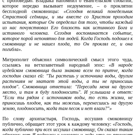
с проповедью. Владыка напомнил о евангельском событии,
которое нередко вызывает недоумение, – о проклятии
бесплодной смоковницы:
«Сегодня великий понедельник
Страстной
седмицы
, и мы вместе со Христом проходим
испытания, которые Он определил для того, чтобы каждый
из нас почувствовал Его близость как истинного Бога и
истинного человека. Сегодня воспоминается событие,
которое порой непонятно для людей. Когда Господь подошел к
смоковнице и не нашел плода, то Он проклял ее, и она
погибла».
Митрополит объяснил символический смысл этого чуда,
ссылаясь на ветхозаветный народный эпос:
«В народе
иудейском смоковница была знакома всем по притче, когда
господин сказал ей: "Ты растешь у источника воды, другим
растениям не хватает этой воды, а ты не приносишь
плодов". Смоковница ответила: "Пересади меня на другое
место, и там я буду плодоносить". И услышала в ответ:
"Если ты рядом с источником воды, то есть жизни, не
приносишь плодов, как ты можешь, перенесшись на другую
землю, плодоносить, когда там песок и нет влаги?"»
По слову архипастыря, Господь, иссушив смоковницу
публично, обращает этот урок к каждому человеку:
«Господь,
когда публично при всех иссушил смоковницу, Он сказал таким
образом: вот Я подхожу к человеку и жду, что он принесет