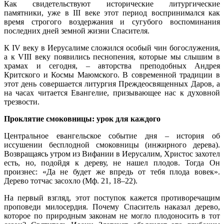
Как свидетельствуют исторические литургические
памятники, уже в III веке этот период воспринимался как
время строгого воздержания и сугубого воспоминания
последних дней земной жизни Спасителя.
К IV веку в Иерусалиме сложился особый чин богослужения,
а к VIII веку появились песнопения, которые мы слышим в
храмах и сегодня, – авторства преподобных Андрея
Критского и Космы Маюмского. В современной традиции в
этот день совершается литургия Преждеосвященных Даров, а
на часах читается Евангелие, призывающее нас к духовной
трезвости.
Проклятие смоковницы: урок для каждого
Центральное евангельское событие дня – история об
иссушении бесплодной смоковницы (инжирного дерева).
Возвращаясь утром из Вифании в Иерусалим, Христос захотел
есть, но, подойдя к дереву, не нашел плодов. Тогда Он
произнес: «Да не будет же впредь от тебя плода вовек».
Дерево тотчас засохло (Мф. 21, 18–22).
На первый взгляд, этот поступок кажется противоречащим
проповеди милосердия. Почему Спаситель наказал дерево,
которое по природным законам не могло плодоносить в тот