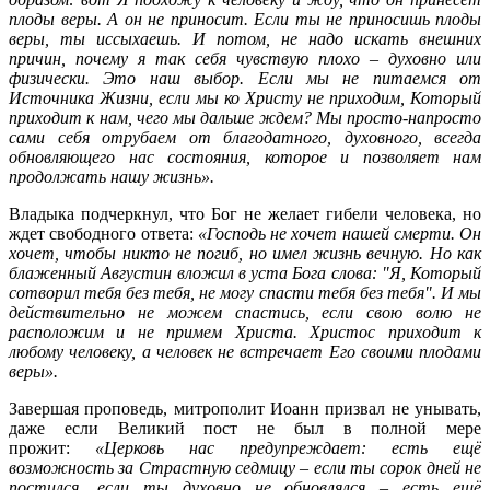
плоды веры. А он не приносит. Если ты не приносишь плоды
веры, ты иссыхаешь. И потом, не надо искать внешних
причин, почему я так себя чувствую плохо – духовно или
физически. Это наш выбор. Если мы не питаемся от
Источника Жизни, если мы ко Христу не приходим, Который
приходит к нам, чего мы дальше ждем? Мы просто-напросто
сами себя отрубаем от благодатного, духовного, всегда
обновляющего нас состояния, которое и позволяет нам
продолжать нашу жизнь».
Владыка подчеркнул, что Бог не желает гибели человека, но
ждет свободного ответа:
«Господь не хочет нашей смерти. Он
хочет, чтобы никто не погиб, но имел жизнь вечную. Но как
блаженный Августин вложил в уста Бога слова: "Я, Который
сотворил тебя без тебя, не могу спасти тебя без тебя". И мы
действительно не можем спастись, если свою волю не
расположим и не примем Христа. Христос приходит к
любому человеку, а человек не встречает Его своими плодами
веры».
Завершая проповедь, митрополит Иоанн призвал не унывать,
даже если Великий пост не был в полной мере
прожит:
«Церковь нас предупреждает: есть ещё
возможность за Страстную седмицу – если ты сорок дней не
постился, если ты духовно не обновлялся – есть ещё