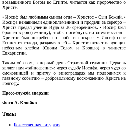
возвышенного Богом во Египте, читается как пророчество о
Христе.
• Иосиф был любимым сыном отца – Христос – Сын Божий. •
Иосифа ненавидели единоплеменники и продали за серебро –
Христа предал ученик Иуда за 30 сребреников. • Иосиф был
брошен в ров (темницу), чтобы погибнуть, но затем восстал –
Христос был погребен во гробе и воскрес. • Иосиф спас
Египет от голода, раздавая хлеб – Христос питает верующих
небесным хлебом (Своим Телом и Кровью) в таинстве
Евхаристии.
Таким образом, в первый день Страстной седмицы Церковь
являет нам «тайнозрение»: через судьбу Иосифа, через чудо со
смоковницей и притчу о виноградарях мы подводимся к
главному событию – добровольному восхождению Христа на
Голгофу.
Пресс-служба епархии
Фото А. Клюйко
Темы
Божественная литургия