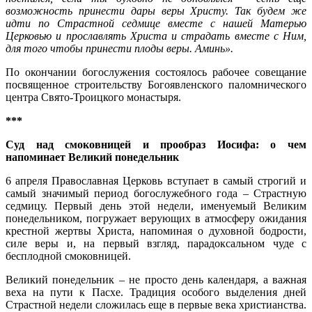
возможность принести дары веры Христу. Так будем же
идти по Страстной седмице вместе с нашей Матерью
Церковью и прославлять Христа и страдать вместе с Ним,
для того чтобы принести плоды веры. Аминь».
По окончании богослужения состоялось рабочее совещание
посвященное строительству Богоявленского паломнического
центра Свято-Троицкого монастыря.
***
Суд над смоковницей и прообраз Иосифа: о чем
напоминает Великий понедельник
6 апреля Православная Церковь вступает в самый строгий и
самый значимый период богослужебного года – Страстную
седмицу. Первый день этой недели, именуемый Великим
понедельником, погружает верующих в атмосферу ожидания
крестной жертвы Христа, напоминая о духовной бодрости,
силе веры и, на первый взгляд, парадоксальном чуде с
бесплодной смоковницей.
Великий понедельник – не просто день календаря, а важная
веха на пути к Пасхе. Традиция особого выделения дней
Страстной недели сложилась еще в первые века христианства.