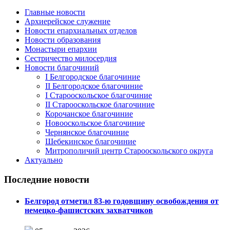
Главные новости
Архиерейское служение
Новости епархиальных отделов
Новости образования
Монастыри епархии
Сестричество милосердия
Новости благочиний
I Белгородское благочиние
II Белгородское благочиние
I Старооскольское благочиние
II Старооскольское благочиние
Корочанское благочиние
Новооскольское благочиние
Чернянское благочиние
Шебекинское благочиние
Митрополичий центр Старооскольского округа
Актуально
Последние новости
Белгород отметил 83-ю годовщину освобождения от
немецко-фашистских захватчиков