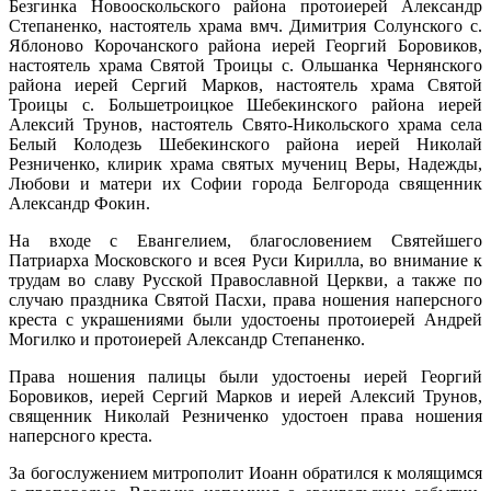
Безгинка Новооскольского района протоиерей Александр
Степаненко, настоятель храма вмч. Димитрия Солунского с.
Яблоново Корочанского района иерей Георгий Боровиков,
настоятель храма Святой Троицы с. Ольшанка Чернянского
района иерей Сергий Марков, настоятель храма Святой
Троицы с. Большетроицкое Шебекинского района иерей
Алексий Трунов, настоятель Свято-Никольского храма села
Белый Колодезь Шебекинского района иерей Николай
Резниченко, клирик храма святых мучениц Веры, Надежды,
Любови и матери их Софии города
Белгорода
священник
Александр Фокин.
На входе с Евангелием, благословением Святейшего
Патриарха Московского и всея Руси Кирилла, во внимание к
трудам во славу Русской Православной Церкви, а также по
случаю праздника Святой Пасхи, права ношения наперсного
креста с украшениями были удостоены протоиерей Андрей
Могилко и протоиерей Александр Степаненко.
Права ношения палицы были удостоены иерей Георгий
Боровиков, иерей Сергий Марков и иерей Алексий Трунов,
священник Николай Резниченко удостоен права ношения
наперсного креста.
За богослужением митрополит Иоанн обратился к молящимся