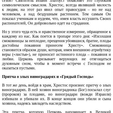
сезон? Святитель Иоанн Златоуст объясняет это глубоким
символическим смыслом. Христос, всегда являвший милость
к людям, на этот раз явил опыт правосудия – но не над
человеком, а над бездушным растением. Тем самым Он
показал ученикам и иудеям, что, имея власть иссушить Своих
распинателей, Он добровольно идет на страдания.
Но у этого чуда есть и нравственное измерение, обращенное к
каждому из нас. Как поется в тропаре этого дня: «Изсохшия
смоковницы за неплодие, прещения убоявшися, братие, плоды
достойны покаяния принесем Христу». Смоковница
становится образом души, которая, имея внешнюю атрибутику
веры («листья»), не приносит истинного плода – покаяния и
любви. Церковь призывает верующих не отягощаться
духовным сном, чтобы в момент встречи с Господом не
оказаться пустыми.
Притча о злых виноградарях и «Грядый Господь»
В тот же день, войдя в храм, Христос произнес притчу о злых
виноградарях. В ней хозяин виноградника (Бог) посылал слуг
(пророков) за плодами, но виноградари (вожди Израиля)
избивали и убивали их. В конце концов они убили и сына
хозяина, надеясь завладеть наследством.
Эта притча, которую Церковь напоминает в Великий