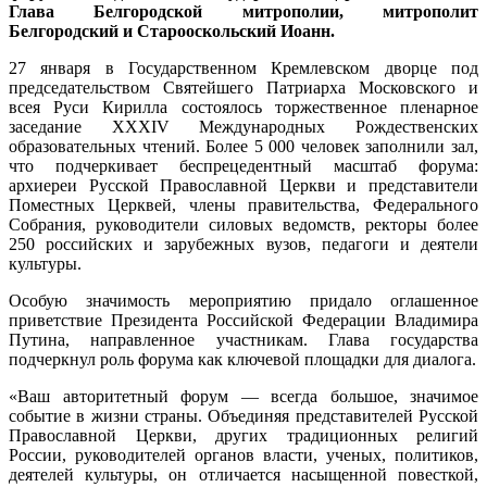
Глава Белгородской митрополии, митрополит
Белгородский и Старооскольский Иоанн.
27 января в Государственном Кремлевском дворце под
председательством Святейшего Патриарха Московского и
всея Руси Кирилла состоялось торжественное пленарное
заседание XXXIV Международных Рождественских
образовательных чтений. Более 5 000 человек заполнили зал,
что подчеркивает беспрецедентный масштаб форума:
архиереи Русской Православной Церкви и представители
Поместных Церквей, члены правительства, Федерального
Собрания, руководители силовых ведомств, ректоры более
250 российских и зарубежных вузов, педагоги и деятели
культуры.
Особую значимость мероприятию придало оглашенное
приветствие Президента Российской Федерации Владимира
Путина, направленное участникам. Глава государства
подчеркнул роль форума как ключевой площадки для диалога.
«Ваш авторитетный форум — всегда большое, значимое
событие в жизни страны. Объединяя представителей Русской
Православной Церкви, других традиционных религий
России, руководителей органов власти, ученых, политиков,
деятелей культуры, он отличается насыщенной повесткой,