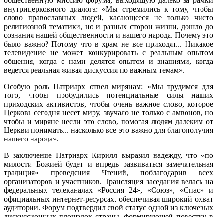
общественную миссию форума, выходящую далеко за рамки
внутрицерковного диалога: «Мы стремились к тому, чтобы
слово православных людей, касающееся не только чисто
религиозной тематики, но и разных сторон жизни, дошло до
сознания нашей общественности и нашего народа. Почему это
было важно? Потому что в храм не все приходят... Никакое
телевидение не может конкурировать с реальным опытом
общения, когда с нами делятся опытом и знаниями, когда
ведется реальная живая дискуссия по важным темам».
Особую роль Патриарх отвел мирянам: «Мы трудимся для
того, чтобы пробудились потенциальные силы наших
приходских активистов, чтобы очень важное слово, которое
Церковь сегодня несет миру, звучало не только с амвонов, но
чтобы и миряне несли это слово, помогая людям далеким от
Церкви понимать... насколько все это важно для благополучия
нашего народа».
В заключение Патриарх Кирилл выразил надежду, что «по
милости Божией будет и впредь развиваться замечательная
традиция» проведения Чтений, поблагодарив всех
организаторов и участников. Трансляция заседания велась на
федеральных телеканалах «Россия 24», «Союз», «Спас» и
официальных интернет-ресурсах, обеспечивая широкий охват
аудитории. Форум подтвердил свой статус одной из ключевых
дискуссионных площадок страны, формирующей повестку в