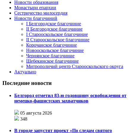
Новости образования
Монастыри епархии
Сестричество милосердия
Новости благочиний
I Белгородское благочиние
II Белгородское благочиние
I Старооскольское благочиние
II Старооскольское благочиние
Корочанское благочиние
Новооскольское благочиние
Чернянское благочиние
Шебекинское благочиние
Митрополичий центр Старооскольского округа
Актуально
Последние новости
Белгород отметил 83-ю годовщину освобождения от
немецко-фашистских захватчиков
05 августа 2026
348
В городе запустят проект «По следам святого