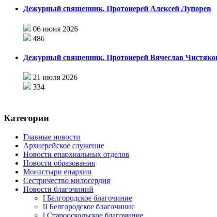
Дежурный священник. Протоиерей Алексей Лупорев
06 июня 2026
486
Дежурный священник. Протоиерей Вячеслав Чистяко
21 июля 2026
334
Категории
Главные новости
Архиерейское служение
Новости епархиальных отделов
Новости образования
Монастыри епархии
Сестричество милосердия
Новости благочиний
I Белгородское благочиние
II Белгородское благочиние
I Старооскольское благочиние