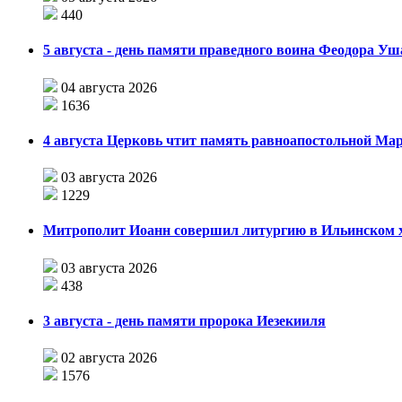
440
5 августа - день памяти праведного воина Феодора У
04 августа 2026
1636
4 августа Церковь чтит память равноапостольной М
03 августа 2026
1229
Митрополит Иоанн совершил литургию в Ильинском хр
03 августа 2026
438
3 августа - день памяти пророка Иезекииля
02 августа 2026
1576