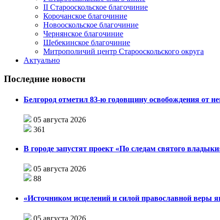
II Старооскольское благочиние
Корочанское благочиние
Новооскольское благочиние
Чернянское благочиние
Шебекинское благочиние
Митрополичий центр Старооскольского округа
Актуально
Последние новости
Белгород отметил 83-ю годовщину освобождения от н
05 августа 2026
361
В городе запустят проект «По следам святого влады
05 августа 2026
88
«Источником исцелений и силой православной веры я
05 августа 2026