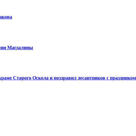
шакова
арии Магдалины
аме Старого Оскола и поздравил десантников с праздником