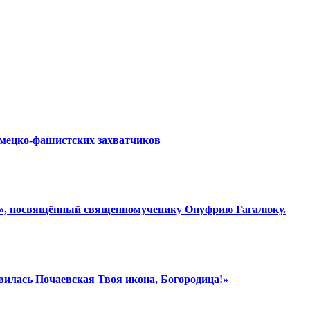
емецко-фашистских захватчиков
ки», посвящённый священномученику Онуфрию Гагалюку.
вилась Почаевская Твоя икона, Богородица!»