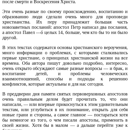
после смерти и Воскресения Христа.
Эти очень разные по своему происхождению, воспитанию и
образованию люди сделали очень много для проповеди
христианства. Их перу принадлежит большая часть
новозаветных посланий: апостол Петр написал два послания,
а апостол Павел —ó целых 14, больше, чем кто бы то ни было
другой.
В этих текстах содержатся основы христианского вероучения,
много информации о проблемах, с которыми сталкивались
первые христиане, о принципах христианской жизни на все
времена. Оба автора пишут довольно подробно, интересно,
очень открыто обсуждают самые разные вопросы — и брак, и
воспитание детей, и проблемы человеческих
взаимоотношений, способы и подходы к решению
конфликтов, которые актуальны и для нас сегодня.
В преддверии дня памяти святых первоверховных апостолов
очень правильным делом будет прочитать то, что они
написали, — или впервые прикоснуться к этим удивительным
текстам, или углубиться в их понимание, открыть для себя
новые грани и стороны, а самое главное — постараться хотя
бы немногое из того, о чем писали апостолы, применить в
своей жизни. Хотя бы в малом — а дальше перейти уже к