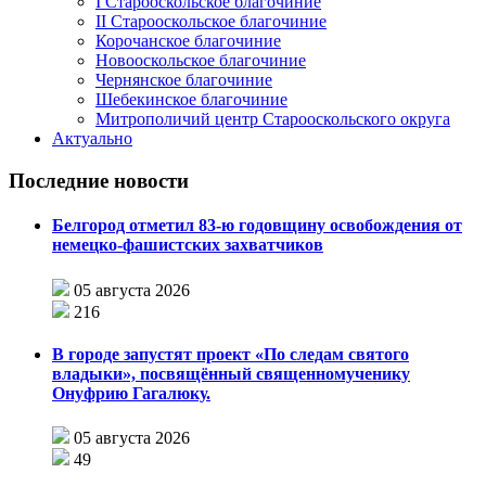
I Старооскольское благочиние
II Старооскольское благочиние
Корочанское благочиние
Новооскольское благочиние
Чернянское благочиние
Шебекинское благочиние
Митрополичий центр Старооскольского округа
Актуально
Последние новости
Белгород отметил 83-ю годовщину освобождения от
немецко-фашистских захватчиков
05 августа 2026
216
В городе запустят проект «По следам святого
владыки», посвящённый священномученику
Онуфрию Гагалюку.
05 августа 2026
49