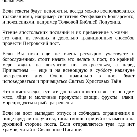
большему.
Если тексты будут непонятны, всегда можно воспользоваться
толкованиями, например святителя Феофилакта Болгарского,
и пояснениями, например Толковой Библией Лопухина.
Чтение апостольских посланий и их применение в жизни —
это один из лучших и довольно традиционных способов
провести Петровский пост.
Если Вы пока еще не очень регулярно участвуете в
богослужениях, стоит начать это делать в пост, по крайней
мере ходить на литургию по воскресеньям, а перед
Причастием — еще и на всенощную в субботу накануне
воскресного дня. Очень правильно в пост будет
исповедоваться и причащаться Святых Христовых Тайн.
Что касается еды, тут все довольно просто и легко: не едим
мясо, яйца и молочные продукты; овощи, фрукты, злаки,
морепродукты и рыба разрешены.
Если на пост выпадает отпуск и соблюдать ограничения в
пище вряд ли получится, тогда сконцентрируйтесь именно на
духовной стороне поста. Если отправляетесь туда, где нет
храмов, читайте Священное Писание.