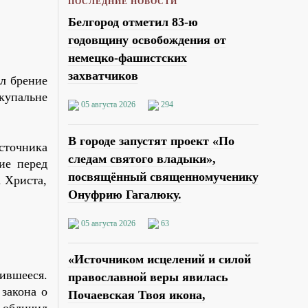
ПОСЛЕДНИЕ НОВОСТИ
Белгород отметил 83-ю
годовщину освобождения от
немецко-фашистских
захватчиков
ал брение
купальне
05 августа 2026
294
В городе запустят проект «По
сточника
следам святого владыки»,
ие перед
посвящённый священномученику
 Христа,
Онуфрию Гагалюку.
05 августа 2026
63
«Источником исцелений и силой
чившееся.
православной веры явилась
закона о
Почаевская Твоя икона,
 обличил