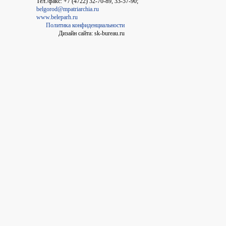
Тел./факс: +7 (4722) 32-70-89, 33-57-90;
belgorod@mpatriarchia.ru
www.beleparh.ru
Политика конфиденциальности
Дизайн сайта: sk-bureau.ru