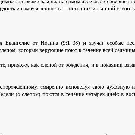
ящими» знатоками закона, на самом деле были совершенн
ордость и самоуверенность — источник истинной слепоты
я Евангелие от Иоанна (9:1–38) и звучат особые пес
 слепом, который верующие поют в течение всей седмицы
е, прихожу, как слепой от рождения, и в покаянии взыв
лепорожденному, смиренно исповедуя свою духовную 
едели (о слепом) поются в течение четырех дней: в вос