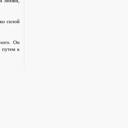
й любви,
ко силой
ного. Он
 путем к