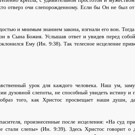
то отверз очи слепорожденному. Если бы Он не был от 
достью и мнимым знанием закона, изгнали его вон. Тогд
 он в Сына Божия. Услышав ответ и увидев перед собой
клонился Ему (Ин. 9:38). Так телесное исцеление прив
авственный урок для каждого человека. Наш ум, зам
янии духовной слепоты, не способный увидеть истину и
образ того, как Христос просвещает наши души, д
Спасителя, произнесенные после исцеления: «На суд пр
 стали слепы» (Ин. 9:39). Здесь Христос говорит о 