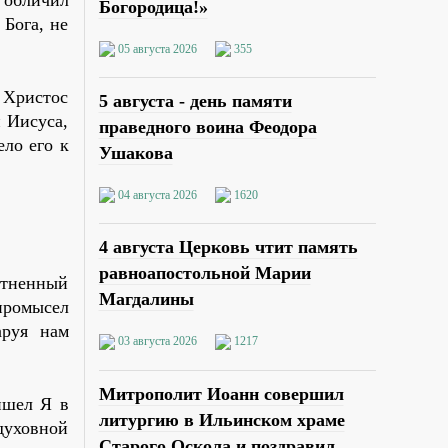
Богородица!»
Бога, не
05 августа 2026
355
а Христос
5 августа - день памяти
 Иисуса,
праведного воина Феодора
ело его к
Ушакова
04 августа 2026
1620
4 августа Церковь чтит память
равноапостольной Марии
утненный
Магдалины
 промысел
аруя нам
03 августа 2026
1217
Митрополит Иоанн совершил
ишел Я в
литургию в Ильинском храме
духовной
Старого Оскола и поздравил