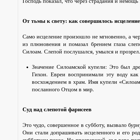
Господь показал, что через страдания и немощь
От тьмы к свету: как совершилось исцеление
Само исцеление произошло не мгновенно, а чер
из плюновения и помазал брением глаза слеп
Силоам. Слепой послушался, умылся и прозрел
Значение Силоамской купели: Это был др
Гихон. Евреи воспринимали эту воду как
восхождением в храм. Имя купели «Силоам»
посланного Отцом в мир.
Суд над слепотой фарисеев
Это чудо, совершенное в субботу, вызвало бур
Они стали допрашивать исцеленного и его род
субботнем покое. Но прозревший, чья вера по