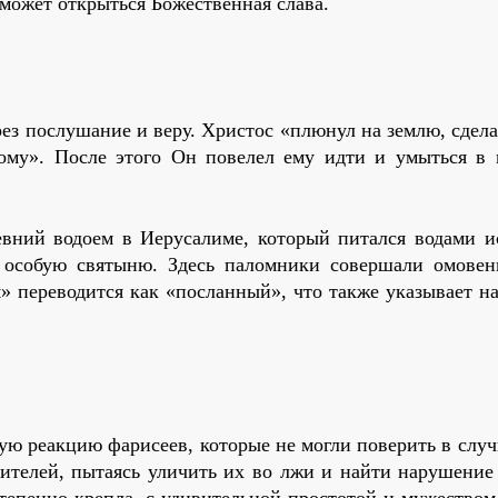
 может открыться Божественная слава.
ез послушание и веру. Христос «плюнул на землю, сдел
ому». После этого Он повелел ему идти и умыться в 
.
евний водоем в Иерусалиме, который питался водами и
 особую святыню. Здесь паломники совершали омовен
 переводится как «посланный», что также указывает на
ную реакцию фарисеев, которые не могли поверить в слу
ителей, пытаясь уличить их во лжи и найти нарушение 
степенно крепла, с удивительной простотой и мужеством