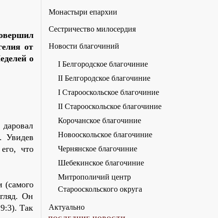
Монастыри епархии
Сестричество милосердия
совершил
гелия от
Новости благочиний
еделей о
I Белгородское благочиние
II Белгородское благочиние
I Старооскольское благочиние
II Старооскольское благочиние
Корочанское благочиние
 даровал
Новооскольское благочиние
. Увидев
его, что
Чернянское благочиние
Шебекинское благочиние
Митрополичий центр
и (самого
Старооскольского округа
гляд. Он
9:3). Так
Актуально