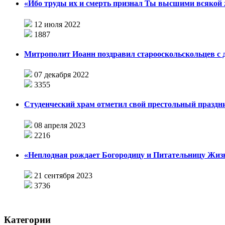
«Ибо труды их и смерть признал Ты высшими всяко
12 июля 2022
1887
Митрополит Иоанн поздравил старооскольскольцев с д
07 декабря 2022
3355
Студенческий храм отметил свой престольный праздн
08 апреля 2023
2216
«Неплодная рождает Богородицу и Питательницу Жизн
21 сентября 2023
3736
Категории