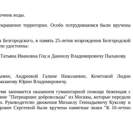
точник воды.
оукрашение территории. Особо потрудившимся были вручены
елгородского, в память 25-летия возрождения Белгородской
ыли удостоены:
Татьяна Ивановна Гоц и Даниилу Владимировичу Пыханову.
ьевне, Андреевой Галине Николаевне, Кочетовой Лидии
омазанову Юрию Владимировичу.
емя занимается оказанием гуманитарной помощи беженцам с
ение "Патриаршие добровольцы" из Москвы, которые передали
го. Руководителю движения Михаилу Геннадьевичу Куксову и
ровне Сергеевой были вручены памятные знаки "К 10-летию