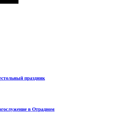
естольный праздник
огослужение в Отрадном