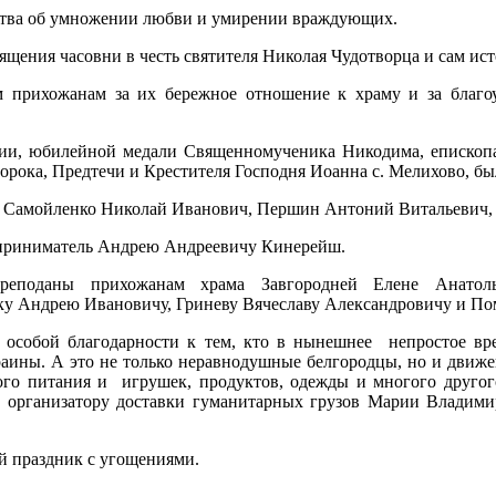
итва об умножении любви и умирении враждующих.
щения часовни в честь святителя Николая Чудотворца и сам ис
ем прихожанам за их бережное отношение к храму и за благ
ии, юбилейной медали Священномученика Никодима, епископа Б
орока, Предтечи и Крестителя Господня Иоанна с. Мелихово, б
 Самойленко Николай Иванович, Першин Антоний Витальевич, 
дприниматель Андрею Андреевичу Кинерейш.
реподаны прихожанам храма Завгородней Елене Анатол
уку Андрею Ивановичу, Гриневу Вячеславу Александровичу и П
 особой благодарности к тем, кто в нынешнее непростое вр
аины. А это не только неравнодушные белгородцы, но и движ
кого питания и игрушек, продуктов, одежды и многого друго
 организатору доставки гуманитарных грузов Марии Владими
й праздник с угощениями.