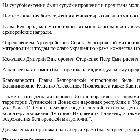
На сугубой ектении были сугубые прошения и прочитана мол
После окончания богослужения архипастырь совершил чин освя
Глава Белгородской митрополии выразил благодарность вс
архиерейские награды.
Определением Архиерейского Совета Белгородской митропол
митрополии и трудам по благо украшению храма Рождества Пр
Кожушков Дмитрий Викторович, Старченко Петр Дмитриевич,
Архиерейская грамота была преподана индивидуальному пре
Благодарности Главы Белгородской митрополии были п
Владимировне, Куценко Александре Яковлевне, а также Карп
Также в этот день митрополит Иоанн обратился со словами
территории Луганской и Донецкой народных республик и Укр
уже более 120 тонн помощи: средств личной гигиены, детс
волонтеру движения Дмитрию Изиляевичу Еникееву, а также
возрождения Белгородской митрополии".
Для маленьких прихожан на паперти храма был устроен детски