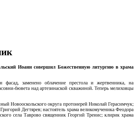
ник
кольский Иоанн совершил Божественную литургию в храма
н фасад, заменено облачение престола и жертвенника, на
часовни-бювета над артезинаской скважиной. Теперь мелиховцы
ный Новооскольского округа протоиерей Николай Герасимчук;
 Григорий Дегтярев; настоятель храма великомученика Феодора
кого села Таврово священник Георгий Тренис; клирик храма