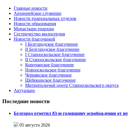
Главные новости
Архиерейское служение
Новости епархиальных отделов
Новости образования
Монастыри епархии
Сестричество милосердия
Новости благочиний
I Белгородское благочиние
II Белгородское благочиние
I Старооскольское благочиние
II Старооскольское благочиние
Корочанское благочиние
Новооскольское благочиние
Чернянское благочиние
Шебекинское благочиние
Митрополичий центр Старооскольского округа
Актуально
Последние новости
Белгород отметил 83-ю годовщину освобождения от н
05 августа 2026