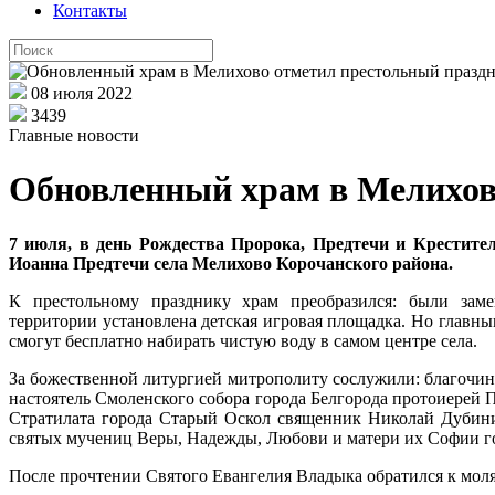
Контакты
08 июля 2022
3439
Главные новости
Обновленный храм в Мелихов
7 июля, в день Рождества Пророка, Предтечи и Крестит
Иоанна Предтечи села Мелихово Корочанского района.
К престольному празднику храм преобразился: были заме
территории установлена детская игровая площадка. Но главны
смогут бесплатно набирать чистую воду в самом центре села.
За божественной литургией митрополиту сослужили: благочи
настоятель Смоленского собора города Белгорода протоиерей 
Стратилата города Старый Оскол священник Николай Дубини
святых мучениц Веры, Надежды, Любови и матери их Софии г
После прочтении Святого Евангелия Владыка обратился к мо