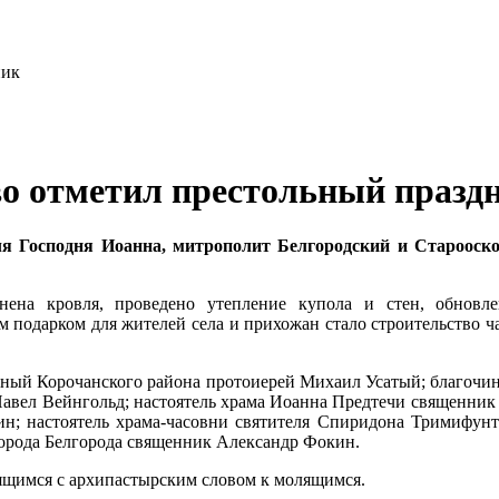
о отметил престольный празд
еля Господня Иоанна, митрополит Белгородский и Староос
нена кровля, проведено утепление купола и стен, обновле
м подарком для жителей села и прихожан стало строительство 
нный Корочанского района протоиерей Михаил Усатый; благочин
Павел Вейнгольд; настоятель храма Иоанна Предтечи священник
н; настоятель храма-часовни святителя Спиридона Тримифунтс
орода Белгорода священник Александр Фокин.
лящимся с архипастырским словом к молящимся.