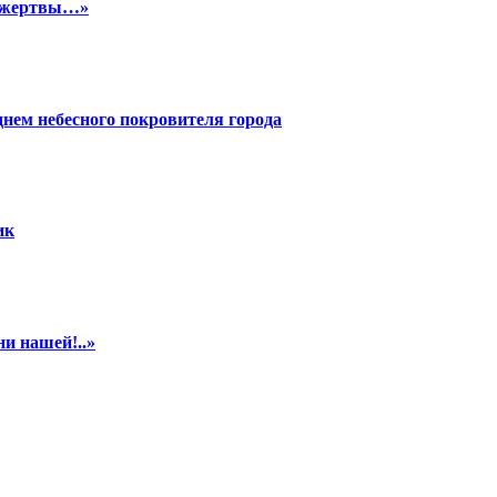
й жертвы…»
нем небесного покровителя города
ик
и нашей!..»