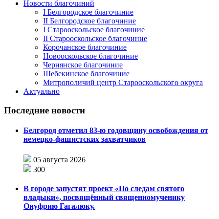
Новости благочиний
I Белгородское благочиние
II Белгородское благочиние
I Старооскольское благочиние
II Старооскольское благочиние
Корочанское благочиние
Новооскольское благочиние
Чернянское благочиние
Шебекинское благочиние
Митрополичий центр Старооскольского округа
Актуально
Последние новости
Белгород отметил 83-ю годовщину освобождения от
немецко-фашистских захватчиков
05 августа 2026
300
В городе запустят проект «По следам святого
владыки», посвящённый священномученику
Онуфрию Гагалюку.