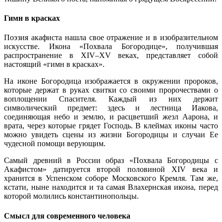
Гимн в красках
Поэзия акафиста нашла свое отражение и в изобразительном
искусстве. Икона «Похвала Богородице», получившая
распространение в XIV–XV веках, представляет собой
настоящий «гимн в красках».
На иконе Богородица изображается в окружении пророков,
которые держат в руках свитки со своими пророчествами о
воплощении Спасителя. Каждый из них держит
символический предмет: здесь и лестница Иакова,
соединяющая небо и землю, и расцветший жезл Аарона, и
врата, через которые грядет Господь. В клеймах иконы часто
можно увидеть сцены из жизни Богородицы и случаи Ее
чудесной помощи верующим.
Самый древний в России образ «Похвала Богородицы с
Акафистом» датируется второй половиной XIV века и
хранится в Успенском соборе Московского Кремля. Там же,
кстати, ныне находится и та самая Влахернская икона, перед
которой молились константинопольцы.
Смысл для современного человека