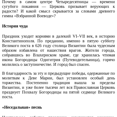
Почему в самом центре Четыредесятницы — времени
сугубого покаяния — Церковь призывает верующих к
радости? И какой смысл скрывается за словами древнего
гимна «Взбранной Воеводе»?
История чуда
Праздник уходит корнями в далекий VI–VII век, в историю
Константинополя. По преданию, именно в пятую субботу
Великого поста в 626 году столица Византии была чудесным
образом избавлена от нашествия врагов. Жители города,
собравшись во Влахернском храме, где хранилась чтимая
икона Богородицы Одигитрия (Путеводительница), горячо
молились о заступничестве. И город был спасен.
В благодарность за эту и предыдущие победы, одержанные по
молитвам к Деве Марии, был установлен особый день
торжества. Постепенно традиция вышла за пределы
Византии, и уже более тысячи лет вся Православная Церковь
празднует Похвалу Богородицы на пятой седмице Великого
поста.
«Неседальная» песнь