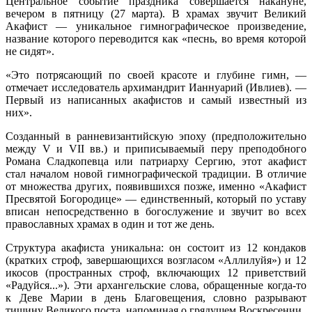
Центральное событие праздника совершается накануне,
вечером в пятницу (27 марта). В храмах звучит Великий
Акафист — уникальное гимнографическое произведение,
название которого переводится как «песнь, во время которой
не сидят».
«Это потрясающий по своей красоте и глубине гимн, —
отмечает исследователь архимандрит Ианнуарий (Ивлиев). —
Первый из написанных акафистов и самый известный из
них».
Созданный в ранневизантийскую эпоху (предположительно
между V и VII вв.) и приписываемый перу преподобного
Романа Сладкопевца или патриарху Сергию, этот акафист
стал началом новой гимнографической традиции. В отличие
от множества других, появившихся позже, именно «Акафист
Пресвятой Богородице» — единственный, который по уставу
вписан непосредственно в богослужение и звучит во всех
православных храмах в один и тот же день.
Структура акафиста уникальна: он состоит из 12 кондаков
(кратких строф, завершающихся возгласом «Аллилуйя») и 12
икосов (пространных строф, включающих 12 приветствий
«Радуйся...»). Эти архангельские слова, обращенные когда-то
к Деве Марии в день Благовещения, словно разрывают
тишину Великого поста, напоминая о грядущем Воскресении.