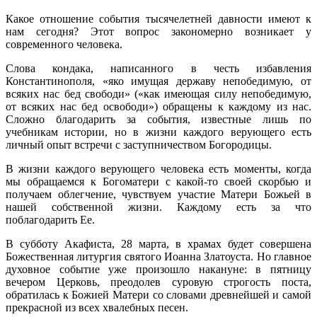
Какое отношение события тысячелетней давности имеют к
нам сегодня? Этот вопрос закономерно возникает у
современного человека.
Слова кондака, написанного в честь избавления
Константинополя, «яко имущая державу непобедимую, от
всяких нас бед свободи» («как имеющая силу непобедимую,
от всяких нас бед освободи») обращены к каждому из нас.
Сложно благодарить за события, известные лишь по
учебникам истории, но в жизни каждого верующего есть
личный опыт встречи с заступничеством Богородицы.
В жизни каждого верующего человека есть моменты, когда
мы обращаемся к Богоматери с какой-то своей скорбью и
получаем облегчение, чувствуем участие Матери Божьей в
нашей собственной жизни. Каждому есть за что
поблагодарить Ее.
В субботу Акафиста, 28 марта, в храмах будет совершена
Божественная литургия святого Иоанна Златоуста. Но главное
духовное событие уже произошло накануне: в пятницу
вечером Церковь, преодолев суровую строгость поста,
обратилась к Божией Матери со словами древнейшей и самой
прекрасной из всех хвалебных песен.