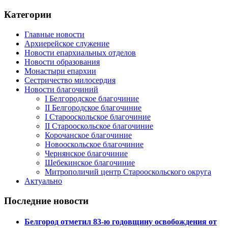
Категории
Главные новости
Архиерейское служение
Новости епархиальных отделов
Новости образования
Монастыри епархии
Сестричество милосердия
Новости благочиний
I Белгородское благочиние
II Белгородское благочиние
I Старооскольское благочиние
II Старооскольское благочиние
Корочанское благочиние
Новооскольское благочиние
Чернянское благочиние
Шебекинское благочиние
Митрополичий центр Старооскольского округа
Актуально
Последние новости
Белгород отметил 83-ю годовщину освобождения от