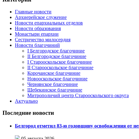
Главные новости
Архиерейское служение
Новости епархиальных отделов
Новости образования
Монастыри епархии
Сестричество милосердия
Новости благочиний
I Белгородское благочиние
II Белгородское благочиние
I Старооскольское благочиние
II Старооскольское благочиние
Корочанское благочиние
Новооскольское благочиние
Чернянское благочиние
Шебекинское благочиние
Митрополичий центр Старооскольского округа
Актуально
Последние новости
Белгород отметил 83-ю годовщину освобождения от н
05 августа 2026