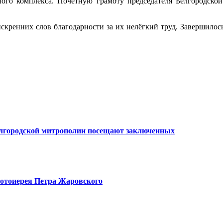
ного комплекса. Почетную грамоту председателя Белгородск
 искренних слов благодарности за их нелёгкий труд. Завершило
елгородской митрополии посещают заключенных
ротоиерея Петра Жаровского