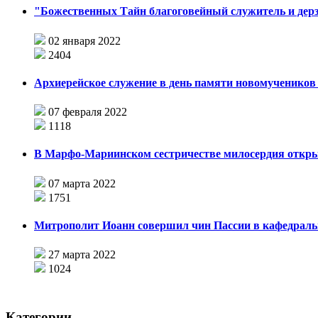
"Божественных Тайн благоговейный служитель и дерз
02 января 2022
2404
Архиерейское служение в день памяти новомучеников 
07 февраля 2022
1118
В Марфо-Мариинском сестричестве милосердия откры
07 марта 2022
1751
Митрополит Иоанн совершил чин Пассии в кафедраль
27 марта 2022
1024
Категории