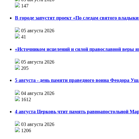
147
В городе запустят проект «По следам святого влады
05 августа 2026
41
«Источником исцелений и силой православной веры я
05 августа 2026
205
5 августа - день памяти праведного воина Феодора У
04 августа 2026
1612
4 августа Церковь чтит память равноапостольной М
03 августа 2026
1206