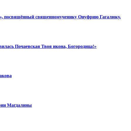
ки», посвящённый священномученику Онуфрию Гагалюку.
вилась Почаевская Твоя икона, Богородица!»
шакова
арии Магдалины