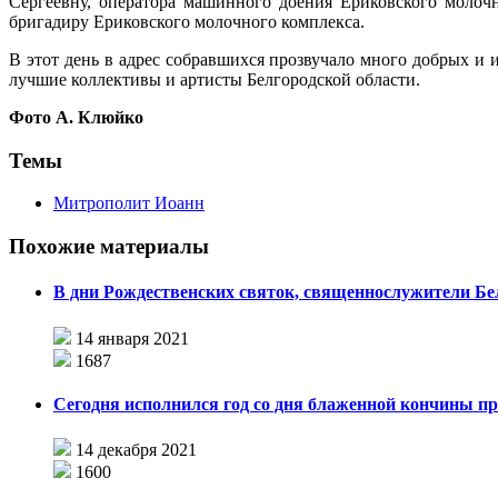
Сергеевну, оператора машинного доения Ериковского молоч
бригадиру Ериковского молочного комплекса.
В этот день в адрес собравшихся прозвучало много добрых и
лучшие коллективы и артисты Белгородской области.
Фото А. Клюйко
Темы
Митрополит Иоанн
Похожие материалы
В дни Рождественских святок, священнослужители Б
14 января 2021
1687
Сегодня исполнился год со дня блаженной кончины п
14 декабря 2021
1600