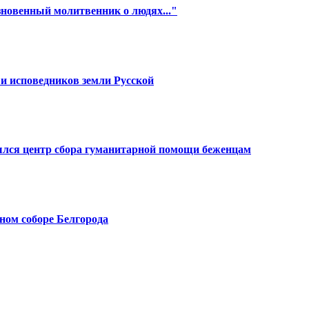
новенный молитвенник о людях..."
и исповедников земли Русской
лся центр сбора гуманитарной помощи беженцам
ном соборе Белгорода