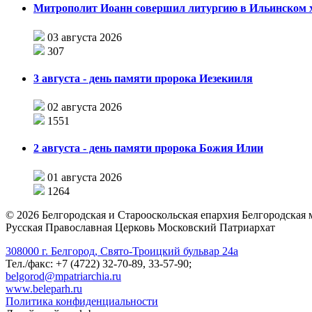
Митрополит Иоанн совершил литургию в Ильинском хр
03 августа 2026
307
3 августа - день памяти пророка Иезекииля
02 августа 2026
1551
2 августа - день памяти пророка Божия Илии
01 августа 2026
1264
©
2026
Белгородская и Старооскольская епархия Белгородская
Русская Православная Церковь Московский Патриархат
308000 г. Белгород, Свято-Троицкий бульвар 24а
Тел./факс: +7 (4722) 32-70-89, 33-57-90;
belgorod@mpatriarchia.ru
www.beleparh.ru
Политика конфиденциальности