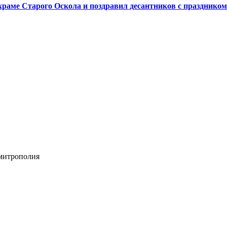
аме Старого Оскола и поздравил десантников с праздником
 митрополия