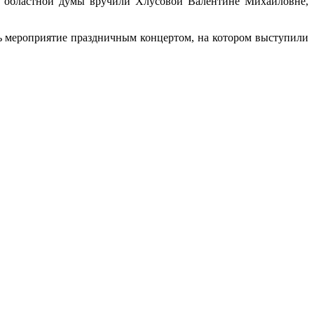
ой областной думы вручили Хлусовой Валентине Михайловне,
сь мероприятие праздничным концертом, на котором выступили