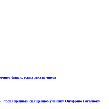
емецко-фашистских захватчиков
ки», посвящённый священномученику Онуфрию Гагалюку.