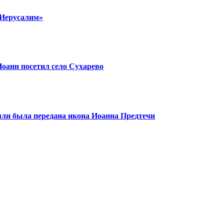
 Иерусалим»
оанн посетил село Сухарево
ли была передана икона Иоанна Предтечи