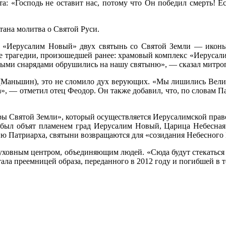
а: «Господь не оставит нас, потому что Он победил смерть! 
ана молитва о Святой Руси.
ый «Иерусалим Новый» двух святынь со Святой Земли — икон
ле трагедии, произошедшей ранее: храмовый комплекс «Иеруса
ными снарядами обрушились на нашу святыню», — сказал митропо
р (Маньшин), это не сломило дух верующих. «Мы лишились Вели
а», — отметил отец Феодор. Он также добавил, что, по словам 
ры Святой Земли», который осуществляется Иерусалимской прав
был объят пламенем град Иерусалим Новый, Царица Небесная б
ю Патриарха, святыни возвращаются для «созидания Небесного 
духовным центром, объединяющим людей. «Сюда будут стекаться
ла преемницей образа, переданного в 2012 году и погибшей в 