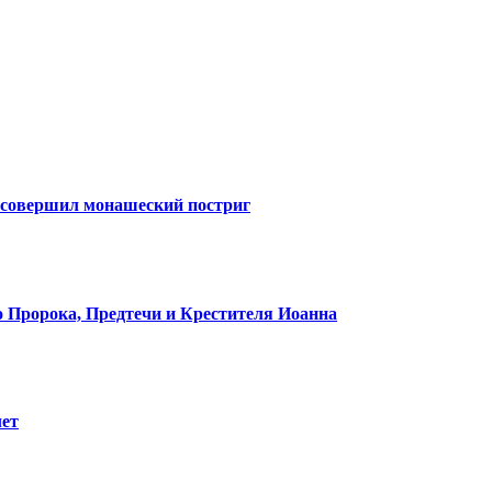
 совершил монашеский постриг
 Пророка, Предтечи и Крестителя Иоанна
лет