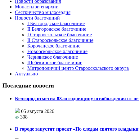
Новости образования
Монастыри епархии
Сестричество милосердия
Новости благочиний
I Белгородское благочиние
II Белгородское благочиние
I Старооскольское благочиние
II Старооскольское благочиние
Корочанское благочиние
Новооскольское благочиние
Чернянское благочиние
Шебекинское благочиние
Митрополичий центр Старооскольского округа
Актуально
Последние новости
Белгород отметил 83-ю годовщину освобождения от н
05 августа 2026
308
В городе запустят проект «По следам святого влады