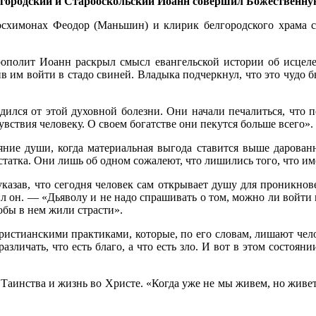
елгородский и Старооскольский Иоанн совершил Божественну
росхимонах Феодор (Маньшин) и клирик белгородского храма
полит Иоанн раскрыл смысл евангельской истории об исцелен
ив им войти в стадо свиней. Владыка подчеркнул, что это чудо 
одился от этой духовной болезни. Они начали печалиться, что
вствия человеку. О своем богатстве они пекутся больше всего».
яние души, когда материальная выгода ставится выше дарован
татка. Они лишь об одном сожалеют, что лишились того, что им
азав, что сегодня человек сам открывает душу для проникнове
ил он. — «Дьяволу и не надо спрашивать о том, можно ли войти 
обы в нем жили страсти».
истианскими практиками, которые, по его словам, лишают челов
различать, что есть благо, а что есть зло. И вот в этом состоян
 Таинства и жизнь во Христе. «Когда уже не мы живем, но живе