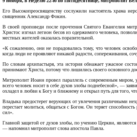
9 ноября, в Неделю 22-ю по Пятидесятнице, митрополит Б
Его Высокопреосвященству сослужили настоятель храма ие
священник Александр Фокин.
В своей проповеди
после
прочтения Святого Евангелия митро
Христос изгнал легион бесов из одержимого человека, позвол
местных жителей оказалась поразительной.
«К сожалению, они не порадовались тому, что человек освоб
когда люди не проявляют никакой радости, сопереживания, сочу
По словам архипастыря, эта история обнажает ужасное состо
принимают Христа, потому что лишились своего основного дос
Митрополит Иоанн провел параллель с современным миром, ук
всего человек носит в себе духов злобы поднебесной», — заяв
охладел в любви к Богу и ближнему и открыл путь для того, чт
Владыка предостерег верующих от увлечения различными нехр
перестает молиться, общаться с Богом. Он теряет способность 
сил».
Главной защитой от духов злобы, по учению Церкви, являются
— напомнил митрополит слова апостола Павла.