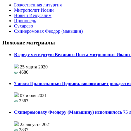
Божественная литургия
Митрополит Иоанн
Новый Иерусалим
Проповедь
Сухарево
Схииеромонах Феодор (маньшин)
Похожие материалы
В среду четвертую Великого Поста митрополит Иоанн
25 марта 2020
4686
7 июля Православная Церковь воспоминает рождество
07 июля 2021
2363
Схииеромонаху Феодору (Маньшину) исполнилось 75 
22 августа 2021
2837