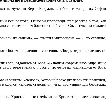
ю литургию в Введенском храме села Сухарево.
 святых мучениц Веры, Надежды, Любови и матери их Софии
ии бесноватого. Основой проповеди стал рассказ о том, как
было свидетельством божественной силы Спасителя, но реакция
 погибли их свиньи», — отметил митрополит. — «Это страшно,
ного Богом исцеления и спасения. «Люди, видя исцеление, не
ели».
ния зла, отдаляясь от Бога. «В нашем современном мире чаще
в душу человеческую, потому что человек, удалившись от Бога,
ека защиты. «Человек, который проходит через эти практики,
ии находясь, человек становится легко доступным для бесовских
т в нас Христос
—
это пребывание Христа защищает человека»,