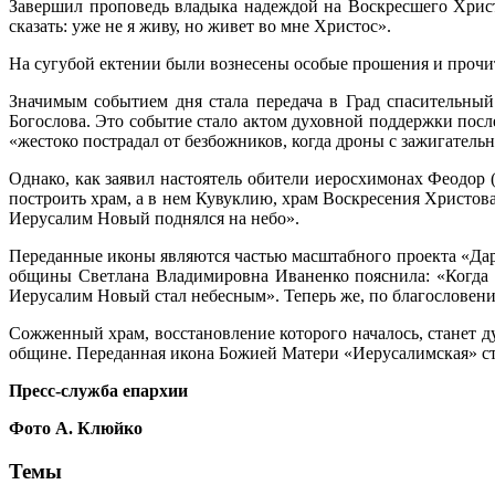
Завершил проповедь владыка надеждой на Воскресшего Христ
сказать: уже не я живу, но живет во мне Христос».
На сугубой ектении были вознесены особые прошения и прочит
Значимым событием дня стала передача в Град спасительн
Богослова. Это событие стало актом духовной поддержки пос
«жестоко пострадал от безбожников, когда дроны с зажигатель
Однако, как заявил настоятель обители иеросхимонах Феодо
построить храм, а в нем Кувуклию, храм Воскресения Христов
Иерусалим Новый поднялся на небо».
Переданные иконы являются частью масштабного проекта «Да
общины Светлана Владимировна Иваненко пояснила: «Когда 
Иерусалим Новый стал небесным». Теперь же, по благословени
Сожженный храм, восстановление которого началось, станет 
общине. Переданная икона Божией Матери «Иерусалимская» ста
Пресс-служба епархии
Фото А. Клюйко
Темы