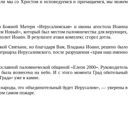
Если мы со Христом и исповедуемся и причащаемся, мы можем
ы Божией Матери «Иерусалимская» и иконы апостола Иоанна
лим Новый», который был местом паломничества для верующих,
лит Иоанн. В результате атаки комплекс сгорел дотла.
кой Святыни, но благодаря Вам, Владыка Иоанн, решено было
Патриарха Иерусалимского, после разрушения «храм наш именно
ославной паломнической общиной «Елеон 2000». Руководитель
ыла вознесена на небо. И с этого момента Град обительный
Града» уже в камне.
 народы, это объединительный будет Иерусалим», — уверены в
том самом пожаре.