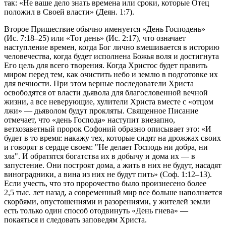
так: «Не ваше дело знать времена или сроки, которые Отец
положил в Своей власти» (Деян. 1:7).
Второе Пришествие обычно именуется «День Господень»
(Ис. 7:18–25) или «Тот день» (Ис. 2:17), что означает
наступление времен, когда Бог лично вмешивается в историю
человечества, когда будет исполнена Божья воля и достигнута
Его цель для всего творения. Когда Христос будет править
миром перед тем, как очистить небо и землю в подготовке их
для вечности. При этом верные последователи Христа
освободятся от власти дьявола для благословенной вечной
жизни, а все неверующие, хулители Христа вместе с «отцом
лжи» — дьяволом будут прокляты. Священное Писание
отмечает, что «день Господа» наступит внезапно,
ветхозаветный пророк Софоний образно описывает это: «И
будет в то время: накажу тех, которые сидят на дрожжах своих
и говорят в сердце своем: "Не делает Господь ни добра, ни
зла". И обратятся богатства их в добычу и дома их — в
запустение. Они построят дома, а жить в них не будут, насадят
виноградники, а вина из них не будут пить» (Соф. 1:12–13).
Если учесть, что это пророчество было произнесено более
2,5 тыс. лет назад, а современный мир все больше наполняется
скорбями, опустошениями и разорениями, у жителей земли
есть только один способ отодвинуть «День гнева» —
покаяться и следовать заповедям Христа.