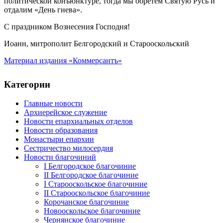
политической конъюнктуре, тогда мы обретем Святую Русь и
отдалим «День гнева».
С праздником Вознесения Господня!
Иоанн, митрополит
Белгородский и Старооскольский
Материал издания
«
Коммерсантъ
»
Категории
Главные новости
Архиерейское служение
Новости епархиальных отделов
Новости образования
Монастыри епархии
Сестричество милосердия
Новости благочиний
I Белгородское благочиние
II Белгородское благочиние
I Старооскольское благочиние
II Старооскольское благочиние
Корочанское благочиние
Новооскольское благочиние
Чернянское благочиние