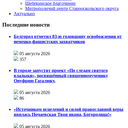
Шебекинское благочиние
Митрополичий центр Старооскольского округа
Актуально
Последние новости
Белгород отметил 83-ю годовщину освобождения от
немецко-фашистских захватчиков
05 августа 2026
357
В городе запустят проект «По следам святого
владыки», посвящённый священномученику
Онуфрию Гагалюку.
05 августа 2026
86
«Источником исцелений и силой православной веры
явилась Почаевская Твоя икона, Богородица!»
05 августа 2026