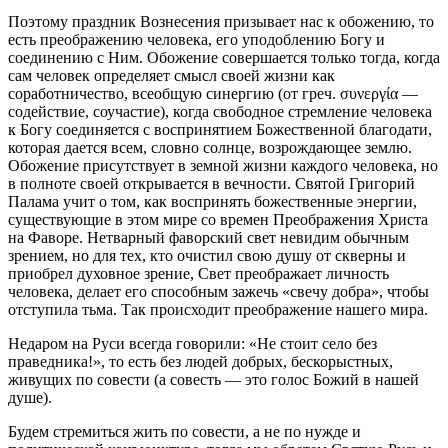
Поэтому праздник Вознесения призывает нас к обожению, то
есть преображению человека, его уподоблению Богу и
соединению с Ним. Обожение совершается только тогда, когда
сам человек определяет смысл своей жизни как
соработничество, всеобщую синергию (от греч. συνεργία —
содействие, соучастие), когда свободное стремление человека
к Богу соединяется с воспринятием Божественной благодати,
которая дается всем, словно солнце, возрождающее землю.
Обожение присутствует в земной жизни каждого человека, но
в полноте своей открывается в вечности. Святой Григорий
Палама учит о том, как воспринять божественные энергии,
существующие в этом мире со времен Преображения Христа
на Фаворе. Нетварный фаворский свет невидим обычным
зрением, но для тех, кто очистил свою душу от скверны и
приобрел духовное зрение, Свет преображает личность
человека, делает его способным зажечь «свечу добра», чтобы
отступила тьма. Так происходит преображение нашего мира.
Недаром на Руси всегда говорили: «Не стоит село без
праведника!», то есть без людей добрых, бескорыстных,
живущих по совести (а совесть — это голос Божий в нашей
душе).
Будем стремиться жить по совести, а не по нужде и