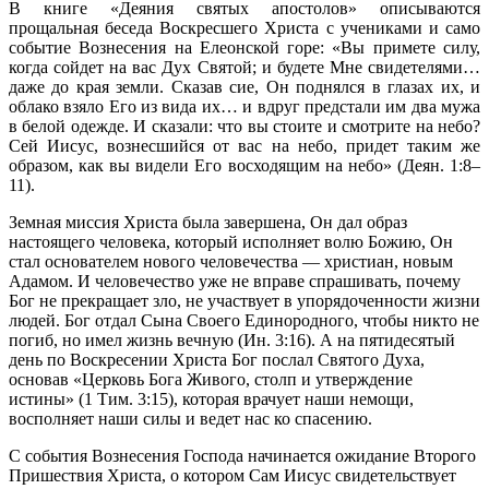
В книге «Деяния святых апостолов» описываются
прощальная беседа Воскресшего Христа с учениками и само
событие Вознесения на Елеонской горе: «Вы примете силу,
когда сойдет на вас Дух Святой; и будете Мне свидетелями…
даже до края земли. Сказав сие, Он поднялся в глазах их, и
облако взяло Его из вида их… и вдруг предстали им два мужа
в белой одежде. И сказали: что вы стоите и смотрите на небо?
Сей Иисус, вознесшийся от вас на небо, придет таким же
образом, как вы видели Его восходящим на небо» (Деян. 1:8–
11).
Земная миссия Христа была завершена, Он дал образ
настоящего человека, который исполняет волю Божию, Он
стал основателем нового человечества — христиан, новым
Адамом. И человечество уже не вправе спрашивать, почему
Бог не прекращает зло, не участвует в упорядоченности жизни
людей. Бог отдал Сына Своего Единородного, чтобы никто не
погиб, но имел жизнь вечную (Ин. 3:16). А на пятидесятый
день по Воскресении Христа Бог послал Святого Духа,
основав «Церковь Бога Живого, столп и утверждение
истины» (1 Тим. 3:15), которая врачует наши немощи,
восполняет наши силы и ведет нас ко спасению.
С события Вознесения Господа начинается ожидание Второго
Пришествия Христа, о котором Сам Иисус свидетельствует