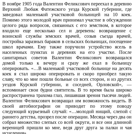
В ноябре 1905 года Валентин Феликсович переехал в деревню
Верхний Любаж Фатежского уезда Курской губернии, где
заведовал маленькой участковой больницей на 10 коек.
Помимо этого молодой врач принимал участие в обсуждении
целого ряда вопросов, связанных с его земством, в которое
входило еще несколько сел и деревень: возвращение с
воинской службы земских врачей, созыв съезда врачей,
постройка заразных бараков в сельских больницах, посещение
школ врачами. Ему также поручили устройство ясель в
населенных пунктах и деревнях на его участке. После
санитарных советов Валентин Феликсович возвращался
домой только к вечеру и сразу же ехал в больницу
оперировать. «…В маленькой участковой больнице на десять
коек я стал широко оперировать и скоро приобрел такую
славу, что ко мне пошли больные со всех сторон, и из других
уездов Курской губернии, и соседней, Орловской», —
вспоминает свои будни святитель. В то время была широко
распространена трахома глаз, лишавшая зрения тысячи людей.
Валентин Феликсович возвращал им возможность видеть. В
своей автобиографии он приводит по этому поводу
следующий курьезный случай: «…молодой нищий, слепой с
раннего детства, прозрел после операции. Месяца через два он
собрал множество слепых со всей округи, и все они длинной
вереницей пришли ко мне, ведя друг друга за палки и чая
исцеления».