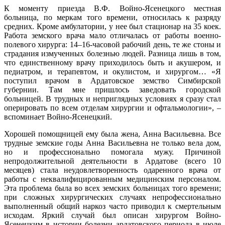
К моменту приезда В.Ф. Войно-Ясенецкого местная
больница, по меркам того времени, относилась к разряду
средних. Кроме амбулатории, у нее был стационар на 35 коек.
Работа земского врача мало отличалась от работы военно-
полевого хирурга: 14–16-часовой рабочий день, те же стоны и
страдания измученных болезнью людей. Разница лишь в том,
что единственному врачу приходилось быть и акушером, и
педиатром, и терапевтом, и окулистом, и хирургом… «Я
поступил врачом в Ардатовское земство Симбирской
губернии. Там мне пришлось заведовать городской
больницей. В трудных и неприглядных условиях я сразу стал
оперировать по всем отделам хирургии и офтальмологии», –
вспоминает Войно-Ясенецкий.
Хорошей помощницей ему была жена, Анна Васильевна. Все
трудные земские годы Анна Васильевна не только вела дом,
но и профессионально помогала мужу. Причиной
непродолжительной деятельности в Ардатове (всего 10
месяцев) стала неудовлетворенность одаренного врача от
работы с неквалифицированным медицинским персоналом.
Эта проблема была во всех земских больницах того времени;
при сложных хирургических случаях непрофессионально
выполненный общий наркоз часто приводил к смертельным
исходам. Яркий случай был описан хирургом Войно-
Ясенецким в истории болезни ардатовского периода в июле