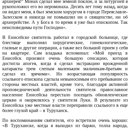
архиерея!" Монах сделал мне земной поклон, и за литургией я
рукоположил его во иеромонаха. Десять лет тому назад, когда
он видел меня, я был земским хирургом в городе Переяславле-
Залесском и никогда не помышлял ни о священстве, ни об
архиерействе. А у Бога в то время я уже был епископом. Так
неисповедимы пути Господни».
В Енисейске святитель работал в городской больнице, где
блестяще выполнял хирургические, гинекологические,
глазные и другие операции, а также вел большой прием у себя
на квартире. Сам владыка вспоминал: «Мой приезд в
Енисейск произвел очень большую сенсацию, которая
достигла апогея, когда я сделал экстракцию врожденной
катаракты трем слепым маленьким мальчикам-братьям и
сделал их зрячими». Но возрастающая популярность
ссыльного епископа сделала невыносимым его пребывание со
стороны местных властей, кроме того, благодаря активной
проповеднической деятельности святителя православное
население Енисейска перестало посещать обновленческие
церкви и окормлялось у святителя Луки. В результате из
Енисейска уже местные власти переправили ссыльного в еще
более глухой край – в Туруханск.
По воспоминаниям святителя, его встретили очень хорошо:
«В Туруханске, когда я выходил из баржи, толпа народа,