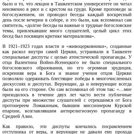
было и то, что лекции в Ташкентском университете он читал
неизменно в рясе и с крестом на груди. Кроме проповеди за
богослужением, он проводил беседы каждый воскресный
день после вечерни в соборе, и это были, как вспоминал сам
святитель, «долгие беседы на важные и трудные богословские
темы, привлекавшие много слушателей, целый цикл этих
бесед был посвящен критике материализма».
В 1921–1923 годах власти и «живоцерковники», созданные
как раскол внутри самой Церкви, устраивали в Ташкенте
специальные диспуты с целью атеистической пропаганды. У
отца Валентина Войно-Ясенецкого не было специального
богословского образования, но его огромная эрудиция,
искренняя вера в Бога и знание учения отцов Церкви
позволяло одерживать блестящие победы в многочисленных
дискуссиях и диспутах. Верующие, да и неверующие всегда
были на его стороне. Он сам вспоминал об этом так: «…мне
приходилось в течение двух лет часто вести публичные
диспуты при множестве слушателей с отрекшимся от Бога
протоиереем Ломакиным, бывшим миссионером Курской
епархии, возглавлявшим антирелигиозную пропаганду в
Средней Азии.
Как правило, эти диспуты кончались посрамлением
отступника от веры, и верующие не давали ему прохода