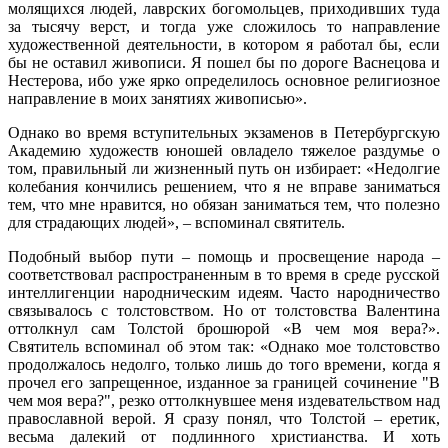
молящихся людей, лаврских богомольцев, приходивших туда
за тысячу верст, и тогда уже сложилось то направление
художественной деятельности, в котором я работал бы, если
бы не оставил живописи. Я пошел бы по дороге Васнецова и
Нестерова, ибо уже ярко определилось основное религиозное
направление в моих занятиях живописью».
Однако во время вступительных экзаменов в Петербургскую
Академию художеств юношей овладело тяжелое раздумье о
том, правильный ли жизненный путь он избирает: «Недолгие
колебания кончились решением, что я не вправе заниматься
тем, что мне нравится, но обязан заниматься тем, что полезно
для страдающих людей», – вспоминал святитель.
Подобный выбор пути – помощь и просвещение народа –
соответствовал распространенным в то время в среде русской
интеллигенции народническим идеям. Часто народничество
связывалось с толстовством. Но от толстовства Валентина
оттолкнул сам Толстой брошюрой «В чем моя вера?».
Святитель вспоминал об этом так: «Однако мое толстовство
продолжалось недолго, только лишь до того времени, когда я
прочел его запрещенное, изданное за границей сочинение "В
чем моя вера?", резко оттолкнувшее меня издевательством над
православной верой. Я сразу понял, что Толстой – еретик,
весьма далекий от подлинного христианства. И хоть