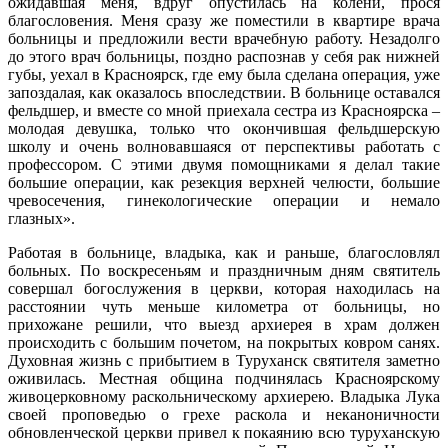
ожидавшая меня, вдруг опустилась на колени, прося
благословения. Меня сразу же поместили в квартире врача
больницы и предложили вести врачебную работу. Незадолго
до этого врач больницы, поздно распознав у себя рак нижней
губы, уехал в Красноярск, где ему была сделана операция, уже
запоздалая, как оказалось впоследствии. В больнице оставался
фельдшер, и вместе со мной приехала сестра из Красноярска –
молодая девушка, только что окончившая фельдшерскую
школу и очень волновавшаяся от перспективы работать с
профессором. С этими двумя помощниками я делал такие
большие операции, как резекция верхней челюсти, большие
чревосечения, гинекологические операции и немало
глазных».
Работая в больнице, владыка, как и раньше, благословлял
больных. По воскресеньям и праздничным дням святитель
совершал богослужения в церкви, которая находилась на
расстоянии чуть меньше километра от больницы, но
прихожане решили, что выезд архиерея в храм должен
происходить с большим почетом, на покрытых ковром санях.
Духовная жизнь с прибытием в Туруханск святителя заметно
оживилась. Местная община подчинялась Красноярскому
живоцерковному раскольническому архиерею. Владыка Лука
своей проповедью о грехе раскола и неканоничности
обновленческой церкви привел к покаянию всю туруханскую