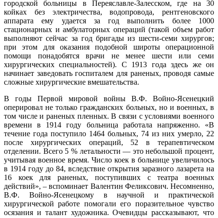
городской больницы в Переяславле-Залесском, где на 30
койках без электричества, водопровода, рентгеновского
аппарата ему удается за год выполнить более 1000
стационарных и амбулаторных операций (такой объем работ
выполняют сейчас за год бригады из шести-семи хирургов;
при этом для оказания подобной широты операционной
помощи понадобятся врачи не менее шести или семи
хирургических специальностей). С 1913 года здесь же он
начинает заведовать госпиталем для раненых, проводя самые
сложные хирургические вмешательства.
В годы Первой мировой войны В.Ф. Войно-Ясенецкий
оперировал не только гражданских больных, но и военных, в
том числе и раненых пленных. В связи с условиями военного
времени в 1914 году больница работала напряженно. «В
течение года поступило 1464 больных, 74 из них умерло, 22
после хирургических операций, 52 в терапевтическом
отделении. Всего 5 % летальности — это небольшой процент,
учитывая военное время. Число коек в больнице увеличилось
в 1914 году до 84, вследствие открытия заразного лазарета на
16 коек для раненых, поступивших с театра военных
действий», – вспоминает Валентин Феликсович. Несомненно,
В.Ф. Войно-Ясенецкому в научной и практической
хирургической работе помогали его поразительное чувство
осязания и талант художника. Очевидцы рассказывают, что