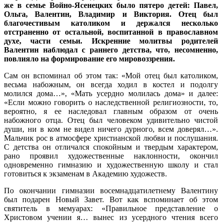
же в семье Войно-Ясенецких было пятеро детей: Павел,
Ольга, Валентин, Владимир и Виктория. Отец был
благочестивым католиком и держался несколько
отстраненно от остальной, воспитанной в православном
духе, части семьи. Искренние молитвы родителей
Валентин наблюдал с раннего детства, что, несомненно,
повлияло на формирование его мировоззрения.
Сам он вспоминал об этом так: «Мой отец был католиком,
весьма набожным, он всегда ходил в костел и подолгу
молился дома…», «Мать усердно молилась дома» и далее:
«Если можно говорить о наследственной религиозности, то,
вероятно, я ее наследовал главным образом от очень
набожного отца. Отец был человеком удивительно чистой
души, ни в ком не видел ничего дурного, всем доверял…».
Мальчик рос в атмосфере христианской любви и послушания.
С детства он отличался спокойным и твердым характером,
рано проявил художественные наклонности, окончил
одновременно гимназию и художественную школу и стал
готовиться к экзаменам в Академию художеств.
По окончании гимназии восемнадцатилетнему Валентину
был подарен Новый Завет. Вот как вспоминает об этом
святитель в мемуарах: «Правильное представление о
Христовом учении я… вынес из усердного чтения всего