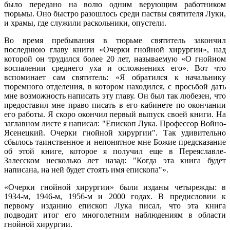
было передано на волю одним верующим работником
тюрьмы. Оно быстро разошлось среди паствы святителя Луки,
и храмы, где служили раскольники, опустели.
Во время пребывания в тюрьме святитель закончил
последнюю главу книги «Очерки гнойной хирургии», над
которой он трудился более 20 лет, называемую «О гнойном
воспалении среднего уха и осложнениях его». Вот что
вспоминает сам святитель: «Я обратился к начальнику
тюремного отделения, в котором находился, с просьбой дать
мне возможность написать эту главу. Он был так любезен, что
предоставил мне право писать в его кабинете по окончании
его работы. Я скоро окончил первый выпуск своей книги. На
заглавном листе я написал: "Епископ Лука. Профессор Войно-
Ясенецкий. Очерки гнойной хирургии". Так удивительно
сбылось таинственное и непонятное мне Божие предсказание
об этой книге, которое я получил еще в Переяславле-
Залесском несколько лет назад: "Когда эта книга будет
написана, на ней будет стоять имя епископа"».
«Очерки гнойной хирургии» были изданы четырежды: в
1934-м, 1946-м, 1956-м и 2000 годах. В предисловии к
первому изданию епископ Лука писал, что эта книга
подводит итог его многолетним наблюдениям в области
гнойной хирургии.