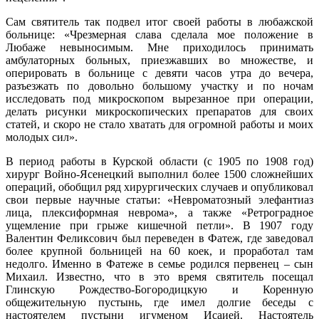
Сам святитель так подвел итог своей работы в любажской
больнице: «Чрезмерная слава сделала мое положение в
Любаже невыносимым. Мне приходилось принимать
амбулаторных больных, приезжавших во множестве, и
оперировать в больнице с девяти часов утра до вечера,
разъезжать по довольно большому участку и по ночам
исследовать под микроскопом вырезанное при операции,
делать рисунки микроскопических препаратов для своих
статей, и скоро не стало хватать для огромной работы и моих
молодых сил».
В период работы в Курской области (с 1905 по 1908 год)
хирург Войно-Ясенецкий выполнил более 1500 сложнейших
операций, обобщил ряд хирургических случаев и опубликовал
свои первые научные статьи: «Невроматозный элефантиаз
лица, плексиформная неврома», а также «Ретроградное
ущемление при грыже кишечной петли». В 1907 году
Валентин Феликсович был переведен в Фатеж, где заведовал
более крупной больницей на 60 коек, и проработал там
недолго. Именно в Фатеже в семье родился первенец – сын
Михаил. Известно, что в это время святитель посещал
Глинскую Рождество-Богородицкую и Коренную
общежительную пустынь, где имел долгие беседы с
настоятелем пустыни игуменом Исаией. Настоятель