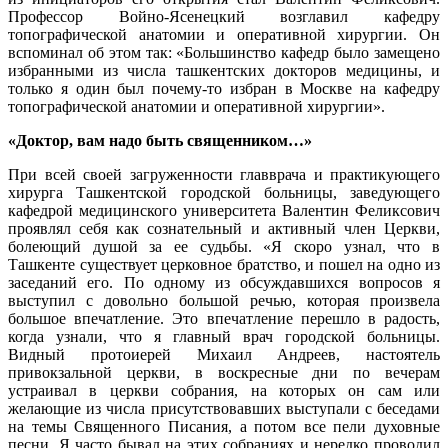
Профессор Войно-Ясенецкий возглавил кафедру
топографической анатомии и оперативной хирургии. Он
вспоминал об этом так: «Большинство кафедр было замещено
избранными из числа ташкентских докторов медицины, и
только я один был почему-то избран в Москве на кафедру
топографической анатомии и оперативной хирургии».
«Доктор, вам надо быть священником…»
При всей своей загруженности главврача и практикующего
хирурга Ташкентской городской больницы, заведующего
кафедрой медицинского университета Валентин Феликсович
проявлял себя как сознательный и активный член Церкви,
болеющий душой за ее судьбы. «Я скоро узнал, что в
Ташкенте существует церковное братство, и пошел на одно из
заседаний его. По одному из обсуждавшихся вопросов я
выступил с довольно большой речью, которая произвела
большое впечатление. Это впечатление перешло в радость,
когда узнали, что я главный врач городской больницы.
Видный протоиерей Михаил Андреев, настоятель
привокзальной церкви, в воскресные дни по вечерам
устраивал в церкви собрания, на которых он сам или
желающие из числа присутствовавших выступали с беседами
на темы Священного Писания, а потом все пели духовные
песни. Я часто бывал на этих собраниях и нередко проводил