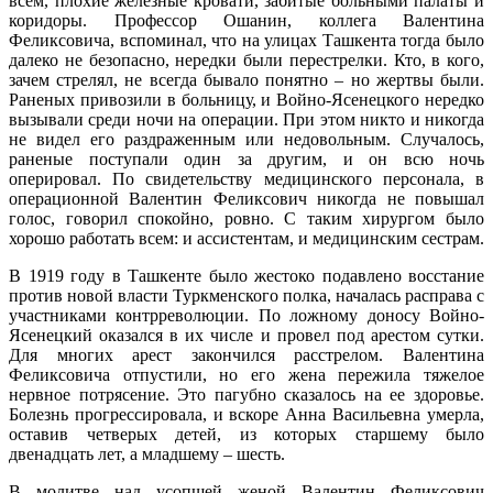
всем, плохие железные кровати, забитые больными палаты и
коридоры. Профессор Ошанин, коллега Валентина
Феликсовича, вспоминал, что на улицах Ташкента тогда было
далеко не безопасно, нередки были перестрелки. Кто, в кого,
зачем стрелял, не всегда бывало понятно – но жертвы были.
Раненых привозили в больницу, и Войно-Ясенецкого нередко
вызывали среди ночи на операции. При этом никто и никогда
не видел его раздраженным или недовольным. Случалось,
раненые поступали один за другим, и он всю ночь
оперировал. По свидетельству медицинского персонала, в
операционной Валентин Феликсович никогда не повышал
голос, говорил спокойно, ровно. С таким хирургом было
хорошо работать всем: и ассистентам, и медицинским сестрам.
В 1919 году в Ташкенте было жестоко подавлено восстание
против новой власти Туркменского полка, началась расправа с
участниками контрреволюции. По ложному доносу Войно-
Ясенецкий оказался в их числе и провел под арестом сутки.
Для многих арест закончился расстрелом. Валентина
Феликсовича отпустили, но его жена пережила тяжелое
нервное потрясение. Это пагубно сказалось на ее здоровье.
Болезнь прогрессировала, и вскоре Анна Васильевна умерла,
оставив четверых детей, из которых старшему было
двенадцать лет, а младшему – шесть.
В молитве над усопшей женой Валентин Феликсович