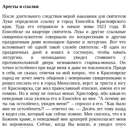
Аресты и ссылки
После длительного следствия мерой наказания для святителя
Луки определили ссылку в город Енисейск Красноярского
края. Туда его отправили в начале зимы 1923 года. В
Енисейске на квартире святитель Лука и другие ссыльные
священнослужители совершали по воскресеньям и другим
праздничным дням всенощное бдение и литургию. Вот что
вспоминает об одной такой службе святитель: «В один из
праздничных дней я вошел в гостиную, чтобы начать
литургию, и неожиданно увидел стоявшего у
противоположной двери незнакомого старика-монаха. Он
точно остолбенел при виде меня и даже не поклонился. Придя
в себя, он сказал, отвечая на мой вопрос, что в Красноярске
народ не хочет иметь общения с неверными священниками и
решил послать его в город Минусинск, верст за триста к югу
от Красноярска, где жил православный епископ, имени его не
помню. Но к нему не поехал монах Христофор, ибо какая-то
неведомая сила увлекла его в Енисейск ко мне. "А почему же
ты так остолбенел, увидев меня?" – спросил я его. "Как было
мне не остолбенеть?! — ответил он. — Десять лет тому назад
я видел сон, который как сейчас помню. Мне снилось, что я в
Божием храме, и неведомый мне архиерей рукополагает меня
во иеромонаха. Сейчас, когда Вы вошли, я увидел этого