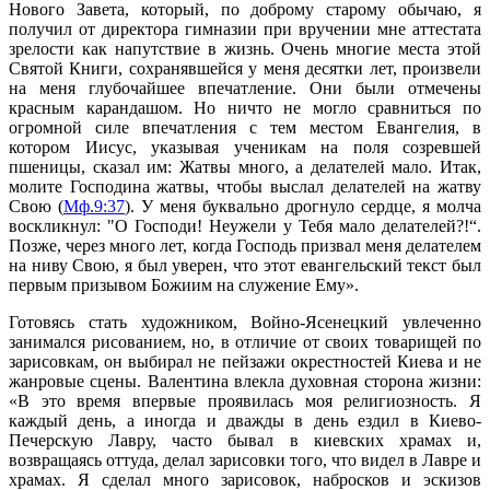
Нового Завета, который, по доброму старому обычаю, я
получил от директора гимназии при вручении мне аттестата
зрелости как напутствие в жизнь. Очень многие места этой
Святой Книги, сохранявшейся у меня десятки лет, произвели
на меня глубочайшее впечатление. Они были отмечены
красным карандашом. Но ничто не могло сравниться по
огромной силе впечатления с тем местом Евангелия, в
котором Иисус, указывая ученикам на поля созревшей
пшеницы, сказал им: Жатвы много, а делателей мало. Итак,
молите Господина жатвы, чтобы выслал делателей на жатву
Свою (
Мф.9:37
). У меня буквально дрогнуло сердце, я молча
воскликнул: "О Господи! Неужели у Тебя мало делателей?!“.
Позже, через много лет, когда Господь призвал меня делателем
на ниву Свою, я был уверен, что этот евангельский текст был
первым призывом Божиим на служение Ему».
Готовясь стать художником, Войно-Ясенецкий увлеченно
занимался рисованием, но, в отличие от своих товарищей по
зарисовкам, он выбирал не пейзажи окрестностей Киева и не
жанровые сцены. Валентина влекла духовная сторона жизни:
«В это время впервые проявилась моя религиозность. Я
каждый день, а иногда и дважды в день ездил в Киево-
Печерскую Лавру, часто бывал в киевских храмах и,
возвращаясь оттуда, делал зарисовки того, что видел в Лавре и
храмах. Я сделал много зарисовок, набросков и эскизов