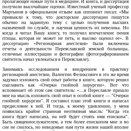
пролагающее новые пути в медицине. И книга, и диссертация
получили высочайшие оценки. Известный ученый профессор
Мартынов в официальном отзыве как оппонент писал: «Мы
привыкли к тому, что докторские диссертации пишутся
обычно на заданную тему с целью получения высших
назначений по службе, и научная ценность их невелика. Но
когда я читал Вашу книгу, то получил впечатление пения
птицы, которая не может не петь, и высоко оценил ее». В
диссертацию «Регионарная анестезия» были включены
отчеты о деятельности Переяславской земской больницы,
отличные иллюстрации и фотографии (фотографированием
святитель начал увлекаться в Переяславле).
Занимаясь исследованием и внедрением в практику
регионарной анестезии, Валентин Феликсович в это же время
задумал изложить свой опыт работы в книге, которую решил
озаглавить как «Очерки гнойной хирургии». Вот что
вспоминает об этом сам святитель: «…в Переславле пришло
мне на мысль изложить свой опыт в особой книге — "Очерки
гнойной хирургии". Я составил план этой книги и написал
предисловие к ней. И тогда, к моему удивлению, у меня
появилась крайне странная неотвязная мысль: "Когда эта
книга будет написана, на ней будет стоять имя епископа".
Быть священнослужителем, а тем более епископом мне и во
сне не снилось, но неведомые нам пути жизни нашей вполне