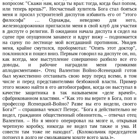
вопросом: "Скажи нам, когда ты врал: тогда, когда был попом,
или теперь врешь?". Несчастный хулитель Бога стал бояться
меня и просил устроителей диспутов избавить его от "этого
философа" … Однажды, неведомо для него,
железнодорожники пригласили меня в свой клуб для участия
в диспуте о религии. В ожидании начала диспута я сидел на
сцене при опущенном занавесе и вдруг вижу – поднимается
на сцену по лестнице мой всегдашний противник. Увидев
меня, крайне смутился, пробормотал: "Опять этот доктор",
поклонился и пошел вниз. Первым говорил на диспуте он, но,
как всегда, мое выступление совершенно разбило все его
доводы, и рабочие наградили меня громкими
аплодисментами». Отец Валентин Войно-Ясенецкий готов
был мужественно отстаивать свою веру перед всеми, в том
числе и перед представителями безбожной власти. Пример
этого можно найти в его автобиографии, когда он выступал в
качестве защитника в так называемом «деле врачей»,
сфабрикованном властями. «"Как это вы верите в Бога, поп и
профессор Ясенецкий-Войно? Разве вы его видели, своего
Бога?" – спрашивал чекист Петерс. "Бога я действительно не
видел, гражданин общественный обвинитель, – отвечал отец
Валентин. – Но я много оперировал на мозге и, открывая
черепную коробку, никогда не видел там также и ума. И
совести там тоже не находил". (Колокольчик председателя
потонул в долго не смолкавшем хохоте всего зала.)».