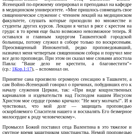
Ясенецкий по-прежнему оперировал и преподавал на кафедре
в медицинском университете. «Мне пришлось совмещать свое
священническое служение с чтением лекций на медицинском
факультете, слушать которые приходили во множестве и
студенты других курсов. Лекции я читал в рясе с крестом на
груди: в то время еще было возможно невозможное теперь. Я
оставался и главным хирургом Ташкентской городской
больницы, потому служил в соборе только по воскресеньям.
Преосвященный Иннокентий, редко проповедовавший,
назначил меня четвертым священником собора и поручил мне
все дело проповеди. При этом он сказал мне словами апостола
Павла: "Ваше дело не крестити, а благовестити"»
(ср.:
1Кор.1:17
), – вспоминал он.
Принятие сана произвело огромную сенсацию в Ташкенте, а
сам Войно-Ясенецкий говорил о причинах, побудивших его к
началу служения Церкви, так: «При виде кощунственных
карнавалов и издевательств над Господом нашим Иисусом
Христом мое сердце громко кричало: "Не могу молчать!". И я
чувствовал, что мой долг — защищать проповедью
оскорбляемого Спасителя нашего и восхвалять Его безмерное
милосердие к роду человеческому».
Промысел Божий поставил отца Валентина в это тяжелое и
смутное время защитником христианства. Немой проповедью