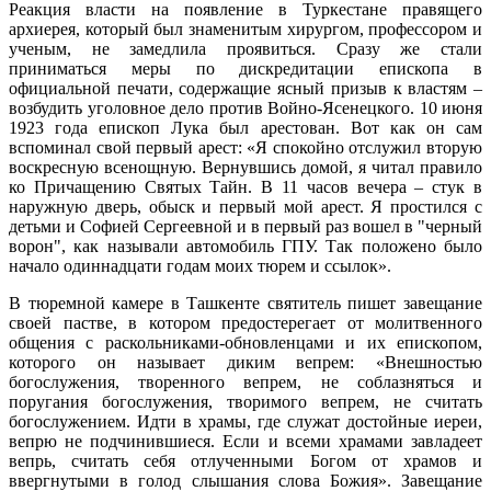
Реакция власти на появление в Туркестане правящего
архиерея, который был знаменитым хирургом, профессором и
ученым, не замедлила проявиться. Сразу же стали
приниматься меры по дискредитации епископа в
официальной печати, содержащие ясный призыв к властям –
возбудить уголовное дело против Войно-Ясенецкого. 10 июня
1923 года епископ Лука был арестован. Вот как он сам
вспоминал свой первый арест: «Я спокойно отслужил вторую
воскресную всенощную. Вернувшись домой, я читал правило
ко Причащению Святых Тайн. В 11 часов вечера – стук в
наружную дверь, обыск и первый мой арест. Я простился с
детьми и Софией Сергеевной и в первый раз вошел в "черный
ворон", как называли автомобиль ГПУ. Так положено было
начало одиннадцати годам моих тюрем и ссылок».
В тюремной камере в Ташкенте святитель пишет завещание
своей пастве, в котором предостерегает от молитвенного
общения с раскольниками-обновленцами и их епископом,
которого он называет диким вепрем: «Внешностью
богослужения, творенного вепрем, не соблазняться и
поругания богослужения, творимого вепрем, не считать
богослужением. Идти в храмы, где служат достойные иереи,
вепрю не подчинившиеся. Если и всеми храмами завладеет
вепрь, считать себя отлученными Богом от храмов и
ввергнутыми в голод слышания слова Божия». Завещание