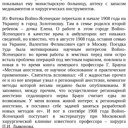
показывал ему монастырскую больницу, аптеку с запасом
медикаментов и хирургических инструментов.
Из Фатежа Войно-Ясенецкие переехали в начале 1908 года на
Украину в город Золотоношу. Там в семье родился второй
ребенок – дочка Елена. О работе в этом городе Войно-
Ясенецкого в качестве врача в амбулатории нет никаких
сведений, но известно, что в августе 1908 года, оставив семью
на Украине, Валентин Феликсович едет в Москву. Поездка
туда была мотивирована научным интересом Войно-
Ясенецкого: во время работы в земствах перед ним остро
встала проблема операций под местным наркозом, повлияла и
новая в то время книга немецкого профессора Г. Брауна
«Местная анестезия, ее научное обоснование и практические
применения». Святитель вспоминал: «Я с жадностью прочел
ее и из нее впервые узнал о регионарной анестезии, немногие
методы которой весьма недавно были опубликованы. Я
запомнил, между прочим, что осуществление регионарной
анестезии седалищного нерва Браун считает едва ли
возможным. У меня возник живой интерес к регионарной
анестезии, я поставил себе задачей заняться разработкой
новых методов ее». И вот в сентябре 1908 года Войно-
Ясенецкий поступает в экстернатуру при Московской
хирургической клинике известного профессора – хирурга
П.И. Дьяконова.