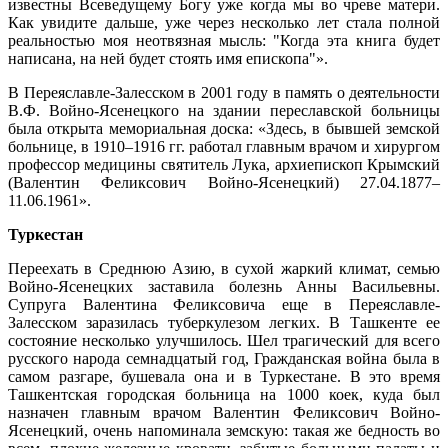
известны Всеведущему Богу уже когда мы во чреве матери.
Как увидите дальше, уже через несколько лет стала полной
реальностью моя неотвязная мысль: "Когда эта книга будет
написана, на ней будет стоять имя епископа"».
В Переяславле-Залесском в 2001 году в память о деятельности
В.Ф. Войно-Ясенецкого на здании переславской больницы
была открыта мемориальная доска: «Здесь, в бывшей земской
больнице, в 1910–1916 гг. работал главным врачом и хирургом
профессор медицины святитель Лука, архиепископ Крымский
(Валентин Феликсович Войно-Ясенецкий) 27.04.1877–
11.06.1961».
Туркестан
Переехать в Среднюю Азию, в сухой жаркий климат, семью
Войно-Ясенецких заставила болезнь Анны Васильевны.
Супруга Валентина Феликсовича еще в Переяславле-
Залесском заразилась туберкулезом легких. В Ташкенте ее
состояние несколько улучшилось. Шел трагический для всего
русского народа семнадцатый год, Гражданская война была в
самом разгаре, бушевала она и в Туркестане. В это время
Ташкентская городская больница на 1000 коек, куда был
назначен главным врачом Валентин Феликсович Войно-
Ясенецкий, очень напоминала земскую: такая же бедность во