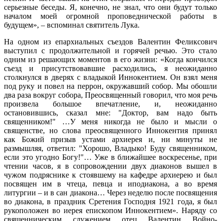
серьезные беседы. Я, конечно, не знал, что они будут только
началом моей огромной проповеднической работы в
будущем», – вспоминал святитель Лука.
На одном из епархиальных съездов Валентин Феликсович
выступил с продолжительной и горячей речью. Это стало
одним из решающих моментов в его жизни: «Когда кончился
съезд и присутствовавшие расходились, я неожиданно
столкнулся в дверях с владыкой Иннокентием. Он взял меня
под руку и повел на перрон, окружавший собор. Мы обошли
два раза вокруг собора, Преосвященный говорил, что моя речь
произвела большое впечатление, и, неожиданно
остановившись, сказал мне: "Доктор, вам надо быть
священником!" …У меня никогда не было и мысли о
священстве, но слова преосвященного Иннокентия принял
как Божий призыв устами архиерея и, ни минуты не
размышляя, ответил: "Хорошо, Владыко! Буду священником,
если это угодно Богу!"… Уже в ближайшее воскресенье, при
чтении часов, я в сопровождении двух диаконов вышел в
чужом подряснике к стоявшему на кафедре архиерею и был
посвящен им в чтеца, певца и иподиакона, а во время
литургии – и в сан диакона… Через неделю после посвящения
во диакона, в праздник Сретения Господня 1921 года, я был
рукоположен во иерея епископом Иннокентием». Наряду со
священническим служением отец Валентин Войно-