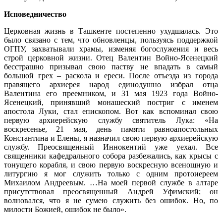
Исповедничество
Церковная жизнь в Ташкенте постепенно ухудшалась. Это
было связано с тем, что обновленцы, пользуясь поддержкой
ОГПУ, захватывали храмы, изменяя богослужения и весь
строй церковной жизни. Отец Валентин Войно-Ясенецкий
бесстрашно призывал свою паству не впадать в самый
большой грех – раскола и ереси. После отъезда из города
правящего архиерея народ единодушно избрал отца
Валентина его преемником, и 31 мая 1923 года Войно-
Ясенецкий, принявший монашеский постриг с именем
апостола Луки, стал епископом. Вот как вспоминал свою
первую архиерейскую службу святитель Лука: «На
воскресенье, 21 мая, день памяти равноапостольных
Константина и Елены, я назначил свою первую архиерейскую
службу. Преосвященный Иннокентий уже уехал. Все
священники кафедрального собора разбежались, как крысы с
тонущего корабля, и свою первую воскресную всенощную и
литургию я мог служить только с одним протоиереем
Михаилом Андреевым. …На моей первой службе в алтаре
присутствовал преосвященный Андрей Уфимский; он
волновался, что я не сумею служить без ошибок. Но, по
милости Божией, ошибок не было».