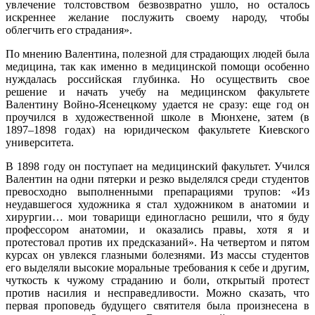
увлечение толстовством безвозвратно ушло, но осталось
искреннее желание послужить своему народу, чтобы
облегчить его страдания».
По мнению Валентина, полезной для страдающих людей была
медицина, так как именно в медицинской помощи особенно
нуждалась российская глубинка. Но осуществить свое
решение и начать учебу на медицинском факультете
Валентину Войно-Ясенецкому удается не сразу: еще год он
проучился в художественной школе в Мюнхене, затем (в
1897–1898 годах) на юридическом факультете Киевского
университета.
В 1898 году он поступает на медицинский факультет. Учился
Валентин на одни пятерки и резко выделялся среди студентов
превосходно выполненными препарациями трупов: «Из
неудавшегося художника я стал художником в анатомии и
хирургии… мои товарищи единогласно решили, что я буду
профессором анатомии, и оказались правы, хотя я и
протестовал против их предсказаний». На четвертом и пятом
курсах он увлекся глазными болезнями. Из массы студентов
его выделяли высокие моральные требования к себе и другим,
чуткость к чужому страданию и боли, открытый протест
против насилия и несправедливости. Можно сказать, что
первая проповедь будущего святителя была произнесена в