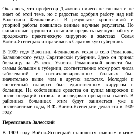
Оказалось, что профессор Дьяконов ничего не слышал и не
знает об этой теме, но с радостью одобрил работу над ней
Валентина Феликсовича. В результате кропотливой и
упорной работы появились ценные научные результаты. Но
финансовые трудности заставили прервать научную работу и
продолжить практическую хирургию в земствах. Семья
Войно-Ясенецких отправилась в Саратовскую губернию.
В 1909 году Валентин Феликсович уехал в село Романовка
Балашовского уезда Саратовской губернии. Здесь он принял
больницу на 25 коек. Участок Романовской волости был
самым большим в губернии, соответственно этому рост числа
заболеваний и госпитализированных больных был
значительно выше, чем в других волостях. Молодой и
энергичный главврач был единственным хирургом в
больнице. На собственные средства он купил микроскоп и
после операций готовил и исследовал препараты тканей. В
районных больницах этим будут заниматься уже в
послевоенные годы; В.Ф. Войно-Ясенецкий делал это в 1909
году.
Переяславль-Залесский
В 1909 году Войно-Ясенецкий становится главным врачом