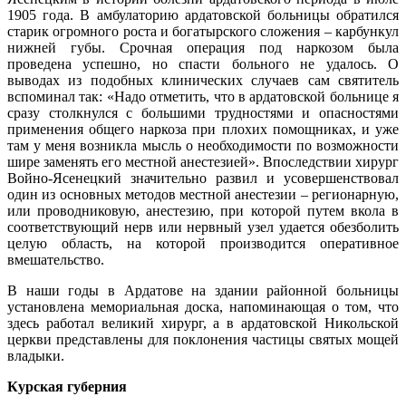
1905 года. В амбулаторию ардатовской больницы обратился
старик огромного роста и богатырского сложения – карбункул
нижней губы. Срочная операция под наркозом была
проведена успешно, но спасти больного не удалось. О
выводах из подобных клинических случаев сам святитель
вспоминал так: «Надо отметить, что в ардатовской больнице я
сразу столкнулся с большими трудностями и опасностями
применения общего наркоза при плохих помощниках, и уже
там у меня возникла мысль о необходимости по возможности
шире заменять его местной анестезией». Впоследствии хирург
Войно-Ясенецкий значительно развил и усовершенствовал
один из основных методов местной анестезии – регионарную,
или проводниковую, анестезию, при которой путем вкола в
соответствующий нерв или нервный узел удается обезболить
целую область, на которой производится оперативное
вмешательство.
В наши годы в Ардатове на здании районной больницы
установлена мемориальная доска, напоминающая о том, что
здесь работал великий хирург, а в ардатовской Никольской
церкви представлены для поклонения частицы святых мощей
владыки.
Курская губерния