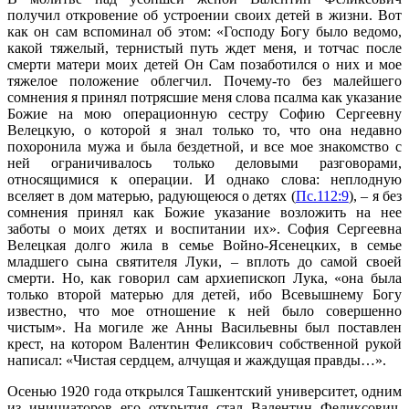
получил откровение об устроении своих детей в жизни. Вот
как он сам вспоминал об этом: «Господу Богу было ведомо,
какой тяжелый, тернистый путь ждет меня, и тотчас после
смерти матери моих детей Он Сам позаботился о них и мое
тяжелое положение облегчил. Почему-то без малейшего
сомнения я принял потрясшие меня слова псалма как указание
Божие на мою операционную сестру Софию Сергеевну
Велецкую, о которой я знал только то, что она недавно
похоронила мужа и была бездетной, и все мое знакомство с
ней ограничивалось только деловыми разговорами,
относящимися к операции. И однако слова: неплодную
вселяет в дом матерью, радующеюся о детях (
Пс.112:9
), – я без
сомнения принял как Божие указание возложить на нее
заботы о моих детях и воспитании их». София Сергеевна
Велецкая долго жила в семье Войно-Ясенецких, в семье
младшего сына святителя Луки, – вплоть до самой своей
смерти. Но, как говорил сам архиепископ Лука, «она была
только второй матерью для детей, ибо Всевышнему Богу
известно, что мое отношение к ней было совершенно
чистым». На могиле же Анны Васильевны был поставлен
крест, на котором Валентин Феликсович собственной рукой
написал: «Чистая сердцем, алчущая и жаждущая правды…».
Осенью 1920 года открылся Ташкентский университет, одним
из инициаторов его открытия стал Валентин Феликсович.