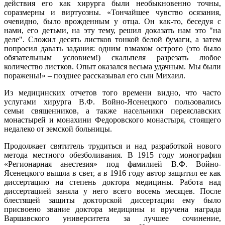
действия его как хирурга были необыкновенно точны,
соразмерны и виртуозны. «Тончайшее чувство осязания,
очевидно, было врожденным у отца. Он как-то, беседуя с
нами, его детьми, на эту тему, решил доказать нам это "на
деле". Сложил десять листков тонкой белой бумаги, а затем
попросил давать задания: одним взмахом острого (это было
обязательным условием!) скальпеля разрезать любое
количество листков. Опыт оказался весьма удачным. Мы были
поражены!» – позднее рассказывал его сын Михаил.
Из медицинских отчетов того времени видно, что часто
услугами хирурга В.Ф. Войно-Ясенецкого пользовались
семьи священников, а также насельники переяславских
монастырей и монахини Федоровского монастыря, стоящего
недалеко от земской больницы.
Продолжает святитель трудиться и над разработкой нового
метода местного обезболивания. В 1915 году монография
«Регионарная анестезия» под фамилией В.Ф. Войно-
Ясенецкого вышла в свет, а в 1916 году автор защитил ее как
диссертацию на степень доктора медицины. Работа над
диссертацией заняла у него всего восемь месяцев. После
блестящей защиты докторской диссертации ему было
присвоено звание доктора медицины и вручена награда
Варшавского университета за лучшее сочинение,