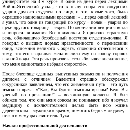
университете на 3-м курсе. В один из дней перед лекциями
Войно-Ясенецкий узнал, что в пылу спора его сокурсник
ударил другого студента по лицу, и это, кроме того, было
окрашено национальными красками: «…перед одной лекцией
я узнал, что один из товарищей по курсу – поляк – ударил по
щеке другого товарища – еврея. По окончании лекции я встал
и попросил внимания. Все примолкли. Я произнес страстную
речь, обличавшую безобразный поступок студента-поляка. Я
говорил о высших нормах нравственности, о перенесении
обид, вспомнил великого Сократа, спокойно отнесшегося к
тому, что его сварливая жена вылила ему на голову горшок
грязной воды. Эта речь произвела столь большое впечатление,
что меня единогласно избрали старостой».
После блестяще сданных выпускных экзаменов и получения
диплома с отличием Валентин страшно обескуражил
сокурсников заявлением, что его жизненный путь – это путь
земского врача. «"Как, Вы будете земским врачом? Ведь Вы
ученый по призванию!" – воскликнули коллеги. Я был
обижен тем, что они меня совсем не понимают, ибо я изучал
медицину с исключительной целью быть всю жизнь
деревенским – мужицким врачом, помогать бедным людям», –
писал в мемуарах святитель Лука.
Начало профессиональной деятельности