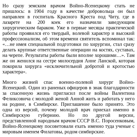
Но сразу земским врачом Войно-Ясенецкому стать не
пришлось: в 1904 году в качестве добровольца он был
направлен в госпиталь Красного Креста под Читу, где в
лазарете на 200 коек его назначили заведующим
хирургическим бараком. Уже в первые месяцы практической
работы проявился его твердый, волевой характер и высокий
профессионализм, об этом времени святитель вспоминал так:
«…не имея специальной подготовки по хирургии, стал сразу
делать крупные ответственные операции на костях, суставах,
на черепе. Результаты работы были вполне хорошими…». Там
же он женился на сестре милосердия Анне Ланской, которая
покорила хирурга «исключительной добротой и кротостью
характера».
Много жизней спас военно-полевой хирург Войно-
Ясенецкий. Один из раненых офицеров в знак благодарности
за спасенную жизнь пригласил после войны Валентина
Феликсовича с молодой женой Анной жить и работать у него
на родине, в Симбирске. Приглашение было принято. Это
одна из версий, почему молодой врач приехал именно в
Симбирскую губернию. Но по другой версии,
представленной народным врачом СССР В.С. Поросенковым,
Войно-Ясенецкому посоветовали ехать именно туда ученые с
мировым именем Филатовы, родом симбирские.