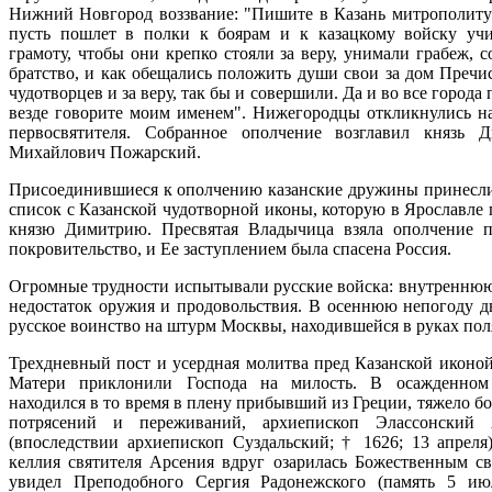
Нижний Новгород воззвание: "Пишите в Казань митрополиту
пусть пошлет в полки к боярам и к казацкому войску уч
грамоту, чтобы они крепко стояли за веру, унимали грабеж, 
братство, и как обещались положить души свои за дом Пречис
чудотворцев и за веру, так бы и совершили. Да и во все города 
везде говорите моим именем". Нижегородцы откликнулись н
первосвятителя. Собранное ополчение возглавил князь 
Михайлович Пожарский.
Присоединившиеся к ополчению казанские дружины принесли
список с Казанской чудотворной иконы, которую в Ярославле 
князю Димитрию. Пресвятая Владычица взяла ополчение 
покровительство, и Ее заступлением была спасена Россия.
Огромные трудности испытывали русские войска: внутреннюю
недостаток оружия и продовольствия. В осеннюю непогоду д
русское воинство на штурм Москвы, находившейся в руках пол
Трехдневный пост и усердная молитва пред Казанской иконо
Матери приклонили Господа на милость. В осажденном
находился в то время в плену прибывший из Греции, тяжело б
потрясений и переживаний, архиепископ Элассонский 
(впоследствии архиепископ Суздальский; † 1626; 13 апреля
келлия святителя Арсения вдруг озарилась Божественным св
увидел Преподобного Сергия Радонежского (память 5 и