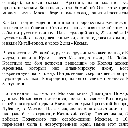
сентября), который сказал: "Арсений, наши молитвы у
предстательством Богородицы суд Божий об Отечестве пре
милость; заутра Москва будет в руках осаждающих и Россия спа
Как бы в подтверждение истинности пророчества архиепископ
исцеление от болезни. Святитель послал известие об этом р
событии русским воинам. На следующий день, 22 октября 16
русские войска, воодушевленные видением, одержали крупну
и взяли Китай-город, а через 2 дня - Кремль.
В воскресенье, 25 октября, русские дружины торжественно, с
ходом, пошли в Кремль, неся Казанскую икону. На Лобн
Крестный ход был встречен вышедшим из Кремля архиеп
Арсением, который нес Владимирскую икону Бого
сохраненную им в плену. Потрясенный свершившейся встре
чудотворных икон Богородицы, народ со слезами молился 
Заступнице.
По изгнании поляков из Москвы князь Димитрий Пожарс
данным Никоновской летописи, поставил святую Казанскую
своей приходской церкви Введения во храм Пресвятой Богоро
Лубянке, в Москве. Позже иждивением князя-патриота на
площади был воздвигнут Казанский собор. Святая икона, 
войсках Пожарского при освобождении Москвы, в 16
перенесена была в новоустроенный храм. Ныне этот свят