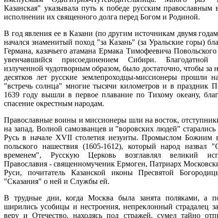
Казанская" указывала путь к победе русским православным 
исполнении их священного долга перед Богом и Родиной.
В год явления ее в Казани (по другим источникам двумя года
начался знаменитый поход "за Казань" (за Уральские горы) б
Германа, казачьего атамана Ермака Тимофеевича Повольского 
увенчавшийся присоединением Сибири. Благодатной э
излученной чудотворным образом, было достаточно, чтобы за 
десятков лет русские землепроходцы-миссионеры прошли на
"встречь солнца" многие тысячи километров и в праздник П
1639 году вышли в первое плавание по Тихому океану, благ
спасение окрестным народам.
Православные воины и миссионеры шли на восток, отступник
на запад. Волной самозванцев и "воровских людей" старались
Русь в начале ХVII столетия иезуиты. Промыслом Божиим 
польского нашествия (1605-1612), который народ назвал 
временем", Русскую Церковь возглавлял великий исп
Православия - священномученик Ермоген, Патриарх Московски
Руси, почитатель Казанской иконы Пресвятой Богородиц
"Сказания" о ней и Службы ей.
В трудные дни, когда Москва была занята поляками, а п
ширились усобицы и нестроения, непреклонный страдалец з
веру и Отечество, находясь под стражей, сумел тайно отп