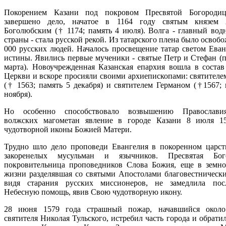
Покорением Казани под покровом Пресвятой Богороди
завершено дело, начатое в 1164 году святым князем 
Боголюбским († 1174; память 4 июля). Волга - главный вод
страны - стала русской рекой. Из татарского плена было освоб
000 русских людей. Началось просвещение татар светом Еван
истины. Явились первые мученики - святые Петр и Стефан (п
марта). Новоучрежденная Казанская епархия вошла в состав
Церкви и вскоре просияли своими архиепископами: святителе
(† 1563; память 5 декабря) и святителем Германом (†1567; 
ноября).
Но особенно способствовало возвышению Православи
волжских магометан явление в городе Казани 8 июля 1
чудотворной иконы Божией Матери.
Трудно шло дело проповеди Евангелия в покоренном царст
закоренелых мусульман и язычников. Пресвятая Бого
покровительница проповедников Слова Божия, еще в земн
жизни разделявшая со святыми Апостолами благовестнически
видя старания русских миссионеров, не замедлила пос
Небесную помощь, явив Свою чудотворную икону.
28 июня 1579 года страшный пожар, начавшийся около
святителя Николая Тульского, истребил часть города и обрати