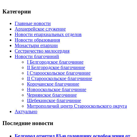
Категории
Главные новости
Архиерейское служение
Новости епархиальных отделов
Новости образования
Монастыри епархии
Сестричество милосердия
Новости благочиний
I Белгородское благочиние
II Белгородское благочиние
I Старооскольское благочиние
II Старооскольское благочиние
Корочанское благочиние
Новооскольское благочиние
Чернянское благочиние
Шебекинское благочиние
Митрополичий центр Старооскольского округа
Актуально
Последние новости
Белгород отметил 83-ю годовщину освобождения от