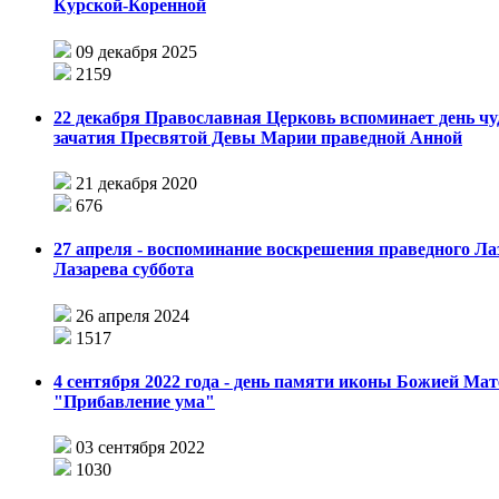
Курской-Коренной
09 декабря 2025
2159
22 де­каб­ря Пра­во­слав­ная Цер­ковь вспо­ми­на­ет день чу­д
за­ча­тия Пре­свя­той Де­вы Ма­рии пра­вед­ной Ан­ной
21 декабря 2020
676
27 апреля - воспоминание воскрешения праведного Ла
Лазарева суббота
26 апреля 2024
1517
4 сентября 2022 года - день памяти иконы Божией Ма
"Прибавление ума"
03 сентября 2022
1030