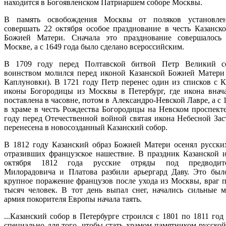
находится в Богоявленском Патриаршем соборе Москвы.
В память освобождения Москвы от поляков установле
совершать 22 октября особое празднование в честь Казанск
Божией Матери. Сначала это празднование совершалось
Москве, а с 1649 года было сделано всероссийским.
В 1709 году перед Полтавской битвой Петр Великий с
воинством молился перед иконой Казанской Божией Матери 
Каплуновки). В 1721 году Петр перенес один из списков с К
иконы Богородицы из Москвы в Петербург, где икона внач
поставлена в часовне, потом в Александро-Невской Лавре, а с 
в храме в честь Рождества Богородицы на Невском проспекте
году перед Отечественной войной святая икона Небесной За
перенесена в новосозданный Казанский собор.
В 1812 году Казанский образ Божией Матери осенял русских
отразивших французское нашествие. В праздник Казанской 
октября 1812 года русские отряды под предводите
Милорадовича и Платова разбили арьергард Даву. Это был
крупное поражение французов после ухода из Москвы, враг п
тысяч человек. В тот день выпал снег, начались сильные м
армия покорителя Европы начала таять.
...Казанский собор в Петербурге строился с 1801 по 1811 год
специально для того, чтобы стать храмом-памятником русской