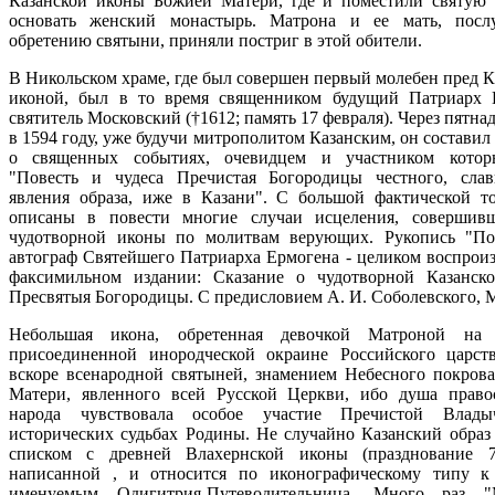
Казанской иконы Божией Матери, где и поместили святую 
основать женский монастырь. Матрона и ее мать, посл
обретению святыни, приняли постриг в этой обители.
В Никольском храме, где был совершен первый молебен пред К
иконой, был в то время священником будущий Патриарх 
святитель Московский (†1612; память 17 февраля). Через пятнад
в 1594 году, уже будучи митрополитом Казанским, он составил
о священных событиях, очевидцем и участником котор
"Повесть и чудеса Пречистая Богородицы честного, сла
явления образа, иже в Казани". С большой фактической т
описаны в повести многие случаи исцеления, совершив
чудотворной иконы по молитвам верующих. Рукопись "По
автограф Святейшего Патриарха Ермогена - целиком воспроиз
факсимильном издании: Сказание о чудотворной Казанск
Пресвятыя Богородицы. С предисловием А. И. Соболевского, М
Небольшая икона, обретенная девочкой Матроной на 
присоединенной инородческой окраине Российского царств
вскоре всенародной святыней, знамением Небесного покров
Матери, явленного всей Русской Церкви, ибо душа право
народа чувствовала особое участие Пречистой Влад
исторических судьбах Родины. Не случайно Казанский образ 
списком с древней Влахернской иконы (празднование 7
написанной , и относится по иконографическому типу к
именуемым Одигитрия-Путеводительница. Много раз "