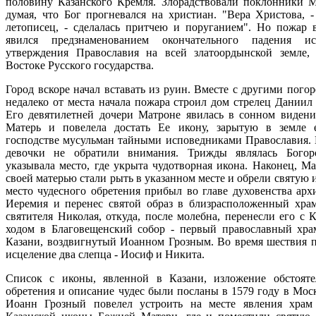
половину Казанского Кремля. Злорадствовали поклонники М
думая, что Бог прогневался на христиан. "Вера Христова, -
летописец, - сделалась притчею и поруганием". Но пожар 
явился предзнаменованием окончательного падения и
утверждения Православия на всей златоордынской земле,
Востоке Русского государства.
Город вскоре начал вставать из руин. Вместе с другими пого
недалеко от места начала пожара строил дом стрелец Даниил
Его девятилетней дочери Матроне явилась в сонном виден
Матерь и повелела достать Ее икону, зарытую в земле
господстве мусульман тайными исповедниками Православия. 
девочки не обратили внимания. Трижды являлась Богор
указывала место, где укрыта чудотворная икона. Наконец, Ма
своей матерью стали рыть в указанном месте и обрели святую 
место чудесного обретения прибыл во главе духовенства арх
Иеремия и перенес святой образ в близрасположенный хра
святителя Николая, откуда, после молебна, перенесли его с 
ходом в Благовещенский собор - первый православный хра
Казани, воздвигнутый Иоанном Грозным. Во время шествия 
исцеление два слепца - Иосиф и Никита.
Список с иконы, явленной в Казани, изложение обстояте
обретения и описание чудес были посланы в 1579 году в Моск
Иоанн Грозный повелел устроить на месте явления храм