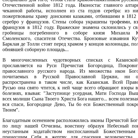
Отечественной войне 1812 года. Иконостас главного алтар
чеканной работы, исполнен из ста пудов серебра: из н
пожертвованы храму донскими казаками, отбившими в 1812 
серебро у французов. Стены собора украшены трофеями, в
французов в 1812 году. Вражеские знамена склонились у с
гробницы погребенного в соборе князя Михаила Ку
Смоленского, спасителя Отечества. Бронзовые изваяния Ку
Барклая де Толли стоят перед храмом у концов колоннады, по
обнявшей соборную площадь...
В многочисленных чудотворных списках с Казанско
прославляется на Руси Пречистая Богородица, Покрови
православного русского народа. Из множества икон Бог
почитаемых в Русской Православной Церкви, ни 
распространена в таком числе, как Казанская. Всей Прав
Русью она свято чтится, к ней чаще всего обращают взоры в
болезнях, взывая: "Заступнице усердная, Мати Господа Выш
всех молиши Сына Твоего Христа Бога нашего... всем полезна
вся спаси, Богородице Дево, Ты бо еси Божественный покр
Твоим".
Благодатным осенением расположились иконы Пречистой Бо
по лицу нашей Отчизны, воистину образуя Небесный по
неустанным ходатайством ниспосланный Божественным
принесшим Себя в жертву для спасения человечества. 