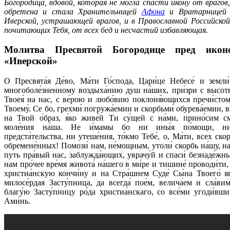
Богородица, вдовой, которая не могла спасти икону от врагов
обретена и стала Хранительницей
Афона
и Вратарницей
Иверской, устрашающей врагов, и в Православной Российской
почитающих Тебя, от всех бед и несчастий избавляющая.
Молитва Пресвятой Богородице пред ико
«Иверской»
О Пресвята́я Де́во, Ма́ти Го́спода, Цари́це Небесе́ и земли
многоболе́зненному воздыха́нию душ на́ших, при́зри с высоты
Твоея́ на нас, с ве́рою и любо́вию поклоня́ющихся пречи́стом
Твоему́. Се бо, грехми́ погружа́емии и скорбьми́ обурева́емии, 
на Твой о́браз, я́ко живе́й Ти су́щей с на́ми, прино́сим с
моле́ния на́ша. Не и́мамы бо ни ины́я по́мощи, ни
предста́тельства, ни утеше́ния, то́кмо Тебе́, о, Ма́ти, всех ско
обремене́нных! Помози́ нам, не́мощным, утоли́ скорбь на́шу, на
путь пра́вый нас, заблужда́ющих, уврачу́й и спаси́ безнаде́жны
нам про́чее вре́мя живота́ на́шего в ми́ре и тишине́ проводи́ти,
христиа́нскую кончи́ну и на Стра́шнем Суде́ Сы́на Твоего́ я
милосе́рдая Засту́пница, да всегда́ пое́м, велича́ем и сла́вим
благу́ю Засту́пницу ро́да христиа́нскаго, со все́ми угоди́вши
Ами́нь.