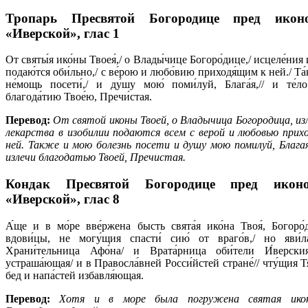
Тропарь Пресвятой Богородице пред ико
«Иверской»,
глас 1
От святы́я ико́ны Твоея́,/ о Влады́чице Богоро́дице,/ исцеле́ния 
подаю́тся оби́льно,/ с ве́рою и любо́вию приходя́щим к ней./ Та́
не́мощь посети́,/ и ду́шу мою́ поми́луй, Блага́я,// и те́л
благода́тию Твое́ю, Пречи́стая.
Перевод:
От святой иконы Твоей, о Владычица Богородица, из
лекарства в изобилии подаются всем с верой и любовью прих
ней. Также и мою болезнь посети и душу мою помилуй, Благая
излечи благодатью Твоей, Пречистая.
Кондак Пресвятой Богородице пред ико
«Иверской»,
глас 8
А́ще и в мо́ре вве́ржена бысть свята́я ико́на Твоя́, Богоро́
вдови́цы, не могу́щия спасти́ сию́ от враго́в,/ но яви́л
Храни́тельница Афо́на/ и Врата́рница оби́тели И́верския
устраша́ющая/ и в Правосла́вней Росси́йстей стране́// чту́щия Т
бед и напа́стей избавля́ющая.
Перевод:
Хотя и в море была погружена святая икон