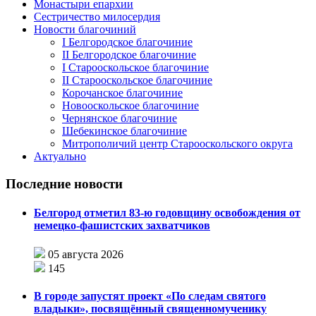
Монастыри епархии
Сестричество милосердия
Новости благочиний
I Белгородское благочиние
II Белгородское благочиние
I Старооскольское благочиние
II Старооскольское благочиние
Корочанское благочиние
Новооскольское благочиние
Чернянское благочиние
Шебекинское благочиние
Митрополичий центр Старооскольского округа
Актуально
Последние новости
Белгород отметил 83-ю годовщину освобождения от
немецко-фашистских захватчиков
05 августа 2026
145
В городе запустят проект «По следам святого
владыки», посвящённый священномученику