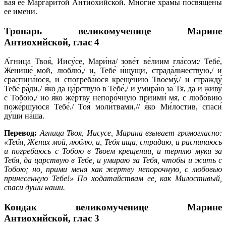
вая ее Мар­га­ри­той Ан­тио­хий­ской. Мно­гие хра­мы по­свя­ще­ны
ее име­ни.
Тропарь великомученице Марине
Антиохийской,
глас 4
А́гница Твоя́, Иису́се, Мари́на/ зове́т ве́лиим гла́сом:/ Тебе́,
Женише́ мой, люблю́,/ и, Тебе́ и́щущи, страда́льчествую,/ и
сраспина́юся, и спогреба́юся креще́нию Твоему́,/ и стражду́
Тебе́ ра́ди,/ я́ко да ца́рствую в Тебе́,/ и умира́ю за Тя, да и живу́
с Тобо́ю,/ но я́ко же́ртву непоро́чную приими́ мя, с любо́вию
поже́ршуюся Тебе́./ Тоя́ моли́твами,// я́ко Ми́лостив, спаси́
ду́ши на́ша.
Перевод:
Агница Твоя, Иисусе, Марина взывает громогласно:
«Тебя, Жених мой, люблю, и, Тебя ища, страдаю, и распинаюсь
и погребаюсь с Тобою в Твоем крещении, и терплю муки за
Тебя, да царствую в Тебе, и умираю за Тебя, чтобы и жить с
Тобою; но, прими меня как жертву непорочную, с любовью
принесенную Тебе!» По ходатайствам ее, как Милостивый,
спаси души наши.
Кондак великомученице Марине
Антиохийской,
глас 3