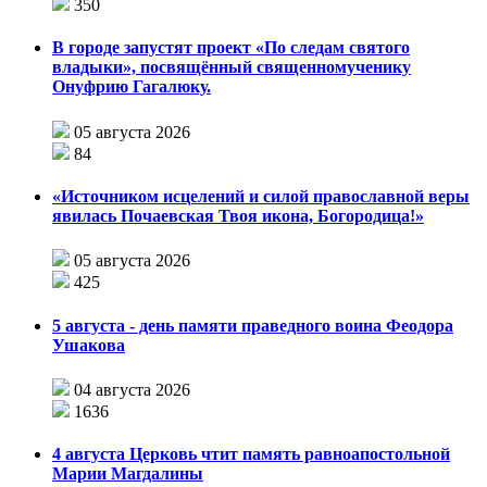
350
В городе запустят проект «По следам святого
владыки», посвящённый священномученику
Онуфрию Гагалюку.
05 августа 2026
84
«Источником исцелений и силой православной веры
явилась Почаевская Твоя икона, Богородица!»
05 августа 2026
425
5 августа - день памяти праведного воина Феодора
Ушакова
04 августа 2026
1636
4 августа Церковь чтит память равноапостольной
Марии Магдалины