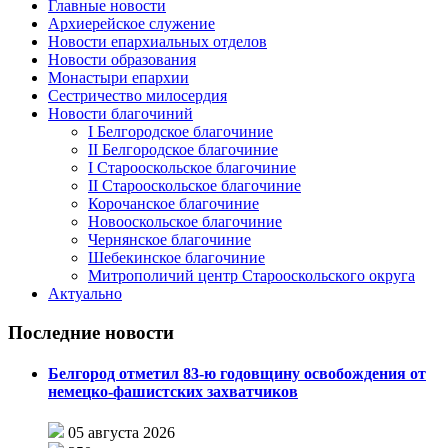
Главные новости
Архиерейское служение
Новости епархиальных отделов
Новости образования
Монастыри епархии
Сестричество милосердия
Новости благочиний
I Белгородское благочиние
II Белгородское благочиние
I Старооскольское благочиние
II Старооскольское благочиние
Корочанское благочиние
Новооскольское благочиние
Чернянское благочиние
Шебекинское благочиние
Митрополичий центр Старооскольского округа
Актуально
Последние новости
Белгород отметил 83-ю годовщину освобождения от
немецко-фашистских захватчиков
05 августа 2026