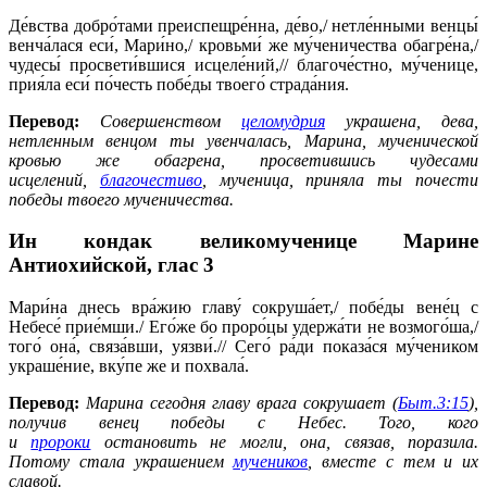
Де́вства добро́тами преиспещре́нна, де́во,/ нетле́нными венцы́
венча́лася еси́, Мари́но,/ кровьми́ же му́ченичества обагре́на,/
чудесы́ просвети́вшися исцеле́ний,// благоче́стно, му́ченице,
прия́ла еси́ по́честь побе́ды твоего́ страда́ния.
Перевод:
Совершенством
целомудрия
украшена, дева,
нетленным венцом ты увенчалась, Марина, мученической
кровью же обагрена, просветившись чудесами
исцелений,
благочестиво
, мученица, приняла ты почести
победы твоего мученичества.
Ин кондак великомученице Марине
Антиохийской,
глас 3
Мари́на днесь вра́жию главу́ сокруша́ет,/ побе́ды вене́ц с
Небесе́ прие́мши./ Его́же бо проро́цы удержа́ти не возмого́ша,/
того́ она́, связа́вши, уязви́.// Сего́ ра́ди показа́ся му́чеником
украше́ние, вку́пе же и похвала́.
Перевод:
Марина сегодня главу врага сокрушает (
Быт.3:15
),
получив венец победы с Небес. Того, кого
и
пророки
остановить не могли, она, связав, поразила.
Потому стала украшением
мучеников
, вместе с тем и их
славой.