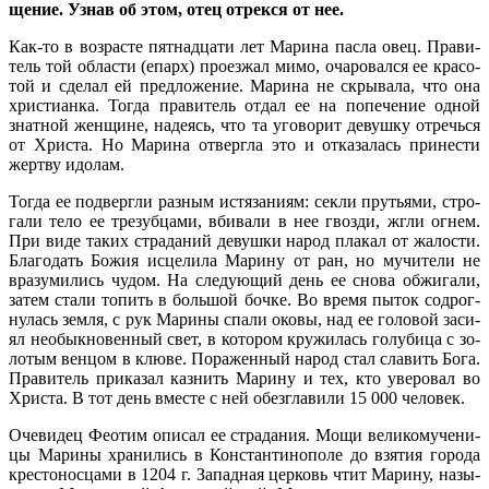
ще­ние. Узнав об этом, отец от­рек­ся от нее.
Как-то в воз­расте пят­на­дца­ти лет Ма­ри­на пас­ла овец. Пра­ви­
тель той об­ла­сти (епарх) про­ез­жал ми­мо, оча­ро­вал­ся ее кра­со­
той и сде­лал ей пред­ло­же­ние. Ма­ри­на не скры­ва­ла, что она
хри­сти­ан­ка. То­гда пра­ви­тель от­дал ее на по­пе­че­ние од­ной
знат­ной жен­щине, на­де­ясь, что та уго­во­рит де­вуш­ку от­речь­ся
от Хри­ста. Но Ма­ри­на от­верг­ла это и от­ка­за­лась при­не­сти
жерт­ву идо­лам.
То­гда ее под­верг­ли раз­ным ис­тя­за­ни­ям: сек­ли пру­тья­ми, стро­
га­ли те­ло ее тре­зуб­ца­ми, вби­ва­ли в нее гвоз­ди, жгли ог­нем.
При ви­де та­ких стра­да­ний де­вуш­ки на­род пла­кал от жа­ло­сти.
Бла­го­дать Бо­жия ис­це­ли­ла Ма­ри­ну от ран, но му­чи­те­ли не
вра­зу­ми­лись чу­дом. На сле­ду­ю­щий день ее сно­ва об­жи­га­ли,
за­тем ста­ли то­пить в боль­шой боч­ке. Во вре­мя пы­ток со­дрог­
ну­лась зем­ля, с рук Ма­ри­ны спа­ли око­вы, над ее го­ло­вой за­си­
ял необык­но­вен­ный свет, в ко­то­ром кру­жи­лась го­лу­би­ца с зо­
ло­тым вен­цом в клю­ве. По­ра­жен­ный на­род стал сла­вить Бо­га.
Пра­ви­тель при­ка­зал каз­нить Ма­ри­ну и тех, кто уве­ро­вал во
Хри­ста. В тот день вме­сте с ней обез­гла­ви­ли 15 000 че­ло­век.
Оче­ви­дец Фе­о­тим опи­сал ее стра­да­ния. Мо­щи ве­ли­ко­му­че­ни­
цы Ма­ри­ны хра­ни­лись в Кон­стан­ти­но­по­ле до взя­тия го­ро­да
кре­сто­нос­ца­ми в 1204 г. За­пад­ная цер­ковь чтит Ма­ри­ну, на­зы­