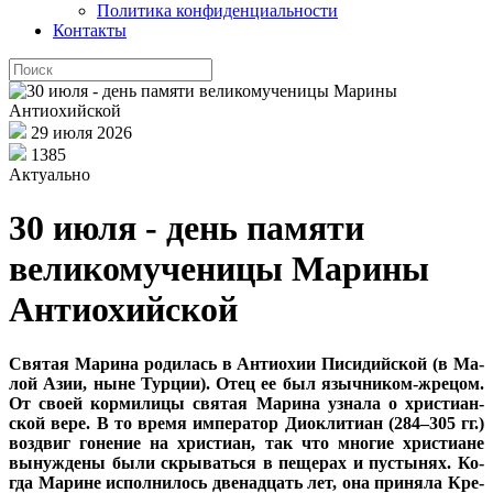
Политика конфиденциальности
Контакты
29 июля 2026
1385
Актуально
30 июля - день памяти
великомученицы Марины
Антиохийской
Свя­тая Ма­ри­на ро­ди­лась в Ан­тио­хии Пи­си­дий­ской (в Ма­
лой Азии, ныне Тур­ции). Отец ее был языч­ни­ком-жре­цом.
От сво­ей кор­ми­ли­цы свя­тая Ма­ри­на узна­ла о хри­сти­ан­
ской ве­ре. В то вре­мя им­пе­ра­тор Дио­кли­ти­ан (284–305 гг.)
воз­двиг го­не­ние на хри­сти­ан, так что мно­гие хри­сти­ане
вы­нуж­де­ны бы­ли скры­вать­ся в пе­ще­рах и пу­сты­нях. Ко­
гда Ма­рине ис­пол­ни­лось две­на­дцать лет, она при­ня­ла Кре­