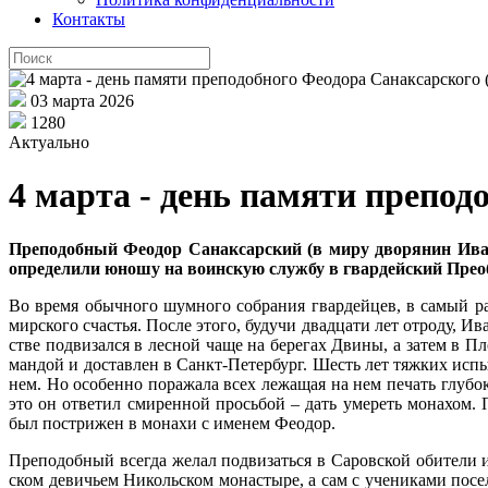
Контакты
03 марта 2026
1280
Актуально
4 марта - день памяти препод
Пре­по­доб­ный Фе­о­дор Са­нак­сар­ский (в ми­ру дво­ря­нин Иван
опре­де­ли­ли юно­шу на во­ин­скую служ­бу в гвар­дей­ский Пре­о
Во вре­мя обыч­но­го шум­но­го со­бра­ния гвар­дей­цев, в са­мый ра
мир­ско­го сча­стья. По­сле это­го, бу­дучи два­дца­ти лет от­ро­ду, 
стве под­ви­зал­ся в лес­ной ча­ще на бе­ре­гах Дви­ны, а за­тем в 
ман­дой и до­став­лен в Санкт-Пе­тер­бург. Шесть лет тяж­ких ис­пы­
нем. Но осо­бен­но по­ра­жа­ла всех ле­жа­щая на нем пе­чать глу­бо­к
это он от­ве­тил сми­рен­ной прось­бой – дать уме­реть мо­на­хом. П
был по­стри­жен в мо­на­хи с име­нем Фе­о­дор.
Пре­по­доб­ный все­гда же­лал под­ви­зать­ся в Са­ров­ской оби­те­ли
ском де­ви­чьем Ни­коль­ском мо­на­сты­ре, а сам с уче­ни­ка­ми по­се