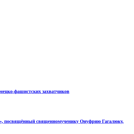
емецко-фашистских захватчиков
ки», посвящённый священномученику Онуфрию Гагалюку.