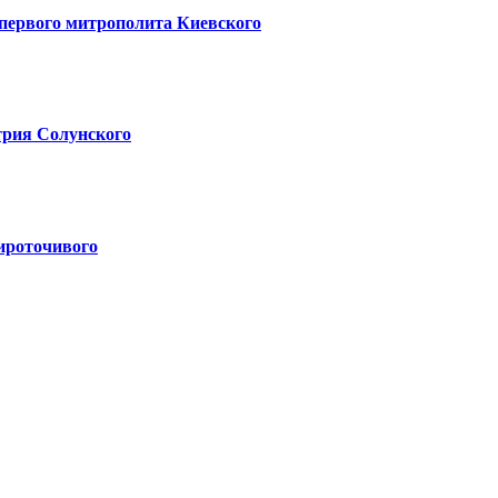
 первого митрополита Киевского
трия Солунского
ироточивого