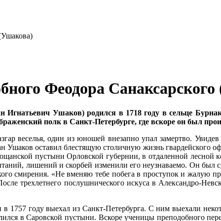
обного Феодора Санаксарского
 Иг­на­тье­вич Уша­ков) ро­дил­ся в 1718 го­ду в сель­це Бур­на­ко­
б­ра­жен­ский полк в Санкт-Пе­тер­бур­ге, где вско­ре он был про­из
з­гар ве­се­лья, один из юно­шей вне­зап­но упал за­мерт­во. Уви­дев
Иван Уша­ков оста­вил бле­стя­щую сто­лич­ную жизнь гвар­дей­ско­го офи
Пло­щан­ской пу­сты­ни Ор­лов­ской гу­бер­нии, в от­да­лен­ной лес­н
та­ний, ли­ше­ний и скор­бей из­ме­ни­ли его неузна­ва­е­мо. Он был су
о­го сми­ре­ния. «Не вме­няю те­бе по­бе­га в про­сту­пок и жа­лую пре
о­сле трех­лет­не­го по­слуш­ни­че­ско­го ис­ку­са в Алек­сан­дро-Нев­
 и в 1757 го­ду вы­ехал из Санкт-Пе­тер­бур­га. С ним вы­еха­ли неко­
­лил­ся в Са­ров­ской пу­сты­ни. Вско­ре уче­ни­цы пре­по­доб­но­го пе­р