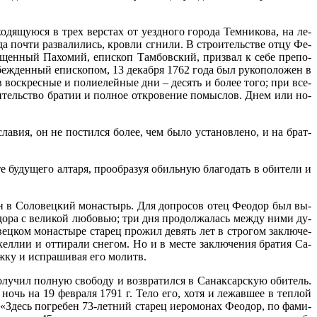
дя­щу­ю­ся в трех вер­стах от уезд­но­го го­ро­да Тем­ни­ко­ва, на ле­
да по­чти раз­ва­ли­лись, кров­ли сгни­ли. В стро­и­тель­стве от­цу Фе­
вя­щен­ный Па­хо­мий, епи­скоп Там­бов­ский, при­звал к се­бе пре­по­
убеж­ден­ный епи­ско­пом, 13 де­каб­ря 1762 го­да был ру­ко­по­ло­жен в
в вос­крес­ные и по­ли­е­лей­ные дни – де­сять и бо­лее то­го; при все­
ди­тель­ство бра­тии и пол­ное от­кро­ве­ние по­мыс­лов. Днем или но­
­сла­вия, он не по­стил­ся бо­лее, чем бы­ло уста­нов­ле­но, и на брат­
у­ду­ще­го ал­та­ря, про­об­ра­зуя обиль­ную бла­го­дать в оби­те­ли и
лан в Со­ло­вец­кий мо­на­стырь. Для до­про­сов отец Фе­о­дор был вы­
до­ра с ве­ли­кой лю­бо­вью; три дня про­дол­жа­лась меж­ду ни­ми ду­
­вец­ком мо­на­сты­ре ста­рец про­жил де­вять лет в стро­гом за­клю­че­
кел­лии и от­ти­ра­ли сне­гом. Но и в ме­сте за­клю­че­ния бра­тия Са­
рж­ку и ис­пра­ши­вая его мо­литв.
о­лу­чил пол­ную сво­бо­ду и воз­вра­тил­ся в Са­нак­сар­скую оби­тель.
 ночь на 19 фев­ра­ля 1791 г. Те­ло его, хо­тя и ле­жав­шее в теп­лой
ью: «Здесь по­гре­бен 73-лет­ний ста­рец иеро­мо­нах Фе­о­дор, по фа­ми­