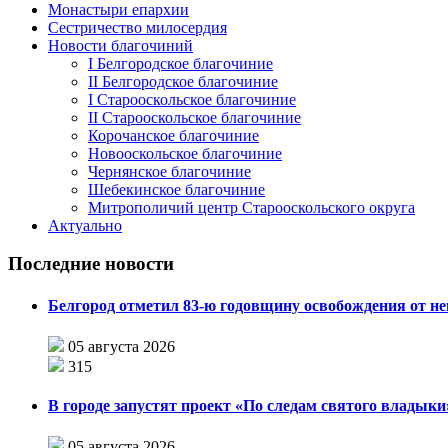
Монастыри епархии
Сестричество милосердия
Новости благочиний
I Белгородское благочиние
II Белгородское благочиние
I Старооскольское благочиние
II Старооскольское благочиние
Корочанское благочиние
Новооскольское благочиние
Чернянское благочиние
Шебекинское благочиние
Митрополичий центр Старооскольского округа
Актуально
Последние новости
Белгород отметил 83-ю годовщину освобождения от н
05 августа 2026
315
В городе запустят проект «По следам святого влады
05 августа 2026