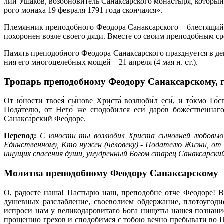
лии Уша­ков, воз­об­но­ви­тель Са­нак­сар­ско­го мо­на­сты­ря, ко­то­р
ро­го мо­на­ха 19 фев­ра­ля 1791 го­да скон­чал­ся».
Пле­мян­ник пре­по­доб­но­го Фе­о­до­ра Са­нак­сар­ско­го – бле­стя­щи
по­хо­ро­нен воз­ле сво­е­го дя­ди. Вме­сте со сво­им пре­по­доб­ным 
Па­мять пре­по­доб­но­го Фе­о­до­ра Са­нак­сар­ско­го празд­ну­ет­ся в 
ния его мно­го­це­леб­ных мо­щей – 21 ап­ре­ля (4 мая н. ст.).
Тропарь преподобному Феодору Санаксарскому,
От ю́ности твоея́ сы́нове Христа́ возлюби́л еси́, и то́кмо Го́с
Пода́телю, от Него́ же сподо́бился еси́ даро́в боже́ственнаг
Санакса́рский Фео́доре.
Перевод:
С юности ты возлюбил Христа сыновней любовью 
Единственному, Кто нужен (человеку) - Подателю Жизни, от 
ищущих спасения души, умудренный Богом старец Санаксарски
Молитва преподобному Феодору Санаксарскому
О, радосте наша! Пастырю наш, преподобне отче Феодоре! В
душевных разслабление, своеволием обдержание, плотоугод
испроси нам у великодаровитаго Бога нищеты нашея познание
прощению грехов и сподобимся с тобою вечно пребывати во Ц