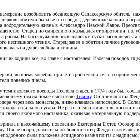
ме­ре­ние воз­об­но­вить обед­нев­шую Са­нак­сар­скую оби­тель, на­хо­
 цер­ковь оби­те­ли бы­ла вет­ха и бед­на, де­ре­вян­ные ке­ллии и огра­
его за доб­ро­де­тель­ную жизнь в Алек­сан­дро-Нев­ской Лав­ре. Прео­с
вя­щен­ство. Ста­рец по сми­ре­нию от­ка­зы­вал­ся от хи­ро­то­нии, но, 
стро­гим. На бо­го­слу­же­ния по­свя­ща­лось в сут­ки ча­сов де­вять, а 
о­го неспеш­но­го чте­ния. Ста­рец за­вел в оби­те­ли лич­ное ру­ко­во­
во­ва­лась на ду­ше сво­бо­да и ти­ши­на.
ия вы­хо­ди­ли все, во гла­ве с на­сто­я­те­лем. Из­бе­гая по­во­дов тще
к­ви, во вре­мя мо­леб­на при­ле­тел рой пчел и сел на гор­нем ме­сте б
те­ли по­ве­лись пче­лы.
у тем­ни­ков­ско­го во­е­во­ды Нее­ло­ва ста­рец в 1774 го­ду был со­с
ы­ва­ю­ще­му там на по­кое свя­ти­те­лю
Ти­хо­ну
. Он при­нял от­ца Фе­о­
­о­до­ра через весь мо­на­стырь, низ­ко кла­ня­ясь на­по­сле­док. В Со­ло
 хо­ло­да и силь­но­го уга­ра. Не раз его ед­ва жи­во­го вы­но­си­ли из 
и сво­е­го лю­би­мо­го на­став­ни­ка, ока­зы­вая ма­те­ри­аль­ную под­де
ав­ри­и­ла и вы­со­чай­ше­му по­ве­ле­нию Ека­те­ри­ны II отец Фе­о­дор п
­ду. По­сле непро­дол­жи­тель­ной бо­лез­ни отец Фе­о­дор скон­чал­ся в
пре­по­доб­но­го бы­ла по­ло­же­на ас­пид­но­го кам­ня пли­та с над­пи­с