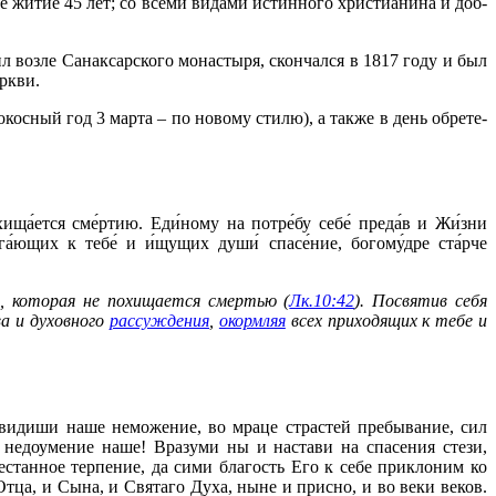
е жи­тие 45 лет; со все­ми ви­да­ми ис­тин­но­го хри­сти­а­ни­на и доб­
л воз­ле Са­нак­сар­ско­го мо­на­сты­ря, скон­чал­ся в 1817 го­ду и был
рк­ви.
со­кос­ный год 3 мар­та – по но­во­му сти­лю), а так­же в день об­ре­те­
схища́ется сме́ртию. Еди́ному на потре́бу себе́ преда́в и Жи́зни
га́ющих к тебе́ и и́щущих души́ спасе́ние, богому́дре ста́рче
, которая не похищается смертью (
Лк.10:42
). Посвятив себя
а и духовного
рассуждения
,
окормляя
всех приходящих к тебе и
 видиши наше неможение, во мраце страстей пребывание, сил
недоумение наше! Вразуми ны и настави на спасения стези,
станное терпение, да сими благость Его к себе приклоним ко
а, и Сына, и Святаго Духа, ныне и присно, и во веки веков.