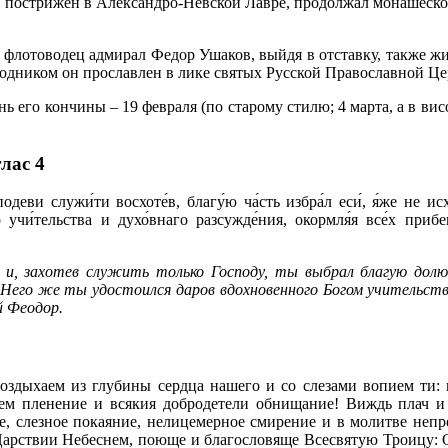
ый по­стри­жен в Алек­сан­дро-Нев­ской Лав­ре, про­дол­жал мо­на­ше­ско
й фло­то­во­дец адми­рал Фе­дор Уша­ков, вый­дя в от­став­ку, так­же жи
срод­ни­ком он про­слав­лен в ли­ке свя­тых Рус­ской Пра­во­слав­ной Це
день его кон­чи­ны – 19 фев­ра­ля (по ста­ро­му сти­лю; 4 мар­та, а в ви­
глас 4
подеви служи́ти восхоте́в, благу́ю ча́сть избра́л еси́, я́же не и
о учи́тельства и духо́внаго разсужде́ния, окормля́я все́х прибе
и, захотев служить только Господу, ты выбрал благую долю
Него же ты удостоился даров вдохновенного Богом учительств
й Феодор.
оздыхаем из глубины сердца нашего и со слезами вопием ти:
ием пленение и всякия добродетели обнищание! Виждь плач и 
, слезное покаяние, нелицемерное смирение и в молитве непре
арствии Небеснем, поюще и благословяще Всесвятую Троицу: Отц