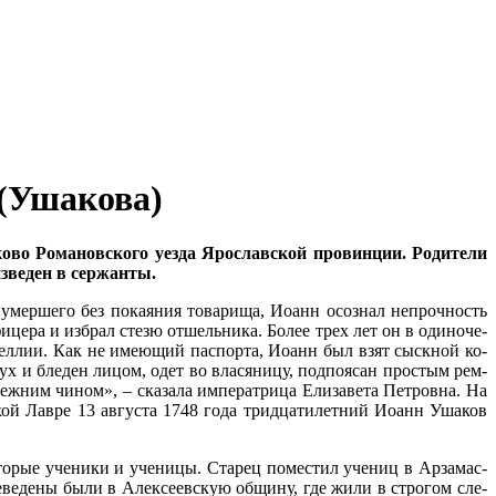
 (Ушакова)
во Ро­ма­нов­ско­го уез­да Яро­слав­ской про­вин­ции. Ро­ди­те­ли
­ве­ден в сер­жан­ты.
 умер­ше­го без по­ка­я­ния то­ва­ри­ща, Иоанн осо­знал непроч­ность
­це­ра и из­брал сте­зю от­шель­ни­ка. Бо­лее трех лет он в оди­но­че­
ой ке­ллии. Как не име­ю­щий пас­пор­та, Иоанн был взят сыск­ной ко­
х и бле­ден ли­цом, одет во вла­ся­ни­цу, под­по­я­сан про­стым рем­
ж­ним чи­ном», – ска­за­ла им­пе­ра­три­ца Ели­за­ве­та Пет­ров­на. На
ской Лав­ре 13 ав­гу­ста 1748 го­да трид­ца­ти­лет­ний Иоанн Уша­ков
то­рые уче­ни­ки и уче­ни­цы. Ста­рец по­ме­стил уче­ниц в Ар­за­мас­
е­ве­де­ны бы­ли в Алек­се­ев­скую об­щи­ну, где жи­ли в стро­гом сле­