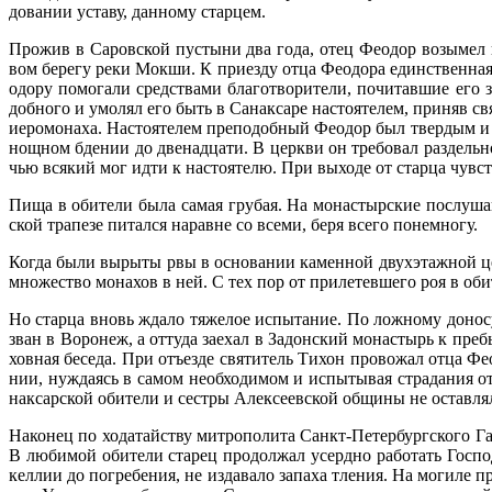
до­ва­нии уста­ву, дан­но­му стар­цем.
Про­жив в Са­ров­ской пу­сты­ни два го­да, отец Фе­о­дор возы­мел на­
вом бе­ре­гу ре­ки Мок­ши. К при­ез­ду от­ца Фе­о­до­ра един­ствен­ная
о­до­ру по­мо­га­ли сред­ства­ми бла­го­тво­ри­те­ли, по­чи­тав­шие 
доб­но­го и умо­лял его быть в Са­нак­са­ре на­сто­я­те­лем, при­няв с
иеро­мо­на­ха. На­сто­я­те­лем пре­по­доб­ный Фе­о­дор был твер­дым и 
нощ­ном бде­нии до две­на­дца­ти. В церк­ви он тре­бо­вал раз­дель­н
чью вся­кий мог ид­ти к на­сто­я­те­лю. При вы­хо­де от стар­ца чув­ст
Пи­ща в оби­те­ли бы­ла са­мая гру­бая. На мо­на­стыр­ские по­слу­ша­н
ской тра­пе­зе пи­тал­ся на­равне со все­ми, бе­ря все­го по­не­мно­гу.
Ко­гда бы­ли вы­ры­ты рвы в ос­но­ва­нии ка­мен­ной двух­этаж­ной цер
мно­же­ство мо­на­хов в ней. С тех пор от при­ле­тев­ше­го роя в оби­
Но стар­ца вновь жда­ло тя­же­лое ис­пы­та­ние. По лож­но­му до­но­с
зван в Во­ро­неж, а от­ту­да за­ехал в За­дон­ский мо­на­стырь к пре­б
хов­ная бе­се­да. При отъ­ез­де свя­ти­тель Ти­хон про­во­жал от­ца Фе
нии, нуж­да­ясь в са­мом необ­хо­ди­мом и ис­пы­ты­вая стра­да­ния от
нак­сар­ской оби­те­ли и сест­ры Алек­се­ев­ской об­щи­ны не остав­ля­л
На­ко­нец по хо­да­тай­ству мит­ро­по­ли­та Санкт-Пе­тер­бург­ско­го Г
В лю­би­мой оби­те­ли ста­рец про­дол­жал усерд­но ра­бо­тать Гос­по
ке­ллии до по­гре­бе­ния, не из­да­ва­ло за­па­ха тле­ния. На мо­ги­ле 