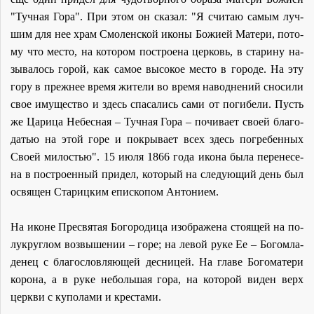
"Туч­ная Го­ра". При этом он ска­зал: "Я счи­таю са­мым луч­
шим для нее храм Смо­лен­ской ико­ны Бо­жи­ей Ма­те­ри, по­то­
му что ме­сто, на ко­то­ром по­стро­е­на цер­ковь, в ста­ри­ну на­
зы­ва­лось го­рой, как са­мое вы­со­кое ме­сто в го­ро­де. На эту
го­ру в преж­нее вре­мя жи­те­ли во вре­мя на­вод­не­ний сно­си­ли
свое иму­ще­ство и здесь спа­са­лись са­ми от по­ги­бе­ли. Пусть
же Ца­ри­ца Небес­ная – Туч­ная Го­ра – по­чи­ва­ет сво­ей бла­го­
да­тью на этой го­ре и по­кры­ва­ет всех здесь по­гре­бен­ных
Сво­ей ми­ло­стью". 15 июля 1866 го­да ико­на бы­ла пе­ре­не­се­
на в по­стро­ен­ный при­дел, ко­то­рый на сле­ду­ю­щий день был
освя­щен Ста­риц­ким епи­ско­пом Ан­то­ни­ем.
На иконе Пре­свя­тая Бо­го­ро­ди­ца изо­бра­же­на сто­я­щей на по­
лу­круг­лом воз­вы­ше­нии – го­ре; на ле­вой ру­ке Ее – Бо­гом­ла­
де­нец с бла­го­слов­ля­ю­щей дес­ни­цей. На гла­ве Бо­го­ма­те­ри
ко­ро­на, а в ру­ке неболь­шая го­ра, на ко­то­рой ви­ден верх
церк­ви с ку­по­ла­ми и кре­ста­ми.