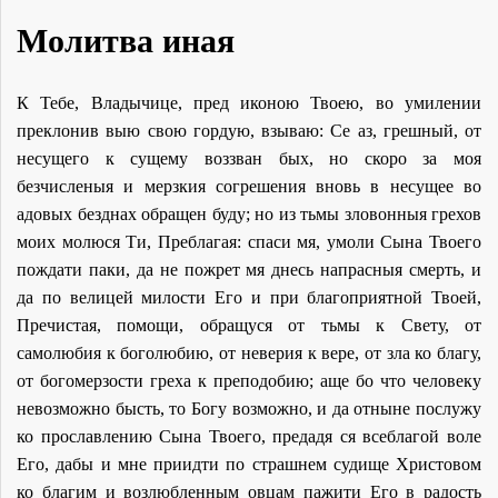
Молитва иная
К Тебе, Владычице, пред иконою Твоею, во умилении
преклонив выю свою гордую, взываю: Се аз, грешный, от
несущего к сущему воззван бых, но скоро за моя
безчисленыя и мерзкия согрешения вновь в несущее во
адовых безднах обращен буду; но из тьмы зловонныя грехов
моих молюся Ти, Преблагая: спаси мя, умоли Сына Твоего
пождати паки, да не пожрет мя днесь напрасныя смерть, и
да по велицей милости Его и при благоприятной Твоей,
Пречистая, помощи, обращуся от тьмы к Свету, от
самолюбия к боголюбию, от неверия к вере, от зла ко благу,
от богомерзости греха к преподобию; аще бо что человеку
невозможно бысть, то Богу возможно, и да отныне послужу
ко прославлению Сына Твоего, предадя ся всеблагой воле
Его, дабы и мне приидти по страшнем судище Христовом
ко благим и возлюбленным овцам пажити Его в радость