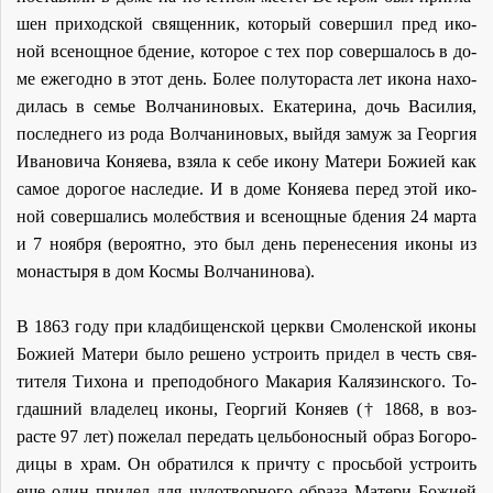
шен при­ход­ской свя­щен­ник, ко­то­рый со­вер­шил пред ико­
ной все­нощ­ное бде­ние, ко­то­рое с тех пор со­вер­ша­лось в до­
ме еже­год­но в этот день. Бо­лее по­лу­то­ра­ста лет ико­на на­хо­
ди­лась в се­мье Вол­ча­ни­но­вых. Ека­те­ри­на, дочь Ва­си­лия,
по­след­не­го из ро­да Вол­ча­ни­но­вых, вый­дя за­муж за Ге­ор­гия
Ива­но­ви­ча Ко­ня­е­ва, взя­ла к се­бе ико­ну Ма­те­ри Бо­жи­ей как
са­мое до­ро­гое на­сле­дие. И в до­ме Ко­ня­е­ва пе­ред этой ико­
ной со­вер­ша­лись мо­леб­ствия и все­нощ­ные бде­ния 24 мар­та
и 7 но­яб­ря (ве­ро­ят­но, это был день пе­ре­не­се­ния ико­ны из
мо­на­сты­ря в дом Кос­мы Вол­ча­ни­но­ва).
В 1863 го­ду при клад­би­щен­ской церк­ви Смо­лен­ской ико­ны
Бо­жи­ей Ма­те­ри бы­ло ре­ше­но устро­ить при­дел в честь свя­
ти­те­ля Ти­хо­на и пре­по­доб­но­го Ма­ка­рия Ка­ля­зин­ско­го. То­
гдаш­ний вла­де­лец ико­ны, Ге­ор­гий Ко­ня­ев († 1868, в воз­
расте 97 лет) по­же­лал пе­ре­дать цель­бо­нос­ный об­раз Бо­го­ро­
ди­цы в храм. Он об­ра­тил­ся к при­чту с прось­бой устро­ить
еще один при­дел для чу­до­твор­но­го об­ра­за Ма­те­ри Бо­жи­ей