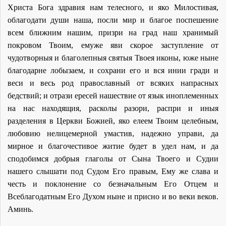
Христа Бога здравия нам телесного, и яко Милостивая,
облагодати души наша, посли мир и благое поспешение
всем ближним нашим, призри на град наш хранимый
покровом Твоим, емуже яви скорое заступление от
чудотворныя и благолепныя святыя Твоея иконы, юже ныне
благодарне лобызаем, и сохрани его и вся инии гради и
веси и весь род православный от всяких напрасных
бедствий; и отрази ересей нашествие от язык иноплеменных
на нас находящия, расколы разори, распри и иныя
разделения в Церкви Божией, яко елеем Твоим целебным,
любовию нелицемерной умастив, надежно управи, да
мирное и благочестивое житие будет в удел нам, и да
сподобимся добрыя глаголы от Сына Твоего и Судии
нашего слышати под Судом Его правым, Ему же слава и
честь и поклонение со безначальным Его Отцем и
Всеблагодатным Его Духом ныне и присно и во веки веков.
Аминь.