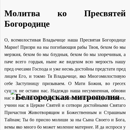
Молитва ко Пресвятей
Богородице
О, всемилостивая Владычице наша Пресвятая Богородице
Марие! Призри на ны погибающия рабы Твоя, бехом бо мы
мерзкия, бехом бо мы блудныя, бехом бо мы злоречивыя, а
паче всего гордыя, ныне же видехом всю мерзость нашу
пред очесами Господа и уже несмь достойны предстати пред
лицем Его, и токмо Тя Владычице, яко Многомилостивую
себе Заступницу призываем. О Мати Божия, во гресех
сущих не остави нас. Надеждо наша несумненная, обнови
нас в покаянии, возстави ко исполнению заповедей Божиих,
учини нас в Церкве Святей и сотвори достойными Святаго
Причастия Животворящим и Божественным и Страшным
Тайнам; Ты бо присно молиши за ны Сына Своего и Бога,
вемы яко много бо может моление матернее. И да испроси у