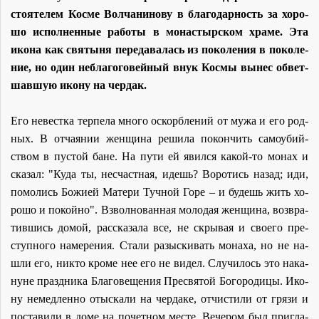
сто­я­те­лем Кос­ме Вол­ча­ни­но­ву в бла­го­дар­ность за хо­ро­
шо ис­пол­нен­ные ра­бо­ты в мо­на­стыр­ском хра­ме. Эта
ико­на как свя­ты­ня пе­ре­да­ва­лась из по­ко­ле­ния в по­ко­ле­
ние, но один небла­го­го­вей­ный внук Кос­мы вы­нес об­вет­
шав­шую ико­ну на чер­дак.
Его невест­ка тер­пе­ла мно­го оскорб­ле­ний от му­жа и его род­
ных. В от­ча­я­нии жен­щи­на ре­ши­ла по­кон­чить са­мо­убий­
ством в пу­стой бане. На пу­ти ей явил­ся ка­кой-то мо­нах и
ска­зал: "Ку­да ты, несчаст­ная, идешь? Во­ро­тись на­зад; иди,
по­мо­лись Бо­жи­ей Ма­те­ри Туч­ной Го­ре – и бу­дешь жить хо­
ро­шо и по­кой­но". Взвол­но­ван­ная мо­ло­дая жен­щи­на, воз­вра­
тив­шись до­мой, рас­ска­за­ла все, не скры­вая и сво­е­го пре­
ступ­но­го на­ме­ре­ния. Ста­ли разыс­ки­вать мо­на­ха, но не на­
шли его, ни­кто кро­ме нее его не ви­дел. Слу­чи­лось это на­ка­
нуне празд­ни­ка Бла­го­ве­ще­ния Пре­свя­той Бо­го­ро­ди­цы. Ико­
ну немед­лен­но отыс­ка­ли на чер­да­ке, от­чи­сти­ли от гря­зи и
по­ста­ви­ли в до­ме на по­чет­ном ме­сте. Ве­че­ром был при­гла­