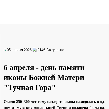
05 апреля 2026
2146
Актуально
6 апреля - день памяти
иконы Божией Матери
"Тучная Гора"
Око­ло 250–300 лет то­му на­зад эта ико­на на­хо­ди­лась в од­
ном из муж­ских мо­на­сты­рей Тве­ри и по­да­ре­на бы­ла на­