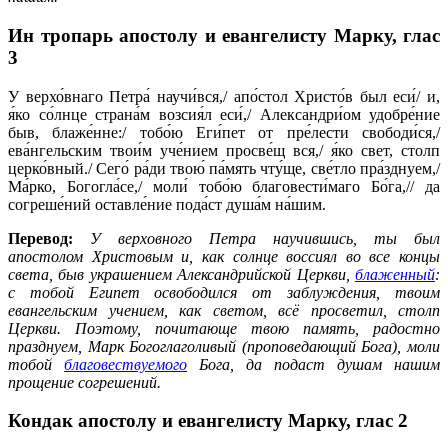
Ин тропарь апостолу и евангелисту Марку,
глас
3
У верхо́внаго Петра́ научи́вся,/ апо́стол Христо́в был еси́/ и,
я́ко со́лнце страна́м возсия́л еси́,/ Александри́ом удобре́ние
быв, блаже́нне:/ тобо́ю Еги́пет от пре́лести свободи́ся,/
ева́нгельским твои́м уче́нием просве́щ вся,/ я́ко свет, столп
церко́вный./ Сего́ ра́ди твою́ па́мять чту́ще, све́тло пра́зднуем,/
Ма́рко, Богогла́се,/ моли́ тобо́ю благовести́маго Бо́га,// да
согреше́ний оставле́ние пода́ст душа́м на́шим.
Перевод:
У верховного Петра научившись, ты был
апостолом Христовым и, как солнце воссиял во все концы
света, быв украшением Александрийской Церкви,
блаженный
:
с тобой Египет освободился от заблуждения, твоим
евангельским учением, как светом, всё просветил, столп
Церкви. Поэтому, почитающе твою память, радостно
празднуем, Марк Богоглаголивый (проповедающий Бога), моли
тобой
благовествуемого
Бога, да подаст душам нашим
прощение согрешений.
Кондак апостолу и евангелисту Марку,
глас 2