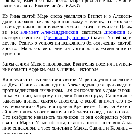
4 ян­ва­ря). Вме­сте с ним апо­стол Марк при­был в Рим. Там он и
на­пи­сал свя­тое Еван­ге­лие (ок. 62–63).
Из Ри­ма свя­той Марк сно­ва уда­лил­ся в Еги­пет и в Алек­сан­
дрии по­ло­жил на­ча­ло хри­сти­ан­ско­му учи­ли­щу, из ко­то­ро­го
впо­след­ствии вы­шли та­кие зна­ме­ни­тые от­цы и учи­те­ли Церк­
ви, как
Кли­мент Алек­сан­дрий­ский
, свя­ти­тель
Ди­о­ни­сий
(5
ок­тяб­ря), свя­ти­тель
Гри­го­рий Чу­до­тво­рец
(па­мять 5 но­яб­ря) и
дру­гие. Рев­нуя о устро­е­нии цер­ков­но­го бо­го­слу­же­ния, свя­той
апо­стол Марк со­ста­вил чин ли­тур­гии для алек­сан­дрий­ских
хри­сти­ан.
За­тем свя­той Марк с про­по­ве­дью Еван­ге­лия по­се­тил внут­рен­
ние об­ла­сти Аф­ри­ки, был в Ли­вии, Нек­то­по­ле.
Во вре­мя этих пу­те­ше­ствий свя­той Марк по­лу­чил по­ве­ле­ние
от Ду­ха Свя­то­го вновь ид­ти в Алек­сан­дрию для про­по­ве­ди и
про­ти­во­дей­ствия языч­ни­кам. Там он по­се­лил­ся в до­ме са­пож­
ни­ка Ана­нии, ко­то­ро­му ис­це­лил боль­ную ру­ку. Са­пож­ник с
ра­до­стью при­нял свя­то­го апо­сто­ла, с ве­рой вни­мал его по­
вест­во­ва­ни­ям о Хри­сте и при­нял Кре­ще­ние. Вслед за Ана­ни­
ей кре­сти­лись мно­гие жи­те­ли той ча­сти го­ро­да, где он жил.
Это воз­бу­ди­ло нена­висть языч­ни­ков, и они со­би­ра­лись убить
свя­то­го Мар­ка. Узнав об этом, свя­той апо­стол по­ста­вил Ана­
нию епи­ско­пом, а трех хри­сти­ан: Мал­ка, Са­ви­на и Кер­ди­на –
пре­сви­те­ра­ми.