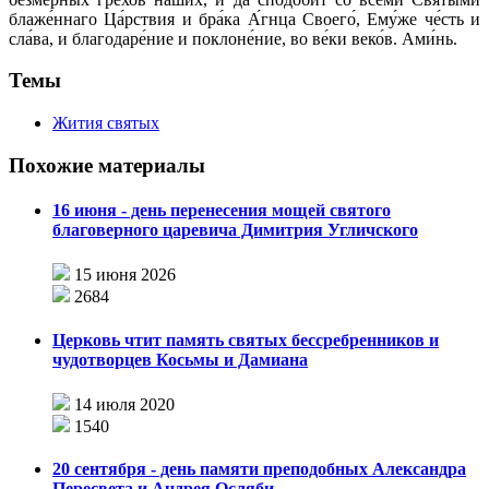
блаже́ннаго Ца́рствия и бра́ка А́гнца Своего́, Ему́же че́сть и
сла́ва, и благодаре́ние и поклоне́ние, во ве́ки веко́в. Ами́нь.
Темы
Жития святых
Похожие материалы
16 июня - день перенесения мощей святого
благоверного царевича Димитрия Угличского
15 июня 2026
2684
Церковь чтит память святых бессребренников и
чудотворцев Косьмы и Дамиана
14 июля 2020
1540
20 сентября - день памяти преподобных Александра
Пересвета и Андрея Осляби