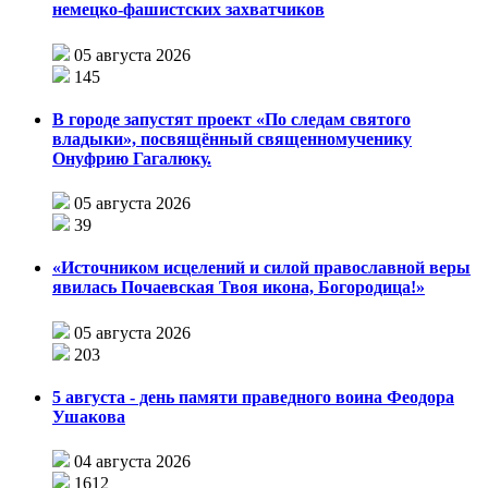
немецко-фашистских захватчиков
05 августа 2026
145
В городе запустят проект «По следам святого
владыки», посвящённый священномученику
Онуфрию Гагалюку.
05 августа 2026
39
«Источником исцелений и силой православной веры
явилась Почаевская Твоя икона, Богородица!»
05 августа 2026
203
5 августа - день памяти праведного воина Феодора
Ушакова
04 августа 2026
1612