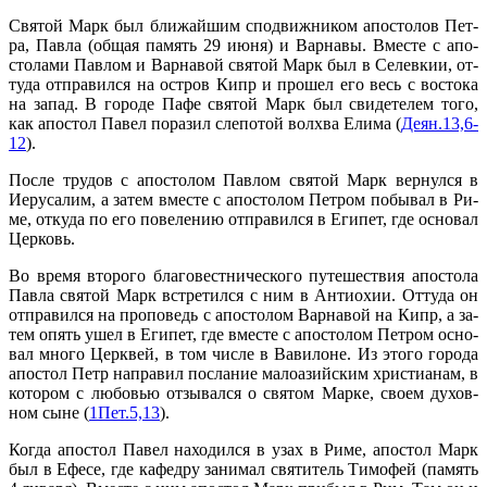
Свя­той Марк был бли­жай­шим спо­движ­ни­ком апо­сто­лов Пет­
ра, Пав­ла (об­щая па­мять 29 июня) и Вар­на­вы. Вме­сте с апо­
сто­ла­ми Пав­лом и Вар­на­вой свя­той Марк был в Селев­кии, от­
ту­да от­пра­вил­ся на ост­ров Кипр и про­шел его весь с во­сто­ка
на за­пад. В го­ро­де Па­фе свя­той Марк был сви­де­те­лем то­го,
как апо­стол Па­вел по­ра­зил сле­по­той волх­ва Ели­ма (
Деян.13,6-
12
).
По­сле тру­дов с апо­сто­лом Пав­лом свя­той Марк вер­нул­ся в
Иеру­са­лим, а за­тем вме­сте с апо­сто­лом Пет­ром по­бы­вал в Ри­
ме, от­ку­да по его по­ве­ле­нию от­пра­вил­ся в Еги­пет, где ос­но­вал
Цер­ковь.
Во вре­мя вто­ро­го бла­го­вест­ни­че­ско­го пу­те­ше­ствия апо­сто­ла
Пав­ла свя­той Марк встре­тил­ся с ним в Ан­тио­хии. От­ту­да он
от­пра­вил­ся на про­по­ведь с апо­сто­лом Вар­на­вой на Кипр, а за­
тем опять ушел в Еги­пет, где вме­сте с апо­сто­лом Пет­ром ос­но­
вал мно­го Церк­вей, в том чис­ле в Ва­ви­лоне. Из это­го го­ро­да
апо­стол Петр на­пра­вил по­сла­ние ма­ло­азий­ским хри­сти­а­нам, в
ко­то­ром с лю­бо­вью от­зы­вал­ся о свя­том Мар­ке, сво­ем ду­хов­
ном сыне (
1Пет.5,13
).
Ко­гда апо­стол Па­вел на­хо­дил­ся в узах в Ри­ме, апо­стол Марк
был в Ефе­се, где ка­фед­ру за­ни­мал свя­ти­тель Ти­мо­фей (па­мять