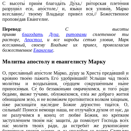
С высоты́ прии́м благода́ть Ду́ха,/ ри́торская плете́ния
разруши́л еси́, апо́столе,/ и, язы́ки вся улови́в, Ма́рко
всесла́вне,/ твоему́ Влады́це приве́л еси́,// Боже́ственное
пропове́дав Ева́нгелие.
Перевод:
С высоты
приняв
благодать
Духа
,
риторами
сплетенное ты
расторг,
Апостол
, и все народы сетью уловив, Марк
всеславный, своему Владыке их привел, провозгласив
божественное
Евангелие
.
Молитва апостолу и евангелисту Марку
О, пресла́вный апо́столе Ма́рко, ду́шу за Христа́ преда́вший и
кро́вию твое́ю па́жить Его́ удобри́вший! Услы́ши ча́д твои́х
моли́твы и воздыха́ния, се́рдцем сокруше́нным ны́не
приноси́мыя. Се́ бо беззако́ньми омрачи́хомся, и того́ ра́ди
беда́ми, я́коже ту́чами, обложи́хомся, еле́а же до́браго жития́
обнища́хом зело́, и не возмо́жем проти́витися волко́м хи́щным,
и́же расхища́ти насле́дие Бо́жие де́рзостно тща́тся. О,
си́льный! Понеси́ не́мощи на́ша, не отлуча́йся ду́хом от на́с, да
не разлучи́мся в коне́ц от любве́ Бо́жия, но кре́пким
заступле́нием твои́м на́с защити́, да поми́лует Госпо́дь все́х
на́с моли́тв твои́х ра́ди, да истреби́т же рукописа́ние
безме́рных грехо́в на́ших, и да сподо́бит со все́ми Святы́ми