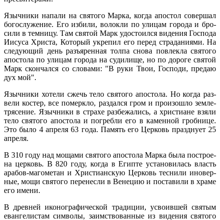
Языч­ни­ки на­па­ли на свя­то­го Мар­ка, ко­гда апо­стол со­вер­шал
бо­го­слу­же­ние. Его из­би­ли, во­лок­ли по ули­цам го­ро­да и бро­
си­ли в тем­ни­цу. Там свя­той Марк удо­сто­ил­ся ви­де­ния Гос­по­да
Иису­са Хри­ста, Ко­то­рый укре­пил его пе­ред стра­да­ни­я­ми. На
сле­ду­ю­щий день разъ­ярен­ная тол­па сно­ва по­влек­ла свя­то­го
апо­сто­ла по ули­цам го­ро­да на су­ди­ли­ще, но по до­ро­ге свя­той
Марк скон­чал­ся со сло­ва­ми: "В ру­ки Твои, Гос­по­ди, пре­даю
дух мой".
Языч­ни­ки хо­те­ли сжечь те­ло свя­то­го апо­сто­ла. Но ко­гда раз­
ве­ли ко­стер, все по­мерк­ло, раз­дал­ся гром и про­изо­шло зем­ле­
тря­се­ние. Языч­ни­ки в стра­хе раз­бе­жа­лись, а хри­сти­ане взя­ли
те­ло свя­то­го апо­сто­ла и по­греб­ли его в ка­мен­ной гроб­ни­це.
Это бы­ло 4 ап­ре­ля 63 го­да. Па­мять его Цер­ковь празд­ну­ет 25
ап­ре­ля.
В 310 го­ду над мо­ща­ми свя­то­го апо­сто­ла Мар­ка бы­ла по­стро­е­
на цер­ковь. В 820 го­ду, ко­гда в Егип­те уста­но­ви­лась власть
ара­бов-ма­го­ме­тан и Хри­сти­ан­скую Цер­ковь тес­ни­ли ино­вер­
ные, мо­щи свя­то­го пе­ре­нес­ли в Ве­не­цию и по­ста­ви­ли в хра­ме
его име­ни.
В древ­ней ико­но­гра­фи­че­ской тра­ди­ции, усво­ив­шей свя­тым
еван­ге­ли­стам сим­во­лы, за­им­ство­ван­ные из ви­де­ния свя­то­го