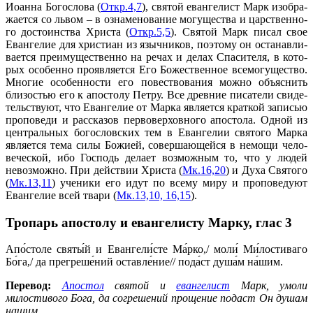
Иоан­на Бо­го­сло­ва (
Откр.4,7
), свя­той еван­ге­лист Марк изо­бра­
жа­ет­ся со львом – в озна­ме­но­ва­ние мо­гу­ще­ства и цар­ствен­но­
го до­сто­ин­ства Хри­ста (
Откр.5,5
). Свя­той Марк пи­сал свое
Еван­ге­лие для хри­сти­ан из языч­ни­ков, по­это­му он оста­нав­ли­
ва­ет­ся пре­иму­ще­ствен­но на ре­чах и де­лах Спа­си­те­ля, в ко­то­
рых осо­бен­но про­яв­ля­ет­ся Его Бо­же­ствен­ное все­мо­гу­ще­ство.
Мно­гие осо­бен­но­сти его по­вест­во­ва­ния мож­но объ­яс­нить
бли­зо­стью его к апо­сто­лу Пет­ру. Все древ­ние пи­са­те­ли сви­де­
тель­ству­ют, что Еван­ге­лие от Мар­ка яв­ля­ет­ся крат­кой за­пи­сью
про­по­ве­ди и рас­ска­зов пер­во­вер­хов­но­го апо­сто­ла. Од­ной из
цен­траль­ных бо­го­слов­ских тем в Еван­ге­лии свя­то­го Мар­ка
яв­ля­ет­ся те­ма си­лы Бо­жи­ей, со­вер­ша­ю­щей­ся в немо­щи че­ло­
ве­че­ской, ибо Гос­подь де­ла­ет воз­мож­ным то, что у лю­дей
невоз­мож­но. При дей­ствии Хри­ста (
Мк.16,20
) и Ду­ха Свя­то­го
(
Мк.13,11
) уче­ни­ки его идут по все­му ми­ру и про­по­ве­ду­ют
Еван­ге­лие всей тва­ри (
Мк.13,10, 16,15
).
Тропарь апостолу и евангелисту Марку,
глас 3
Апо́столе святы́й и Евангели́сте Ма́рко,/ моли́ Ми́лостиваго
Бо́га,/ да прегреше́ний оставле́ние// пода́ст душа́м на́шим.
Перевод:
Апостол
святой и
евангелист
Марк, умоли
милостивого Бога, да согрешений прощение подаст Он душам
нашим.