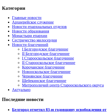
Категории
Главные новости
Архиерейское служение
Новости епархиальных отделов
Новости образования
Монастыри епархии
Сестричество милосердия
Новости благочиний
I Белгородское благочиние
II Белгородское благочиние
I Старооскольское благочиние
II Старооскольское благочиние
Корочанское благочиние
Новооскольское благочиние
Чернянское благочиние
Шебекинское благочиние
Митрополичий центр Старооскольского округа
Актуально
Последние новости
Белгород отметил 83-ю годовщину освобождения от