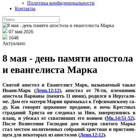
Политика конфиденциальности
Контакты
07 мая 2026
1648
Актуально
8 мая - день памяти апостола
и евангелиста Марка
Свя­той апо­стол и Еван­ге­лист Марк, на­зы­ва­е­мый так­же
Иоанн-Марк (
Деян.12:12
), апо­стол от 70-ти, пле­мян­ник
апо­сто­ла Вар­на­вы (па­мять 11 июня), ро­дил­ся в Иеру­са­ли­
ме. Дом его ма­те­ри Ма­рии при­мы­кал к Геф­си­ман­ско­му са­
ду. Как го­во­рит цер­ков­ное пре­да­ние, в ночь Крест­ных
стра­да­ний Хри­ста он сле­до­вал за Ним, за­вер­нув­шись в
плащ, и убе­жал от схва­тив­ших его во­и­нов (
Мк.14:51-52
).
По­сле Воз­не­се­ния Гос­под­ня дом ма­те­ри свя­то­го Мар­ка
стал ме­стом мо­лит­вен­ных со­бра­ний хри­сти­ан и при­ста­ни­
щем для неко­то­рых из апо­сто­лов (
Деян.12:12
).